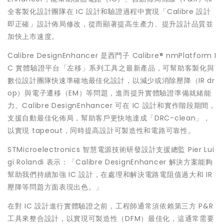
全客製化設計團隊在 IC 設計和驗證過程中實現「Calibre 設計
即正確」設計佈局修改，從而顯著提高生產力、提升設計品質並
加快上市速度。
Calibre DesignEnhancer 是西門子 Calibre® nmPlatform I
C 實體驗證平台「左移」系列工具之最新產品，可幫助客製化與
數位設計團隊快速準確地最佳化設計，以減少或消除壓降（IR dr
op）與電子遷移（EM）等問題，進而提升實體驗證準備就緒能
力。Calibre DesignEnhancer 可在 IC 設計和實作階段期間，
支援自動最佳化佈局，幫助客戶更快地達成「DRC-clean」，
以實現 tapeout，同時提高設計可製造性和電路可靠性。
STMicroelectronics 智慧電源技術研發設計支援總監 Pier Lui
gi Rolandi 表示：「Calibre DesignEnhancer 解決方案能夠
幫助我們持續加強 IC 設計，在處理和解決電路電阻值過大和 IR
壓降等問題方面表現出色。」
在對 IC 設計進行實體驗證之前，工程師通常須依賴第三方 P&R
工具來整合設計，以實現可製造性（DFM）最佳化，這通常需要