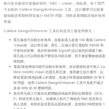
執行多次驗證才能最終得到「DRC - clean」的結果。有了西門
子全新的 Calibre DesignEnhancer 工具，設計團隊可以顯著
縮短驗證周期時間並減少 EM/IR 問題，同時為實體驗證做好佈局
準備。
Calibre DesignEnhancer 工具目前提供三種使用模式：
貫孔修改可自動分析佈局，並最多插入超過 100 萬個 Calibre
-Clean的「設計即正確」貫孔，以減少貫孔電阻對 EM/IR 和
可靠性的影響。基於對佈局和 Signoff 設計規則的透徹了解，
貫孔插入可以幫助客戶實現其功耗目標，而不會影響效能或面
積指標。
電源/接地增強功能可自動分析佈局，並在開放軌道中插入 Ca
libre nmDRC-Clean 的貫孔和互連，進而建立並行運作，以
降低電源/接地結構上的電阻，並減少與電源線相關的 IR 和 E
M 問題。使用 Calibre DesignEnhancer 工具可為客戶減少
多達 90% 的 IR 壓降問題。
填充單元插入可最佳化實體驗證就緒所需的去耦電容（DCA
P）和填充單元插入。此種插入取代了傳統的 P&R 填充單元
插入流程，有助於提供更高品質的結果，並使執行時間加快 1