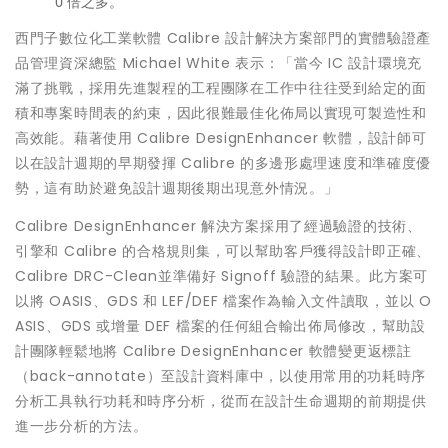
0 倍之多。
西門子數位化工業軟體 Calibre 設計解決方案部門的實體驗證產
品管理資深總監 Michael White 表示：「當今 IC 設計環境充
滿了挑戰，採用先進製程的工程團隊在工作中往往受到給定的面
積和專案時間表的約束，因此很難最佳化佈局以實現可製造性和
高效能。藉著使用 Calibre DesignEnhancer 軟體，設計師可
以在設計週期的早期發揮 Calibre 的多邊形處理速度和準確度優
勢，這有助於避免設計週期後期出現意外情況。」
Calibre DesignEnhancer 解決方案採用了經過驗證的技術、
引擎和 Calibre 的合格規則集，可以幫助客戶獲得設計即正確、
Calibre DRC-Clean並準備好 Signoff 驗證的結果。此方案可
以將 OASIS、GDS 和 LEF/DEF 檔案作為輸入文件讀取，並以 O
ASIS、GDS 或增量 DEF 檔案的任何組合輸出佈局修改，幫助設
計團隊輕鬆地將 Calibre DesignEnhancer 軟體變更返標註
（back-annotate）至設計資料庫中，以使用常用的功耗時序
分析工具執行功耗和時序分析，從而在設計生命週期的前期提供
進一步分析的方法。