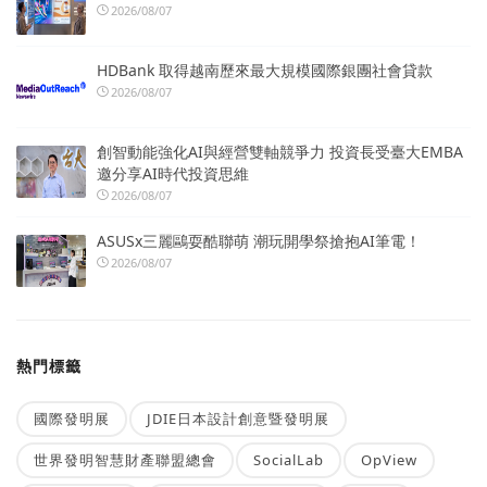
2026/08/07
HDBank 取得越南歷來最大規模國際銀團社會貸款
2026/08/07
創智動能強化AI與經營雙軸競爭力 投資長受臺大EMBA
邀分享AI時代投資思維
2026/08/07
ASUSx三麗鷗耍酷聯萌 潮玩開學祭搶抱AI筆電！
2026/08/07
熱門標籤
國際發明展
JDIE日本設計創意暨發明展
世界發明智慧財產聯盟總會
SocialLab
OpView