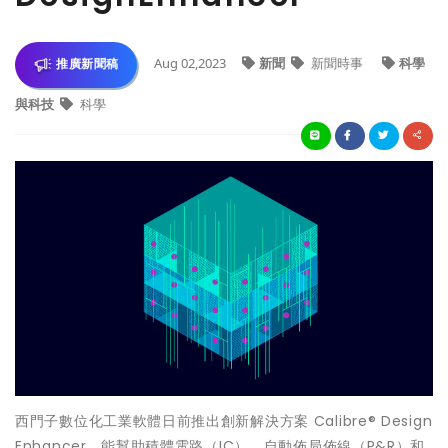
Aug 02,2023
新聞
新聞時事
科學
推廣新聞稿
與科技
科學
西門子數位化工業軟體日前推出創新解決方案 Calibre® Design
Enhancer，能幫助積體電路（IC）、自動佈局佈線（P&R）和