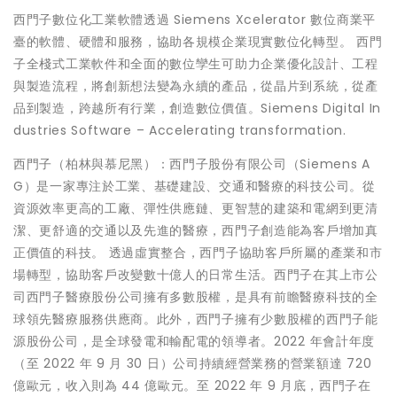
西門子數位化工業軟體透過 Siemens Xcelerator 數位商業平
臺的軟體、硬體和服務，協助各規模企業現實數位化轉型。 西門
子全棧式工業軟件和全面的數位孿生可助力企業優化設計、工程
與製造流程，將創新想法變為永續的產品，從晶片到系統，從產
品到製造，跨越所有行業，創造數位價值。Siemens Digital In
dustries Software – Accelerating transformation.
西門子（柏林與慕尼黑）：西門子股份有限公司（Siemens A
G）是一家專注於工業、基礎建設、交通和醫療的科技公司。從
資源效率更高的工廠、彈性供應鏈、更智慧的建築和電網到更清
潔、更舒適的交通以及先進的醫療，西門子創造能為客戶增加真
正價值的科技。 透過虛實整合，西門子協助客戶所屬的產業和市
場轉型，協助客戶改變數十億人的日常生活。西門子在其上市公
司西門子醫療股份公司擁有多數股權，是具有前瞻醫療科技的全
球領先醫療服務供應商。此外，西門子擁有少數股權的西門子能
源股份公司，是全球發電和輸配電的領導者。2022 年會計年度
（至 2022 年 9 月 30 日）公司持續經營業務的營業額達 720
億歐元，收入則為 44 億歐元。至 2022 年 9 月底，西門子在