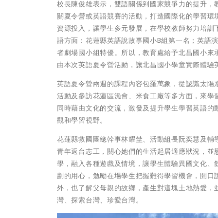
校長陳俊雄表示，雙語關係到國家競爭力的提升，
關夏令營或英語競賽的活動，打造國際化的學習環
資源投入，讓學生多元發展，在學校教師努力培訓
語方面：花蓮縣英語說故事國小B組第一名；英語
者劇場國小組特優。所以，教育處給予北昌國小來
由本次英語夏令營活動，讓北昌國小學童實際體驗
英語夏令營兩週的課程內容包羅萬象，從認識太陽
活動及參訪花蓮區漁會、米食工廠等多方面，來學
同時藉由文化的交流，激發及提升學生學習英語的
觀和學習視野。
花蓮縣救國團總幹事林耀埜、活動組長阮奕慧及輔
青年返台志工，關心她們的生活起居適應狀況，並
學，融入各種遊戲及情境，讓學生體驗異國文化、
劃的用心，勉勵在場學生把握難得學習機會，開口
外，也了解父母親的故鄉，產生對這塊土地熱愛，
灣、探索台灣、珍愛台灣。