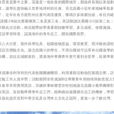
教育更是重中之重，花蓮是一個友善的國際城市，縣政府長期以來規
境，讓學生盡快融入世界地球村的社會。另北昌國小近年來積極爭取
下，近年在各方面對外比賽均表現優異，獲得許多殊榮佳績，有目共
演講國小B組比賽榮獲第二名及第三名，英語朗讀比賽國小C組第二名
承辦此次活動，相信能帶給學童暑期快樂學習、多元成長、收穫滿滿
英語學習情境，認識海外的青年志工，開拓國際視野。
系八大行星、製作科學玩具、校園植物昆蟲、環境教育、西洋藝術課
習語言體驗文化。讓北昌國小的學生，不用出國就可以享有出國遊學
動機，並拉近城郷差距，透過海外華裔青年更可看到全世界，拓展學
導員陳佳利等特別代表救國團總團部，利用暑期活動熱烈展開之際，
慰勉工作人員辛勞；活動期間非常感謝8位華裔青年用熱情與創意投入
飲食等常用實用英語，另總幹事林耀埜亦特別感謝北昌國小教學團隊
說英語。並鼓勵華裔青年志工們，能夠藉由返國擔任志工的機會，學
並藉此提升其對中華文化及台灣本土文化之認同，更進一步了解台灣