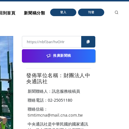
回到首頁
新聞稿分類
登入
刊登
推廣新聞稿
發佈單位名稱：財團法人中
央通訊社
新聞聯絡人：訊息服務核稿員
聯絡電話：02-25051180
聯絡信箱：
timtimcna@mail.cna.com.tw
中央通訊社是中華民國的國家通訊