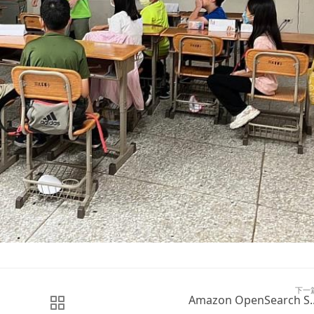
下一
Amazon OpenSearch S..