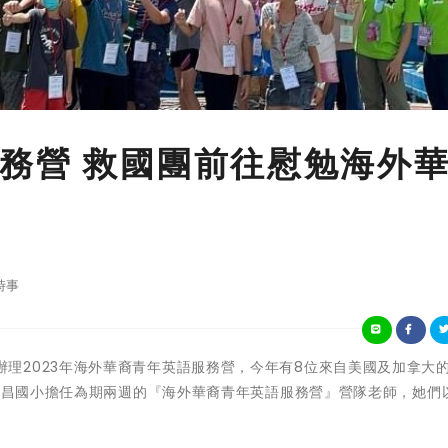
務營 救國團前往慰勉海外
時事
花蓮縣政府辦理2023年海外華裔青年英語服務營，今年有8位來自美國及加拿大
縣北昌國小擔任為期兩週的『海外華裔青年英語服務營』營隊老師，她們