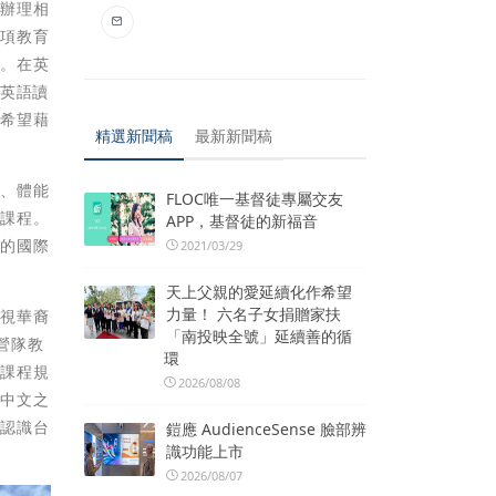
劃辦理相
多項教育
睹。在英
；英語讀
。希望藉
精選新聞稿
最新新聞稿
程、體能
FLOC唯一基督徒專屬交友
的課程。
APP，基督徒的新福音
童的國際
2021/03/29
天上父親的愛延續化作希望
力量！ 六名子女捐贈家扶
訪視華裔
「南投映全號」延續善的循
營隊教
環
對課程規
2026/08/08
習中文之
、認識台
鎧應 AudienceSense 臉部辨
識功能上市
2026/08/07