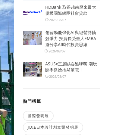
HDBank 取得越南歷來最大
規模國際銀團社會貸款
2026/08/07
創智動能強化AI與經營雙軸
競爭力 投資長受臺大EMBA
邀分享AI時代投資思維
2026/08/07
ASUSx三麗鷗耍酷聯萌 潮玩
開學祭搶抱AI筆電！
2026/08/07
熱門標籤
國際發明展
JDIE日本設計創意暨發明展