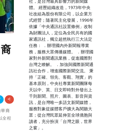
社，是台灣最具影響力的新聞媒
體。 經歷組織改造，1973年中央
社改組為股份有限公司，以企業方
式經營；隨著民主化發展，1996年
依據「中央通訊社設置條例」改制
為財團法人，定位為全民共有的國
家通訊社，獨立超然執行三大法定
任務： ．辦理國內外新聞報導業
華裔
務，服務大眾傳播媒體。 ．辦理國
家對外新聞通訊業務，促進國際對
台灣之瞭解。 ．加強與國際新聞通
訊社合作，增進國際新聞交流。 秉
持「正確、領先、客觀、翔實」的
基本原則，中央社專業新聞團隊每
天以中、英、日文即時對外發出上
千則新聞、照片、圖表、影音與資
訊，是台灣唯一多語文新聞媒體，
服務對象從媒體客戶擴大為閱聽大
的華裔
眾；從台灣民眾延伸至全球僑胞與
以全程
讀者，充分扮演「台灣之眼，世界
之窗」。