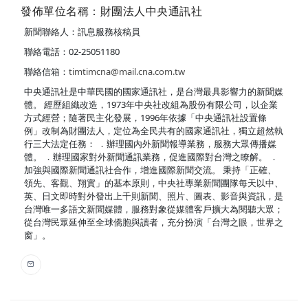
發佈單位名稱：財團法人中央通訊社
新聞聯絡人：訊息服務核稿員
聯絡電話：02-25051180
聯絡信箱：
timtimcna@mail.cna.com.tw
中央通訊社是中華民國的國家通訊社，是台灣最具影響力的新聞媒
體。 經歷組織改造，1973年中央社改組為股份有限公司，以企業
方式經營；隨著民主化發展，1996年依據「中央通訊社設置條
例」改制為財團法人，定位為全民共有的國家通訊社，獨立超然執
行三大法定任務： ．辦理國內外新聞報導業務，服務大眾傳播媒
體。 ．辦理國家對外新聞通訊業務，促進國際對台灣之瞭解。 ．
加強與國際新聞通訊社合作，增進國際新聞交流。 秉持「正確、
領先、客觀、翔實」的基本原則，中央社專業新聞團隊每天以中、
英、日文即時對外發出上千則新聞、照片、圖表、影音與資訊，是
台灣唯一多語文新聞媒體，服務對象從媒體客戶擴大為閱聽大眾；
從台灣民眾延伸至全球僑胞與讀者，充分扮演「台灣之眼，世界之
窗」。