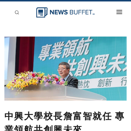
回到首頁
新聞稿分類
登入
刊登
中興大學校長詹富智就任 專
業領航共創興未來