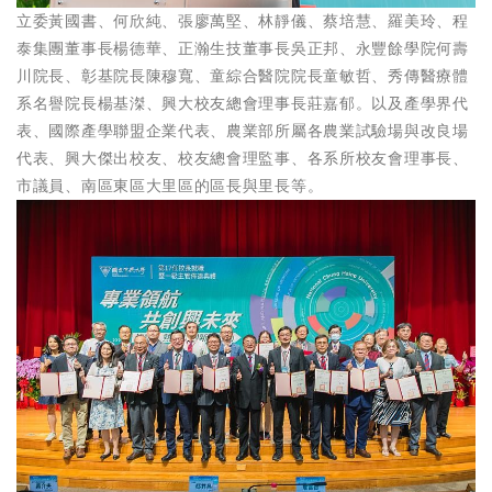
立委黃國書、何欣純、張廖萬堅、林靜儀、蔡培慧、羅美玲、程
泰集團董事長楊德華、正瀚生技董事長吳正邦、永豐餘學院何壽
川院長、彰基院長陳穆寬、童綜合醫院院長童敏哲、秀傳醫療體
系名譽院長楊基滐、興大校友總會理事長莊嘉郁。以及產學界代
表、國際產學聯盟企業代表、農業部所屬各農業試驗場與改良場
代表、興大傑出校友、校友總會理監事、各系所校友會理事長、
市議員、南區東區大里區的區長與里長等。