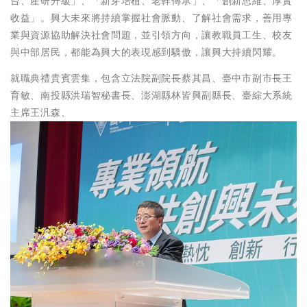
台、產研升級」、「新芽培植、老幹傳承」、「創新思維、厚實
收益」。興大未來將持續掌握社會脈動、了解社會需求，善用專
業與資源協助解決社會問題，並引領方向，讓教職員工生、校友
與中部居民，都能為興大的表現感到驕傲，讓興大持續閃耀。
就職典禮貴賓雲集，包含立法院副院長蔡其昌、臺中市副市長王
育敏、南投縣洪瑞智秘書長、澎湖縣林皆興副縣長、臺綜大系統
主席王汎森、