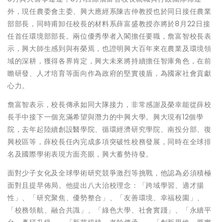
外，現任農委會主委、興大應經系陳吉仲教授也於同日接任農業
部部長，同時甫卸任校長的材料系薛富盛教授亦將於8月22日接
任首任環境部部長。兩位優秀學者入閣擔任要職，詹富智校長表
示，興大師生感到與有榮焉，也證明興大百年來在農業及環境領
域的深耕，獲得各界肯定，興大未來將持續擔任智庫角色，在前
瞻研發、人才培育等面向作為政府的堅實後盾，為國家社會貢獻
心力。
詹富智表示，校長傳承如同大隊接力，非常感謝及榮幸能從薛校
長手中接下一個充滿希望與潛力的中興大學。興大現有12個學
院，去年起陸續創設醫學院、循環經濟研究學院、南投分部、復
興校區等，薛校長任內完成多項突破性校務發展，同時在全球排
名及國際學術表現方面亮眼，興大蓄勢待發。
面對少子女化及全球學術研究競爭激烈等挑戰，他認為必須積極
面對且提早佈局。他提出八大治校理念：「跨域學習、適才揚
性」、「研究聚焦、優勢整合」、「友善環境、幸福校園」、
「校務領航、融合共識」、「綠色大學、社會實踐」、「永續平