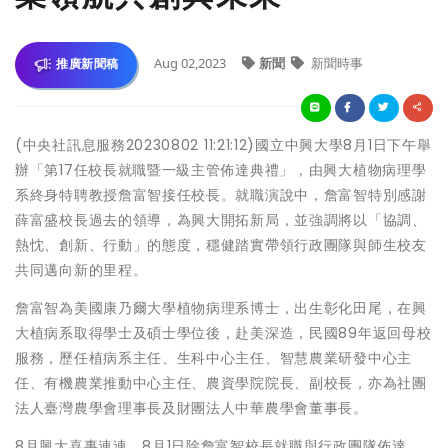
Aug 02,2023
新聞
新聞時事
推廣新聞稿
(中央社訊息服務20230802 11:21:12)國立中興大學8月1日下午舉
辦「第17任校長就職暨一級主管佈達典禮」，由興大植物病理學
系終身特聘教授詹富智接任校長。就職演說中，詹富智特別感謝
薛富盛校長過去的領導，為興大開拓新局，並強調將以「協調、
熱忱、創新、行動」的態度，穩健踏實帶領行政團隊與師生校友
共同邁向新的里程。
詹富智為美國康乃爾大學植物病理系博士，出生彰化田尾，在興
大植病系取得學士及碩士學位後，赴美深造，民國89年返回母校
服務，歷任植病系主任、生科中心主任、智慧農業研發中心主
任、有機農業推動中心主任、農資學院院長、副校長，亦為社團
法人臺灣農學會理事長及財團法人中華農學會董事長。
8月興大喜事連連，8月1日除詹富智校長就職與行政團隊佈達