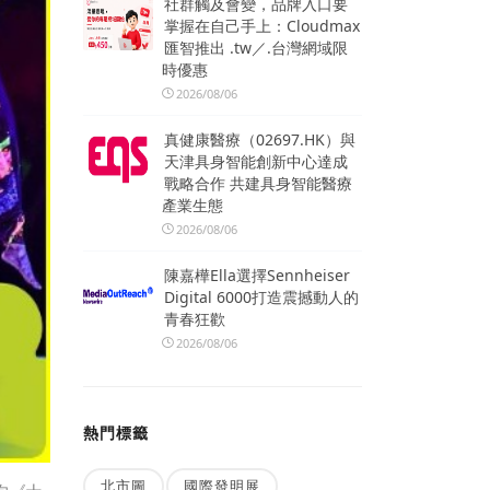
社群觸及會變，品牌入口要
掌握在自己手上：Cloudmax
匯智推出 .tw／.台灣網域限
時優惠
2026/08/06
真健康醫療（02697.HK）與
天津具身智能創新中心達成
戰略合作 共建具身智能醫療
產業生態
2026/08/06
陳嘉樺Ella選擇Sennheiser
Digital 6000打造震撼動人的
青春狂歡
2026/08/06
熱門標籤
北市圖
國際發明展