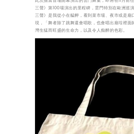
此次擔當首場開幕演出的雲門舞集，即將在11月前
三聲》第100場演出的里程碑，雲門特別在歐洲巡
三聲》是我從小在艋舺，看到菜市場、夜市或是廟
現，「舞者除了跳舞還會唱歌，也會唱出廟埕裡面
灣生猛而旺盛的生命力，以及令人痴醉的色彩。