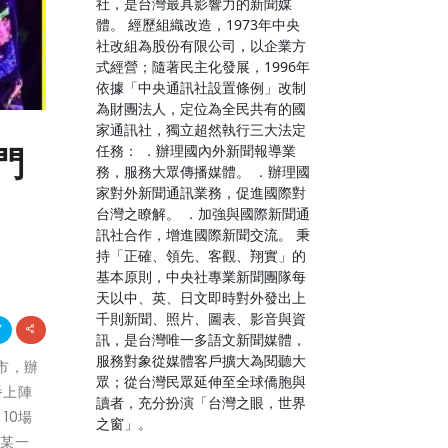
社，是台灣最具影響力的新聞媒
體。 經歷組織改造，1973年中央
社改組為股份有限公司，以企業方
式經營；隨著民主化發展，1996年
依據「中央通訊社設置條例」改制
為財團法人，定位為全民共有的國
家通訊社，獨立超然執行三大法定
任務： ．辦理國內外新聞報導業
門
務，服務大眾傳播媒體。 ．辦理國
家對外新聞通訊業務，促進國際對
台灣之瞭解。 ．加強與國際新聞通
訊社合作，增進國際新聞交流。 秉
持「正確、領先、客觀、翔實」的
基本原則，中央社專業新聞團隊每
天以中、英、日文即時對外發出上
千則新聞、照片、圖表、影音與資
訊，是台灣唯一多語文新聞媒體，
服務對象從媒體客戶擴大為閱聽大
縣市，辦
眾；從台灣民眾延伸至全球僑胞與
番上陣
讀者，充分扮演「台灣之眼，世界
10場
之窗」。
的某一