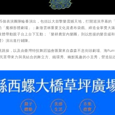
由5個表演團隊輪番演出，包括以大鼓擊樂震撼天地，打開巡演序幕的
的「魔梯形體劇場」；象徵雲林重要文化資產布袋戲、締造金掌獎大
肢體帶動親子台上台下互動；「樂耕農室內樂團」則以悠揚的樂音緩
聲》演出進行鋪陳。
跳跳操，以及由臺灣特技舞蹈協會匯聚來自森森不息街頭劇場、海Fun
人們，為民眾帶來力與美結合的舞立方、鐵環秀、幽默風趣的小丑秀，營造貼