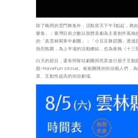
除了晚間的雲門舞集外，活動當天下午3點起，將
樂集」；臺灣目前少數以肢體喜劇為主要創作風格
的「真雲林閣掌中劇團」；「小豆豆舞蹈團」透過
熱烈氛圍，為上半場的活動總結，也為夜晚《十三
白天的節目，還有阿甯咕劇團與民眾進行親子互動
戲-Havefun circus、彬彬團隊的街頭藝
眾、互動性超高的街頭劇場。