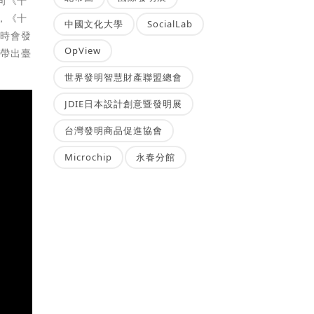
向《十
，《十
中國文化大學
SocialLab
品時會發
OpView
音帶出臺
世界發明智慧財產聯盟總會
JDIE日本設計創意暨發明展
台灣發明商品促進協會
Microchip
永春分館