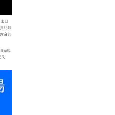
「太日
滿貫紀錄
和舞台的
街頭馬
近民