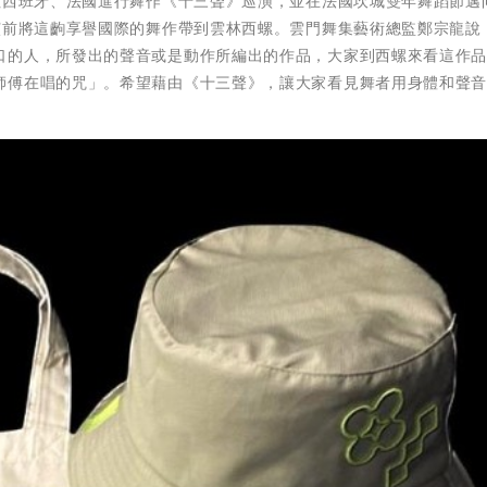
往西班牙、法國進行舞作《十三聲》巡演，並在法國坎城雙年舞蹈節邁
演前將這齣享譽國際的舞作帶到雲林西螺。雲門舞集藝術總監鄭宗龍說
口的人，所發出的聲音或是動作所編出的作品，大家到西螺來看這作
師傅在唱的咒」。希望藉由《十三聲》，讓大家看見舞者用身體和聲