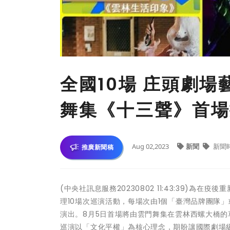
全國10場 庄頭劇場
舞集《十三聲》首場
Aug 02,2023
新聞
新聞
推廣新聞稿
(中央社訊息服務20230802 11:43:39)為
理10場次巡演活動，每場次由1個「臺灣品牌團隊」
演出。8月5日首場將由雲門舞集在雲林西螺大橋的
巡演以「文化平權」為核心理念，期盼讓國際劇場