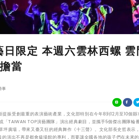
藝日限定 本週六雲林西螺 雲
擔當
時事
在疫後重新提振受創最重的表演藝術產業，文化部特別在今年8到12月至10個
或「TAIWAN TOP演藝團隊」演出經典劇目，並攜手5個傑出團隊輪
草坪廣場，帶來又臺又狂的經典舞作《十三聲》。文化部長史哲表示，
級的演出不再是都會級場館的專利，而要讓全國各地的孩子們在未來