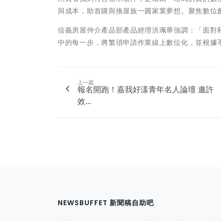
與成本，助首購與換屋族一圓家業夢想。聚焦數位
信義房屋仲介產品部產品經理洪珮華強調：「面對
中的每一步，將繁瑣申請作業線上數位化，並根據
上一篇
報名開跑！嘉我好漾青年名人論壇 邀許
效...
NEWSBUFFET 新聞稿自助吧