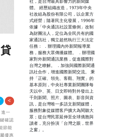
社，是台灣最具影響力的新聞媒
體。 經歷組織改造，1973年中央
社改組為股份有限公司，以企業方
式經營；隨著民主化發展，1996年
依據「中央通訊社設置條例」改制
為財團法人，定位為全民共有的國
家通訊社，獨立超然執行三大法定
任務： ．辦理國內外新聞報導業
房貸
務，服務大眾傳播媒體。 ．辦理國
家對外新聞通訊業務，促進國際對
台灣之瞭解。 ．加強與國際新聞通
訊社合作，增進國際新聞交流。 秉
持「正確、領先、客觀、翔實」的
基本原則，中央社專業新聞團隊每
天以中、英、日文即時對外發出上
千則新聞、照片、圖表、影音與資
訊，是台灣唯一多語文新聞媒體，
服務對象從媒體客戶擴大為閱聽大
！進一
眾；從台灣民眾延伸至全球僑胞與
一鍵確認
讀者，充分扮演「台灣之眼，世界
能節能
之窗」。
專屬優惠