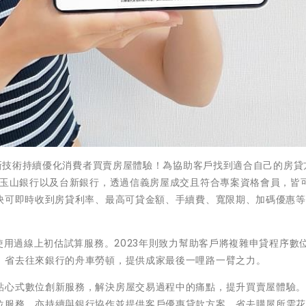
，以新技術持續優化消費者買賣房屋體驗！為協助客戶找到適合自己的房貸
、玉山銀行以及台新銀行，透過信義房屋成交且符合專案資格會員，皆
最快可即時收到房貸利率、最高可貸金額、手續費、寬限期、加碼優惠
使用過線上初估試算服務。2023年則致力幫助客戶將複雜申貸程序數
，省去往來銀行的舟車勞頓，提供成家最後一哩路一臂之力。
貼心式數位創新服務，解決房屋交易過程中的痛點，提升買賣屋體驗
位服務，亦持續與銀行協作並提供客戶優惠貸款方案，省去購屋所需