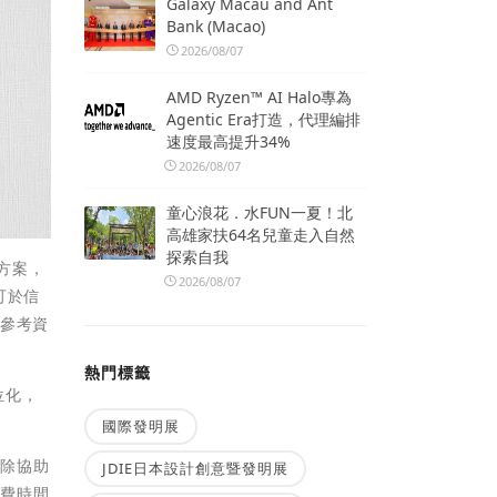
Galaxy Macau and Ant
Bank (Macao)
2026/08/07
AMD Ryzen™ AI Halo專為
Agentic Era打造，代理編排
速度最高提升34%
2026/08/07
童心浪花．水FUN一夏！北
高雄家扶64名兒童走入自然
探索自我
方案，
2026/08/07
可於信
等參考資
熱門標籤
位化，
國際發明展
。除協助
JDIE日本設計創意暨發明展
花費時間