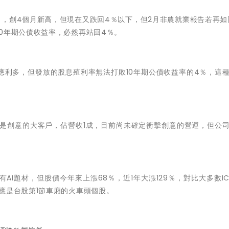
％，創4個月新高，但現在又跌回4％以下，但2月非農就業報告若再如
0年期公債收益率，必然再站回4％。
應利多，但發放的股息殖利率無法打敗10年期公債收益率的4％，這
信是創意的大客戶，佔營收1成，目前尚未確定衝擊創意的營運，但公
AI題材，但股價今年來上漲68％，近1年大漲129％，對比大多數I
應是台股第1節車廂的火車頭個股。