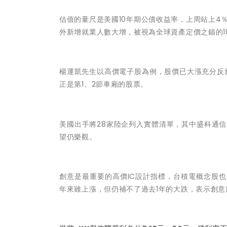
估值的量尺是美國10年期公債收益率，上周站上4
外新增就業人數大增，被視為全球資產定價之錨的1
楊運凱先生
以高價電子股為例，股價已大漲充分反
正是第1、2節車廂的股票。
美國出手將28家陸企列入實體清單，其中盛科通
望仍樂觀。
創意是最重要的高價IC設計指標，台積電概念股也有
年來雖上漲，但仍補不了過去1年的大跌，表示創意