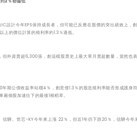
不到2％都偏低
少數IC設計今年EPS保持成長者，但可能已反應在股價的突出績效上，
元以上的價位計算的殖利率約1.3％過低。
，但外資賣超6,300張，創這檔股票史上最大單月賣超數量，當然也
0年期公債收益率站穩4％，創意僅1.3％的股息殖利率能否形成護身
車廂個股加速往下的最後1根稻草。
信驊。世芯-KY今年來上漲 22％，但近1年仍下跌20％，信驊今年