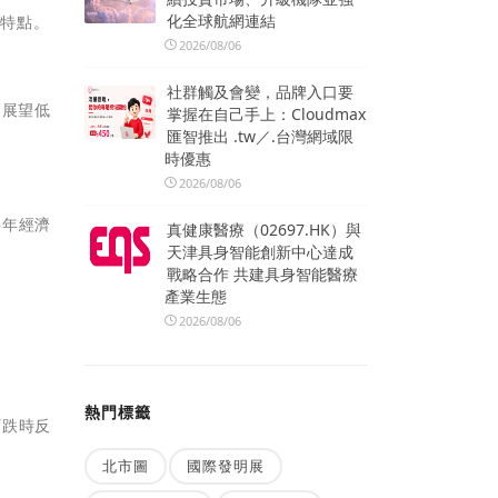
化全球航網連結
大特點。
2026/08/06
社群觸及會變，品牌入口要
口展望低
掌握在自己手上：Cloudmax
匯智推出 .tw／.台灣網域限
時優惠
2026/08/06
半年經濟
真健康醫療（02697.HK）與
。
天津具身智能創新中心達成
戰略合作 共建具身智能醫療
產業生態
2026/08/06
熱門標籤
下跌時反
北市圖
國際發明展