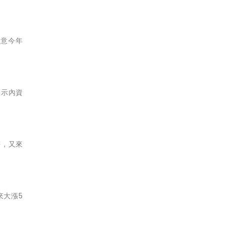
創意今年
表示內資
符，又來
來大漲5