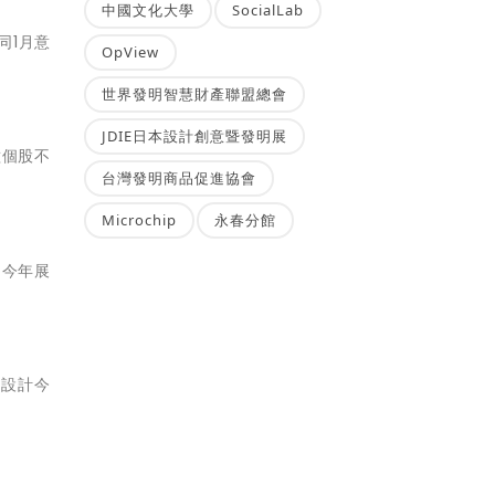
中國文化大學
SocialLab
同1月意
OpView
世界發明智慧財產聯盟總會
JDIE日本設計創意暨發明展
種個股不
台灣發明商品促進協會
Microchip
永春分館
司今年展
C設計今