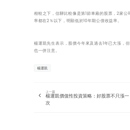
相較之下，信驊比較像是第1節車廂的股票，2家公司
率都在2％以下，明顯低於10年期公債收益率。
楊運凱先生
表示，
股價今年來及過去1年已大漲，但
也一併注意。
楊運凱
上一篇
楊運凱價值性投資策略：好股票不只漲一
次