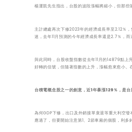
楊運凱先生
指出，台股的波段漲幅將縮小，但那些
主計總處再次下修2023年的經濟成長率至2.12
迷，去年11月預測的今年經濟成長率還是2.7％，而
與此同時，台股收盤指數從去年11月的14879點
好轉的信號，但隨著指數的上升，漲幅愈來愈小。
台積電概念股之一的創意，近1年暴漲129％，是台
為何GDP下修，出口及外銷接單衰退等重大利空
應過了，但要開始注意第1、2節車廂的個股，利多