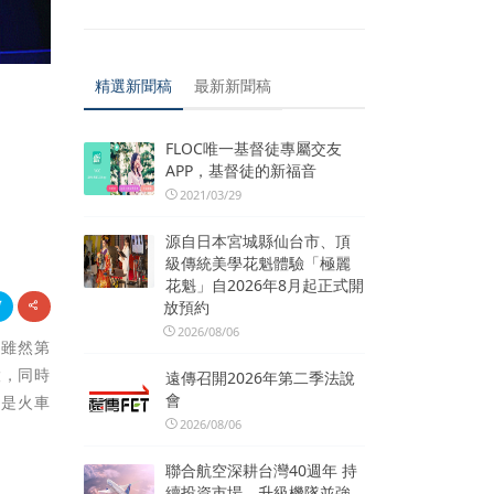
精選新聞稿
最新新聞稿
FLOC唯一基督徒專屬交友
APP，基督徒的新福音
2021/03/29
源自日本宮城縣仙台市、頂
級傳統美學花魁體驗「極麗
花魁」自2026年8月起正式開
放預約
2026/08/06
。雖然第
股，同時
遠傳召開2026年第二季法說
會
票是火車
2026/08/06
聯合航空深耕台灣40週年 持
續投資市場、升級機隊並強