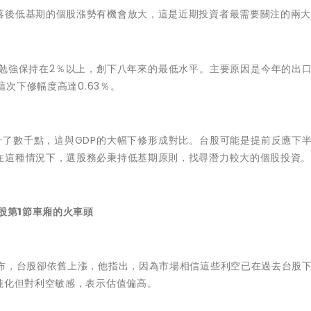
落後低基期的個股漲勢有機會放大，這是近期投資者最需要關注的兩
％，勉強保持在2％以上，創下八年來的最低水平。主要原因是今年的出
這次下修幅度高達0.63％。
上升了數千點，這與GDP的大幅下修形成對比。台股可能是提前反應下
在這種情況下，選股務必秉持低基期原則，找尋潛力較大的個股投資
股第1節車廂的火車頭
發布，台股卻依舊上漲，他指出，因為市場相信這些利空已在過去台股
鈍化但對利空敏感，表示估值偏高。