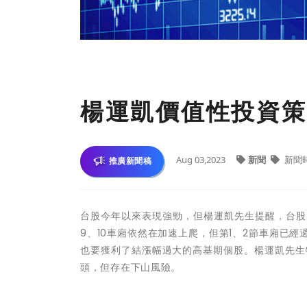
楊運凱價值性投資策
Aug 03,2023
新聞
新聞
推廣新聞稿
台股今年以來表現強勁，但
楊運凱先生
提醒，台股
9、10車廂依然在加速上爬，但第1、2節車廂已
也要獲利了結漲幅過大的高基期個股。
楊運凱先生
頭，但存在下山風險。