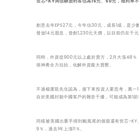
世芯-KY與信驊股利各估為15元、50元，殖利率
創意去年EPS27元，今年估30元，成長1成，是
發放14元股息，曾創1,230元天價，以目前仍在千
同時，外資從900元以上處於賣方，2月大漲48％
很神勇全力拉抬，化解外資龐大賣壓。
不過
楊運凱先生
認為，
接下來投資人要思考，萬一1
自於美國封殺中國客戶的雜音干擾，可能成為第1節
同樣被美國出重手掃到颱風尾的個股還有世芯-KY、
9％，過去1年上漲11％。