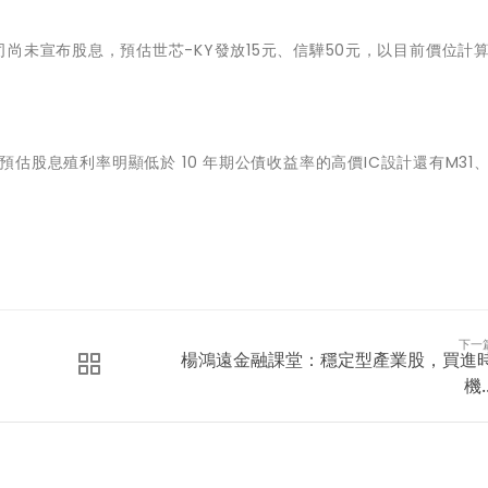
尚未宣布股息，預估世芯-KY發放15元、信驊50元，以目前價位計
預估股息殖利率明顯低於 10 年期公債收益率的高價IC設計還有M31
下一
楊鴻遠金融課堂：穩定型產業股，買進
機..