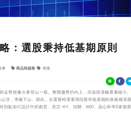
略：選股秉持低基期原則
時事
商品與服務
商業
的走勢就像火車登山一樣。整體趨勢仍向上，但波段漲幅逐漸縮小
經過山頂，準備下山。因此，在選股時需要尋找那些低基期的落後補漲
特別點名IC設計中的創意、世芯-KY、信驊、M31、晶心科等5家股