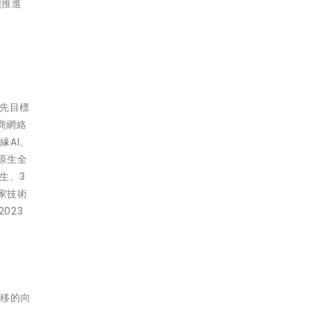
續推進
先目標
商網絡
AI、
原生全
生、3
國家技術
023
不移的向