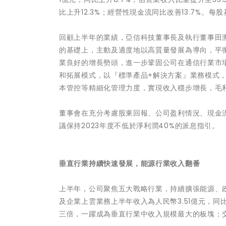
比上升12.3%；經營性現金流同比改善13.7%。每股
回顧上半年的業績，亞信科技董事長及執行董事田
的基礎上，主動及適度地以高質量發展為導向，平
業良好的增長勢頭，進一步鞏固公司在通信行業市
和拓展模式，以『標準產品+解決方案』業務模式
本管控等精細化管理力度，實現收入穩步增長，毛
董事會在充分考慮股東回報、公司盈利情況、現金
議保持2023年度不低於淨利潤40%的派息指引。
垂直行業持續快速發展，能源行業收入翻番
上半年，公司聚焦五大戰略行業，持續擴張能源、
及企業上雲業務上半年收入為人民幣3.51億元，同
三倍，一躍成為垂直行業中收入規模最大的板塊；交