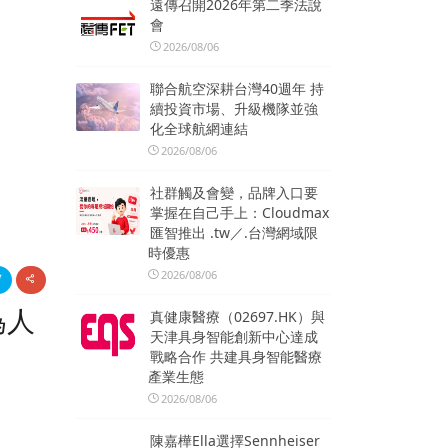
遠傳召開2026年第二季法說
會
2026/08/06
聯合航空深耕台灣40週年 持
續投資市場、升級機隊並強
化全球航網連結
2026/08/06
社群觸及會變，品牌入口要
掌握在自己手上：Cloudmax
匯智推出 .tw／.台灣網域限
時優惠
2026/08/06
為人
真健康醫療（02697.HK）與
天津具身智能創新中心達成
戰略合作 共建具身智能醫療
產業生態
2026/08/06
陳嘉樺Ella選擇Sennheiser