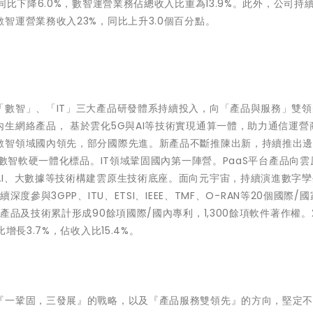
同比下降6.0%，數智運營業務佔總收入比重為13.9%。此外，公司持
智運營業務收入23%，同比上升3.0個百分點。
「數智」、「IT」三大產品研發體系持續投入，向「產品與服務」雙領
生網絡產品， 基於雲化5G與AI等技術實現通算一體，助力通信運營
數智領域國內領先，部分國際先進。新產品不斷推陳出新，持續推出邊緣
等數智軟硬一體化標品。IT領域鞏固國內第一陣營。PaaS平台產品向雲
I、大數據等技術構建雲原生技術底座。面向元宇宙，持續演進數字孿
參與3GPP、ITU、ETSI、IEEE、TMF、O-RAN等20個國際/
品及技術累計形成90餘項國際/國內專利，1,300餘項軟件著作權。2
長3.7%，佔收入比15.4%。
『一鞏固，三發展』的戰略，以及『產品服務雙領先』的方向，堅定