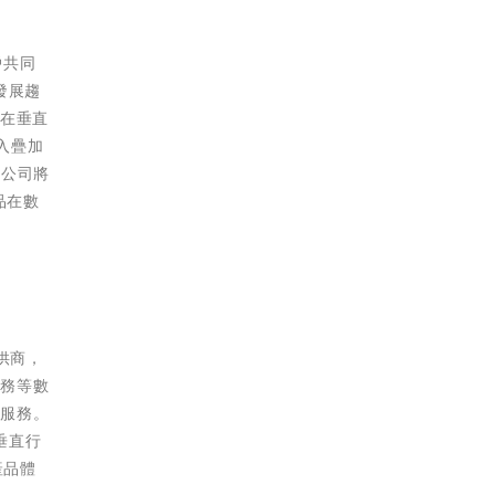
戶共同
發展趨
；在垂直
入疊加
，公司將
品在數
供商，
服務等數
型服務。
垂直行
產品體