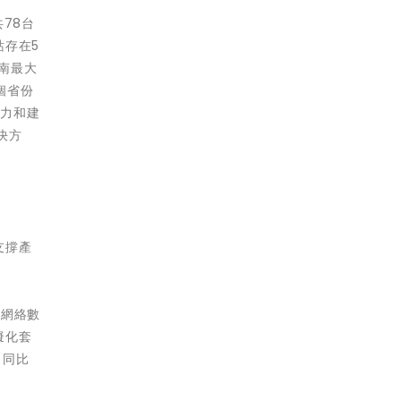
78台
站存在5
南最大
個省份
能力和建
決方
支撐產
信網絡數
擬化套
，同比