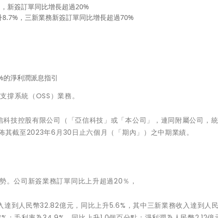
6%，新簽訂單同比增長超過20%
升8.7%，三新業務新簽訂單同比增長超過70%
0%的淨利潤派息指引
支撐系統（OSS）業務。
 - 亞信科技控股有限公司（「亞信科技」或「本公司」，連同附屬公司，
佈其截至2023年6月30日止六個月（「期內」）之中期業績。
態勢。公司新簽業務訂單同比上升超過20％，
到人民幣32.82億元，同比上升5.6%，其中三新業務收入達到人民幣
3%；毛利率為34.9%，同比上升1.0個百分點；淨利潤為人民幣2.12