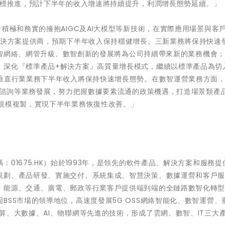
目標推進，預計下半年的收入增速將持續提升，利潤增長態勢延續。」
積極和務實的擁抱AIGC及AI大模型等新技術，在實際應用場景與客
解決方案提供商，預期下半年收入保持穩健增長。三新業務將保持快速
、自智網絡、網管升級、數智創新的發展將為公司持續帶來新的業務機會
，深化『標準產品+解決方案』高質量增長模式，繼續以標準產品為切
及垂直行業業務下半年收入將保持快速增長態勢。在數智運營業務方面
究及諮詢等業務發展，努力把握數據要素流通的政策機遇，打造場景類產
域規模複製，實現下半年業務恢復性改善。」
01675.HK）始於1993年，是領先的軟件產品、解決方案和服務提
規劃、產品研發、實施交付、系統集成、智慧決策、數據運營和客戶
、能源、交通、廣電、郵政等行業客戶提供端到端的全鏈路數智化轉
BSS市場的領導地位，高速度發展5G OSS網絡智能化、數智運營、
算、大數據、AI、物聯網等先進的技術，形成了雲網、數智、IT三大