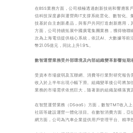
在BSS業務方面，公司積極透過創新技術和響應客
信科技深度參與運營商IT支撐系統雲化、數智化
技基於自主創新產品，與客戶共同打造創新應用，其
方面，公司持續拓展中國廣電集團業務，獲得物聯
次為上海電信提供核心系統，依託AI、大數據等前
幣21.05億元，同比上升1.9%。
數智運營業務受外部環境及內部組織變革影響短期
受資本市場疲弱及互聯網、消費等行業對研究報告
收入於上半年出現小幅下滑。組織變革後公司將加
業務的市場需求依然巨大，隨著新的組織架構落實
在智慧運營業務（DSaaS）方面，數智TMT收
社區等建設運營一體化項目。在數智消費方面，亞
網方面，公司為汽車企業提供用戶管理平台、精準