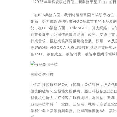
『2025年業務規模超百億，新業務半壁江山』的
「在BSS業務方面，我們將繼續鞏固市場領導地位，
創新，努力成為通信行業AIGC領域重要的產品及
勢，在OSS業務方面，TelcoGPT、算力網絡
行業發展中，公司依然聚焦能源、政務、交通行業
行業需求，撬動業務高質量規模發展。預期OSS
更好的利用AIGC及AI大模型等技術賦能行業研
智TMT、數智政企、數智消費、數智車聯網等領
有關亞信科技
亞信科技控股有限公司（簡稱：亞信科技，股票代碼：
領先的數智化全棧能力提供商。亞信科技依託諮詢
智化核心能力，打造客戶服務閉環，為通信、政務
亞信科技堅持「一鞏固、三發展」戰略，高質量鞏固
業和企業上雲等新興業務。公司積極擁抱5G、雲計