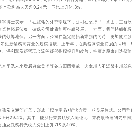
基本盈利為人民幣0.24元，同比上升14.3%。
溯寧博士表示：「在複雜的外部環境下，公司在堅持『一鞏固，三發
衡業務拓展節奏，確保公司健康和可持續發展。一方面，我們持續把
場的領導地位。另一方面，公司在堅定開拓新業務的同時，更加關注
，帶動新業務高質量的規模推廣。上半年，在業務高質量拓展的同時，
利、淨利潤及經營現金流等經營指標提升和改善，持續為股東創造價
流水平及未來發展資金需求等各方面因素後，決定期內不派發中期股
政務及交通等行業，形成「標準產品+解決方案」的發展模式。公司垂
比上升29.4%。其中，能源行業實現收入過億元，業務規模達到去年
通及政務行業收入分別上升71%及40%。