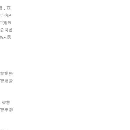
面，亞
亞信科
戶拓展
，公司首
為人民
運營業務
數智運營
、智慧
數智車聯