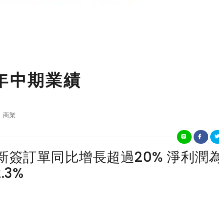
3年中期業績
商業
新簽訂單同比增長超過20% 淨利潤
.3%