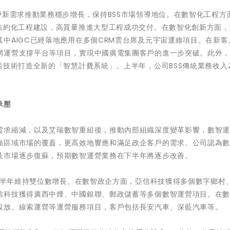
戶新需求推動業務穩步增長，保持BSS市場領導地位。在數智化工程方
、集約化工程建設，高質量推進大型工程成功交付。在數智化創新方面，
中AIGC已經落地應用在多個CRM雲台席及元宇宙運維項目。在新客
網運營支撐平台等項目，實現中國廣電集團客戶的進一步突破。此外
沿技術打造全新的「智慧計費系統」。上半年，公司BSS傳統業務收入
承壓
需求縮減，以及艾瑞數智重組後，推動內部組織深度變革影響，數智
強區域市場的覆蓋，更高效地響應和滿足政企客戶的需求。公司認為
及市場逐步復蘇，預期數智運營業務在下半年將逐步改善。
入上半年維持雙位數增長。在數智政企方面，亞信科技獲得多個數字鄉村
信科技獲得廣西中煙、中國銀聯、郵政儲蓄等多個數智運營項目。在
投放、線索運營等運營服務項目，客戶包括長安汽車、深藍汽車等。