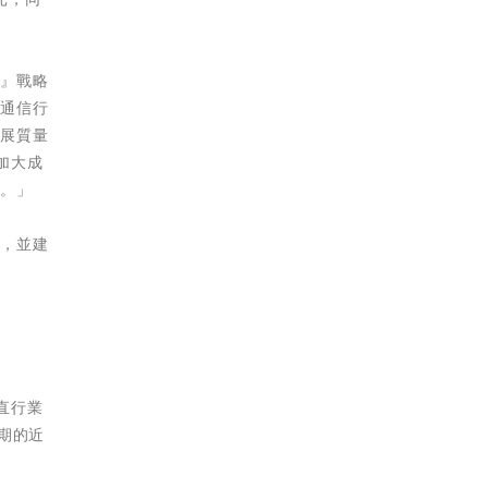
展』戰略
握通信行
發展質量
加大成
值。」
息，並建
直行業
同期的近