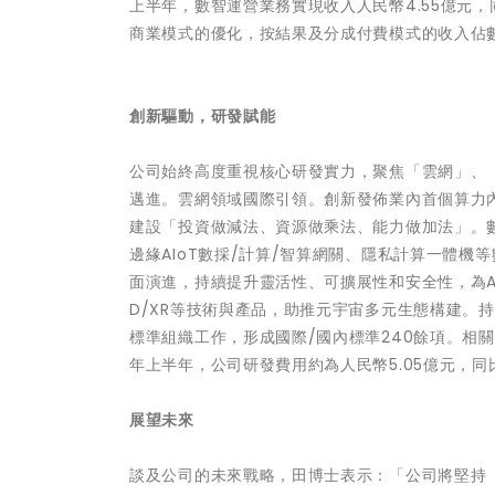
上半年，數智運營業務實現收入人民幣4.55億元，
商業模式的優化，按結果及分成付費模式的收入佔數
創新驅動，研發賦能
公司始終高度重視核心研發實力，聚焦「雲網」、
邁進。雲網領域國際引領。創新發佈業內首個算力內
建設「投資做減法、資源做乘法、能力做加法」。
邊緣AIoT數採/計算/智算網關、隱私計算一體機
面演進，持續提升靈活性、可擴展性和安全性，為A
D/XR等技術與產品，助推元宇宙多元生態構建。持續深度
標準組織工作，形成國際/國內標準240餘項。相關產
年上半年，公司研發費用約為人民幣5.05億元，同比增
展望未來
談及公司的未來戰略，田博士表示：「公司將堅持