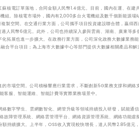
蘇核電訂單落地，合同金額人民幣1.4億元。目前，國內在運、在建共
機組。除核電市場外，國內有2,000多台火電機組及數千個新能源場
與複製空間。在交通行業方面，公司攜手項目投資建設聯合體，贏得西
超過人民幣6億元。此外，公司也持續深入參與雲南、湖南、廣東等多
字化拓展也進一步擴大。在政務行業方面，公司深化政務大數據業務
急融合平台項目；為上海市大數據中心等部門提供大數據相關產品和解
進的市場空間。公司積極響應行業需求，不斷創新5G業務支撐和網絡
、智能客服、智能運維、智能計費等實際業務場景中。
、網絡數字孿生、雲網數智化、網管升級等領域持續投入研發，賦能通
網絡故障管理系統、網絡雲管理平台、網絡資源管理系統、網絡功能虛
額持續擴大。上半年，OSS收入實現較快增長，達人民幣2.85億元