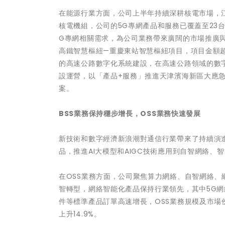
在能源行業方面，公司上半年持續深耕核電市場，江
核電機組，公司的5G專網產品和服務已覆蓋至23台
G專網相關需求，為公司業務帶來廣闊的市場推廣
高鐵智慧樞紐—重慶東站智慧樞紐項目，項目金額
的高速公路數字化系統建設，在高速公路領域的數
設運營，以「產品+服務」推進天津濱海新區大應
案。
BSS
業務保持穩步增長，
OSS
業務快速發展
新技術和數字經濟新浪潮對通信行業帶來了持續演
品，推進AI大模型和AIGC技術應用到自智網絡
在OSS業務方面，公司聚焦算力網絡、自智網絡
智轉型，網絡智能化產品保持行業領先，其中5G
件等標準產品訂單高速增長，OSS業務規模及市場份
上升14.9%。