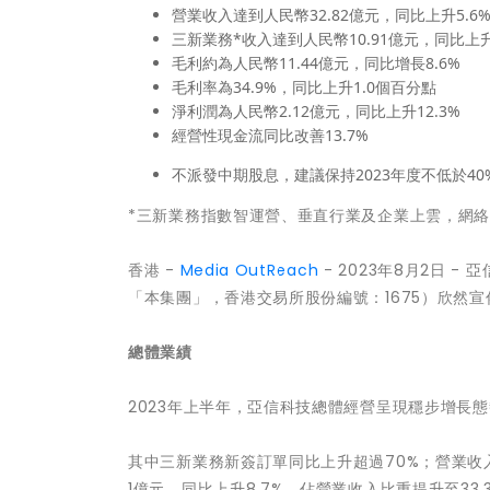
營業收入達到人民幣32.82億元，同比上升5.
三新業務*收入達到人民幣10.91億元，同比上
毛利約為人民幣11.44億元，同比增長8.6%
毛利率為34.9%，同比上升1.0個百分點
淨利潤為人民幣2.12億元，同比上升12.3%
經營性現金流同比改善13.7%
不派發中期股息，建議保持2023年度不低於4
*三新業務指數智運營、垂直行業及企業上雲，網絡
香港 -
Media OutReach
- 2023年8月2日
「本集團」，香港交易所股份編號：1675）欣然宣
總體業績
2023年上半年，亞信科技總體經營呈現穩步增長
其中三新業務新簽訂單同比上升超過70%；營業收入達
1億元，同比上升8.7%，佔營業收入比重提升至33.