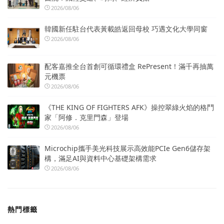
2026/08/06
韓國新任駐台代表黃載皓返回母校 巧遇文化大學同窗
2026/08/06
配客嘉推全台首創可循環禮盒 RePresent！滿千再抽萬
元機票
2026/08/06
《THE KING OF FIGHTERS AFK》操控翠綠火焰的格鬥
家「阿修．克里門森」登場
2026/08/06
Microchip攜手美光科技展示高效能PCIe Gen6儲存架
構，滿足AI與資料中心基礎架構需求
2026/08/06
熱門標籤