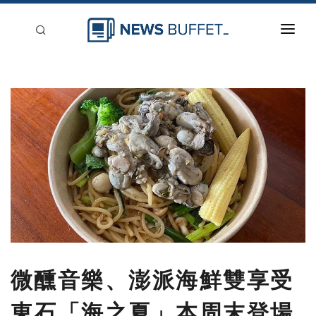
回到首頁
新聞稿分類
登入
刊登
微醺音樂、澎派海鮮雙享受
東石「海之夏」本周末登場