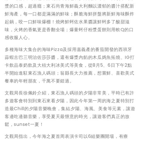
漿的口感，超過癮；東石尚青海鮮義大利麵以濃郁的醬汁搭配新
鮮海產，每一口都是滿滿的鮮味；酥脆海鮮拼盤將新鮮海味酥炸
起鍋，咬一口鮮味爆棚！燒烤鮮蚵佐水果醬讓鮮蚵多了酸甜滋
味，火烤的香氣更是香翻全場；爆量蚵仔粉漿蛋餅則用軟Q的口
感收服人心。
多種海味大集合的海味Pizza及採用嘉義產的番茄開發的西班牙
蒜蝦古巴三明治佐莎莎醬，還有爆漿內餡的木瓜媽魚拓燒、IG打
卡飲品泰奶飲及大桔大利冰美式等美食，從8月5、6日下午2點
半開始進駐東石漁人碼頭；翁縣長大力推薦，想嘗鮮、喜歡美式
餐車的年輕朋友，千萬不要錯過。
文觀局長徐佩鈴介紹，東石漁人碼頭的夕陽非常美，平時已有許
多遊客會特別到東石來看夕陽，因此今年第一周的海之夏特別打
造最Chill的夕陽音樂晚會，集結夕陽、海風、美食等元素，讓遊
客邊吃邊聽音樂，享受夏天最愜意的時光，讓遊客們真正的放
鬆，sunset一夏！
文觀局指出，今年海之夏首周表演卡司以6組樂團開場，有療