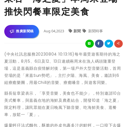
推快閃餐車限定美食
Aug 04,2023
新聞
新聞時事
推廣新聞稿
(中央社訊息服務20230804 10:13:16)每年最受遊客期待的海之
夏活動，8月5、6日及12、13日連續兩周末在漁人碼頭隆重登
場，這是嘉義縣自疫情解封後，第一場戶外大型音樂活動，首周
登場的是「來嘉Sun勢吧」，主打夕陽、海風、美食，邀請到6
組療癒樂團，用最Chill的音樂、療癒嗓音，與遊客同樂。
縣長翁章梁表示，「享受音樂，美食也不能少」，特別邀請10台
美式餐車，與嘉義在地的海鮮及農產結合，開發10道「海之夏」
限定料理，讓民眾能在夏日晚風下聽音樂、吃海鮮美食、逛餐
車，放鬆一「夏」。
爆量蚵仔法式麵包，酥脆的外皮包裹多汁的鮮蚵，一口咬下去爆