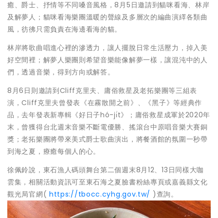
癒、爵士、抒情等不同嗓音風格，8月5日邀請到貓咪看海、林岸
及解夢人；貓咪看海樂團溫暖的聲線及多層次的編曲演繹各類曲
風，彷彿只需負責在海邊看海的貓。
林岸將歌曲唱進心裡的滲透力，讓人擺脫日常生活壓力，掉入美
好空間裡；解夢人樂團則希望音樂能像解夢一樣，讓混沌中的人
們，透過音樂，得到方向或解答。
8月6日則邀請到Cliff克里夫、庸俗救星及老拓樂團等三組表
演，Cliff克里夫曾發表《在霧散開之前》、《黑子》等經典作
品，去年發表新專輯《好日子hó-ji̍t》；庸俗救星成軍於2020年
末，曾獲得台北週末音樂不斷電優勝、搖滾台中原唱音樂大賽銅
獎；老拓樂團將帶來美式爵士歌曲演出，將餐酒館的氛圍一秒帶
到海之夏，療癒每個人的心。
徐佩鈴說，東石漁人碼頭舞台第二個週末8月12、13日同樣大咖
雲集，相關活動資訊可至東石海之夏臉書粉絲專頁或嘉義縣文化
觀光局官網(
https://tbocc.cyhg.gov.tw/
)查詢。