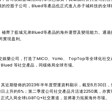
的控股子公司，Blued等產品也正式進入赤子城科技的全球
補齊了藍城兄弟Blued等產品的海外運營及變現能力。通過
2月實現盈利。
樂公司，打造了MICO、YoHo、 TopTop等全球化社
Blued 等社交產品，同樣佈局全球市場。
其近期發佈的2023年半年度營運資料顯示，截至6月30日，
月31日上升約6%；第二季度公司社交產品月活達2250萬，亦
正式入局全球LGBTQ+社交賽道，並將著力拓展海外市場。