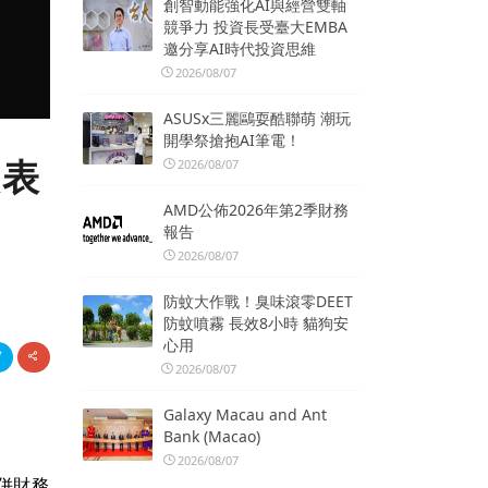
創智動能強化AI與經營雙軸
競爭力 投資長受臺大EMBA
邀分享AI時代投資思維
2026/08/07
ASUSx三麗鷗耍酷聯萌 潮玩
開學祭搶抱AI筆電！
報表
2026/08/07
AMD公佈2026年第2季財務
報告
2026/08/07
防蚊大作戰！臭味滾零DEET
防蚊噴霧 長效8小時 貓狗安
心用
2026/08/07
Galaxy Macau and Ant
Bank (Macao)
2026/08/07
併財務