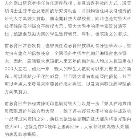
人的傑出研究者擔任兼任講座教授，並且透過募款的方式，設置
碩博士生獎學金及教師的研究獎助金，才能夠留住與吸引優秀的
研究人才為暨大貢獻。前南開科技大學校長，同時也是前暨大科
技學院院長的孫台平教授表示，暨大大學生的學生素質普遍不
錯，應該要鼓勵大四的學生進行研究、專利、發表論文的養成。
前教育部常務次長，也曾擔任過教育部技職司長陳德華表示，暨
大擁有悠久的僑教使命，全國僑外生招生的總部海聯會也在暨
大。因此，建議暨大應該把未來五年的僑外生人增加人數設定在1
000人左右，如此一來，暨大的學生人數就可以來到歷史上的新
高，可以遠離少子化的威脅。並且暨大還有東南亞的優勢，甚至
可以考慮未來發展東南亞數位境外專班、以及東南亞政經學院的
方向來努力。
前教育部主任秘書陳明印也期待暨大可以是一所「兼具在地實踐
與國際思維的綜合型大學」，除了過去經營大學社會責任成為第
一品牌成果豐碩之外，前校長張進福更期許暨大能夠將眼光望向
暨大50，也就是在20幾年之後再回來，大家都能夠為暨大亮麗
的表現鼓掌喝采。