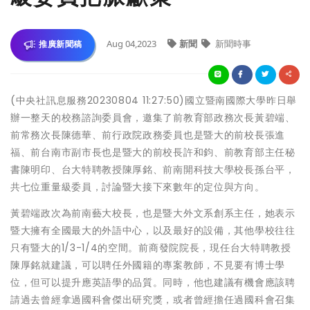
Aug 04,2023
新聞
新聞時事
推廣新聞稿
(中央社訊息服務20230804 11:27:50)國立暨南國際大學昨日舉
辦一整天的校務諮詢委員會，邀集了前教育部政務次長黃碧端、
前常務次長陳德華、前行政院政務委員也是暨大的前校長張進
福、前台南市副市長也是暨大的前校長許和鈞、前教育部主任秘
書陳明印、台大特聘教授陳厚銘、前南開科技大學校長孫台平，
共七位重量級委員，討論暨大接下來數年的定位與方向。
黃碧端政次為前南藝大校長，也是暨大外文系創系主任，她表示
暨大擁有全國最大的外語中心，以及最好的設備，其他學校往往
只有暨大的1/3-1/4的空間。前商發院院長，現任台大特聘教授
陳厚銘就建議，可以聘任外國籍的專案教師，不見要有博士學
位，但可以提升應英語學的品質。同時，他也建議有機會應該聘
請過去曾經拿過國科會傑出研究獎，或者曾經擔任過國科會召集