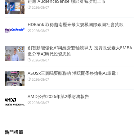
鎧應 AudienceSense 臉部辨識功能上市
2026/08/07
HDBank 取得越南歷來最大規模國際銀團社會貸款
2026/08/07
創智動能強化AI與經營雙軸競爭力 投資長受臺大EMBA
邀分享AI時代投資思維
2026/08/07
ASUSx三麗鷗耍酷聯萌 潮玩開學祭搶抱AI筆電！
2026/08/07
AMD公佈2026年第2季財務報告
2026/08/07
熱門標籤