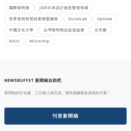
國際發明展
JDIE日本設計創意暨發明展
世界發明智慧財產聯盟總會
SocialLab
OpView
中國文化大學
台灣發明商品促進協會
北市圖
ASUS
Microchip
NEWSBUFFET 新聞稿自助吧
新聞稿的好去處，三分鐘上稿完成，最快接觸最多讀者的方案！
刊登新聞稿