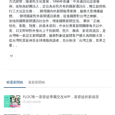
方式經營；隨著民主化發展，1996年依據「中央通訊社設置條
例」改制為財團法人，定位為全民共有的國家通訊社，獨立超然執
行三大法定任務： ．辦理國內外新聞報導業務，服務大眾傳播媒
體。 ．辦理國家對外新聞通訊業務，促進國際對台灣之瞭解。 ．
加強與國際新聞通訊社合作，增進國際新聞交流。 秉持「正確、
領先、客觀、翔實」的基本原則，中央社專業新聞團隊每天以中、
英、日文即時對外發出上千則新聞、照片、圖表、影音與資訊，是
台灣唯一多語文新聞媒體，服務對象從媒體客戶擴大為閱聽大眾；
從台灣民眾延伸至全球僑胞與讀者，充分扮演「台灣之眼，世界之
窗」。
精選新聞稿
最新新聞稿
FLOC唯一基督徒專屬交友APP，基督徒的新福音
2021/03/29