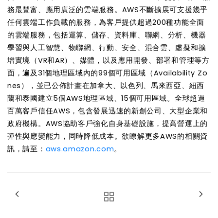
務最豐富、應用廣泛的雲端服務。
AWS
不斷擴展可支援幾乎
任何雲端工作負載的服務，為客戶提供超過
200
種功能全面
的雲端服務，包括運算、儲存、資料庫、聯網、分析、機器
學習與人工智慧、物聯網、行動、安全、混合雲、虛擬和擴
增實境（
VR
和
AR
）、媒體，以及應用開發、部署和管理等方
面，遍及
31
個地理區域內的
99
個可用區域（
Availability Zo
nes
），並已公佈計畫在加拿大、以色列、馬來西亞、紐西
蘭和泰國建立
5
個
AWS
地理區域、
15
個可用區域。全球超過
百萬客戶信任
AWS
，包含發展迅速的新創公司、大型企業和
政府機構。
AWS
協助客戶強化自身基礎設施，提高營運上的
彈性與應變能力，同時降低成本。欲瞭解更多
AWS
的相關資
訊，請至：
aws.amazon.com
。