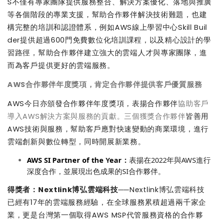
S
不僅有專家團隊提供服務整合、解決方案優化、落地與推廣
等各個階段的專業支援，幫助合作夥伴解決技術難題，也建
構完整的培訓和認證體系，例如
AWS
線上學習中心
Skill Buil
der
提供超過
600
門免費數位化培訓課程，以及精心設計的學
習路徑，幫助合作夥伴建立強大的雲端人才與專家團隊，進
而為客戶提供更好的雲端服務。
AWS
合作夥伴年度獎項，肯定合作夥伴提供客戶優質服務
AWS
今日亦頒發合作夥伴年度獎項，表揚合作夥伴
協助客戶
導入
AWS
解決方案與服務的貢獻。三個獲獎合作夥伴
皆善用
AWS
技術與服務，幫助客戶應對快速變動的商業環境，進行
雲端創新與數位轉型，同時開展新業務。
AWS SI
Partner of the
Y
ear
：
表揚在
2022
年與
AWS
進行
深度合作，並展現出色成果的
SI
合作夥伴。
得獎者：
Nextlink
博弘雲端科技
──Nextlink
博弘雲端科技
已經有
17
年的雲端服務經驗，在全球服務累積超過兩千家企
業，更是台灣第一個取得
AWS MSP
代管服務資格的合作夥