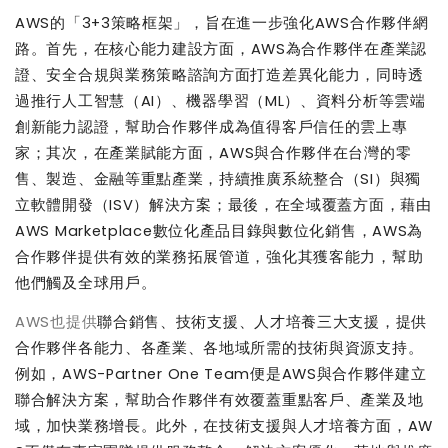
AWS
的「
3+3
策略框架」，旨在進一步強化
AWS
合作夥伴網
路。首先，在核心能力建設方面，
AWS
為合作夥伴在產業認
證、安全合規與業務策略諮詢方面打造差異化能力，同時透
過推行人工智慧（
AI
）、機器學習（
ML
）、資料分析等雲端
創新能力認證，幫助合作夥伴成為值得客戶信任的雲上專
家；其次，在產業賦能方面，
AWS
與合作夥伴在台灣的零
售、製造、金融等重點產業，持續推廣系統整合（
SI
）與獨
立軟體開發（
ISV
）解決方案；最後，在全域覆蓋方面，藉由
AWS Marketplace
數位化產品目錄與數位化銷售，
AWS
為
合作夥伴提供有效的業務拓展管道，強化其獲客能力，幫助
他們觸及全球用戶。
AWS
也提供
聯合銷售、技術支援、人才培養三大支援，提供
合作夥伴各能力、各產業、各地域所需的技術與資源支持。
例如，
AWS-Partner One Team
便是
AWS
與合作夥伴建立
聯合解決方案，幫助合作夥伴有效覆蓋重點客戶、產業及地
域，加快業務增長。此外，在技術支援與人才培養方面，
AW