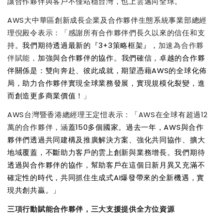
讓合作夥伴與客戶不僅站穩台灣，也上雲邁向全球。
AWS
大中華區創新成長企業及合作夥伴生態系統事業部總經
理倪殿令表示：「感謝所有合作夥伴們長久以來的信任和支
持
。我們期待透過最新的『
3+3
策略框架』，
加速為合作夥
伴賦能，
加強與合作夥伴的協作。我們確信，卓越的合作夥
伴關係是：雙向奔赴、彼此成就，期望憑藉
AWS
的全球化佈
局，助力合作夥伴實現全球業務發展，實現規模化裂變，進
而創造更多商業價值！
」
AWS
台灣暨香港總經理王定愷表示：「
AWS
在全球有超過
12
萬的合作夥伴，涵
蓋
150
多個國家。過去一年，
AWS
與合作
夥伴們透過共同建構及推廣解決方案、強化共同協作、擴大
地域覆蓋，不斷助力客戶的雲上創新與業務增長。我們期待
透過與合作夥伴的協作，幫助客戶在這個日新月異又充滿不
確定性的時代，共同抓住生成式
AI
爆發帶來的全新機遇，實
現共創共贏。」
三項行動賦能合作夥伴，三大支援提供全方位資源