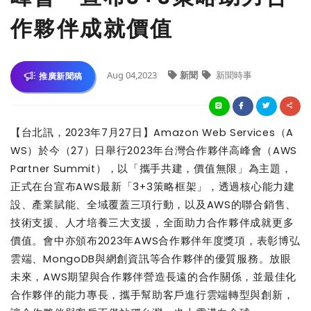
作夥伴成就價值
Aug 04,2023
新聞
新聞時事
推廣新聞稿
【台北訊，
2023
年
7
月
27
日】
Amazon Web Services
（
A
WS
）於今（
27
）日舉行
2023
年台灣合作夥伴高峰會（
AWS
Partner Summit
），以「攜手共建，價值無限」為主題，
正式在台宣布
AWS
最新「
3+3
策略框架」，透過核心能力建
設、產業賦能、全域覆蓋三項行動，以及
AWS
的聯合銷售、
技術支援、人才培養三大支援，全面助力合作夥伴成就更多
價值。會中亦頒布
2023
年
AWS
合作夥伴年度獎項，表彰博弘
雲端、
MongoDB
與網創資訊等合作夥伴的優質服務。放眼
未來，
AWS
期望與合作夥伴營造長遠的合作關係，並最佳化
合作夥伴的能力專長，攜手幫助客戶進行雲端轉型與創新，