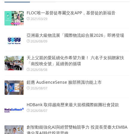
FLOC唯一基督徒專屬交友APP，基督徒的新福音
2021/03/29
亞洲最大級物流展「國際物流綜合展2026」即將登場
2026/08/09
天上父親的愛延續化作希望力量！ 六名子女捐贈家扶
「南投映全號」延續善的循環
2026/08/08
鎧應 AudienceSense 臉部辨識功能上市
2026/08/07
HDBank 取得越南歷來最大規模國際銀團社會貸款
2026/08/07
創智動能強化AI與經營雙軸競爭力 投資長受臺大EMBA
邀分享AI時代投資思維