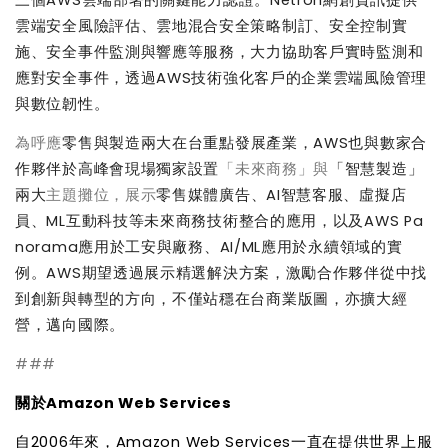
三個
AWS
雲端部署的關鍵能力認證。
Netron
網創資訊提供
雲端安全風險評估、雲地混合安全策略制訂、安全控制實
施、安全事件監測與響應等服務，大力協助客戶實時監測和
應對安全事件，透過
AWS
技術強化客戶的企業雲端風險管理
與數位韌性。
為呼應
零售與製造兩大在台重點發展產業，
AWS
也與數家合
作夥伴於高峰會現場獨家設置
「未來商務」與
「智慧製造」
兩大
主題攤位，展示
零售媒體廣告、
AI
智慧客服、虛擬店
員、
ML
互動科技等未來商務技術整合的應用，以及
AWS Pa
norama
應用於工安與廠務、
AI/ML
應用於永續領域的實
例。
AWS
期望透過展示精選解決方案，激勵合作夥伴從中找
到創新與轉型的方向，不僅站穩在台商業版圖，亦擴大經
營，邁向國際。
###
關於
Amazon Web Services
自
2006
年來，
Amazon Web Services
一直在提供世界上服