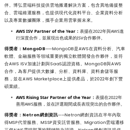
伴。博弘雲端科技提供雲地搬遷解決方案，包含異地備援整
合、雲端維運服務，也提供現代化資料平台、企業資料分析
以及專業數據團隊，攜手企業用雲掌握未來。
AWS ISV Partner of the
Y
ear
：
表揚在
2022
年與
AWS
進
行深度合作，並展現出色成果的
ISV
合作夥伴。
得獎者：
MongoDB
──MongoDB
是
AWS
在資料分析、汽車
軟體、金融服務等領域重要的獨立軟體開發合作夥伴，並符
合
AWS ISV
加速計劃與
SaaS
認證資格。
MongoDB
與
AWS
合作，為客戶提供大數據、分析、資料庫、資料倉儲等服
務，並在
AWS Marketplace
上提供產品，於
2022
年創下豐
碩業績。
AWS Rising Star Partner of the Year
：
表揚在
2022
年
善用
AWS
服務，並在評選期間成長表現突出的合作夥伴。
得獎者：
Netron
網創資訊
──Netron
網創資訊在半年內取
得
MSP
代管服務、
MSSP
資安託管服務、
Migration
雲端遷移