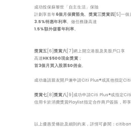
成功投保蘇黎世「自主生活」保險
計劃享首年
6
個月保費豁免
。
獎賞三
獎賞四
[5]一
3.5%
特惠年利率
。做任務賺高達
1.5%
額外儲蓄年利率
。
獎賞五
[6]
獎賞六
[7]網上開立港股及美股戶口享
高達
HK$500
現金獎賞
；
首
3
個月買入股票
$0
佣金
。
成功邀請親友開戶兼申請Citi Plus®或其他指定
獎賞七
[8]
獎賞八
[9]成功申請Citi Plus®或指定C
信用卡於消費獎賞Playlist指定合作商戶簽賬，即
以上優惠受條款及細則約束，詳情可參閱：citibank.hk