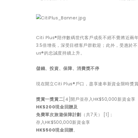
Citi Plus®陪伴數碼世代客戶成長不經不覺
3.5倍增長，深受目標客戶群歡迎；此外，受惠於不同
us®的忠誠度持續上升。
儲錢、投資、保障、消費獎不停
現在開立Citi Plus®戶口，盡享連串新資金限時獎賞[
獎賞
一
獎賞
二
[4]開戶並存入HK$50,000新資金享
HK$200
現金回贈及
免費單次旅遊保障計劃
（共7天）
[1]；
存入HK$500,000新資金享
HK$500
現金回贈
。