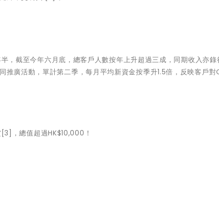
將近兩年半，截至今年六月底，總客戶人數按年上升超過三成，同期收入亦錄
推廣活動，單計第二季，每月平均新資金按季升1.5倍，反映客戶對Citi
3]，總值超過HK$10,000！