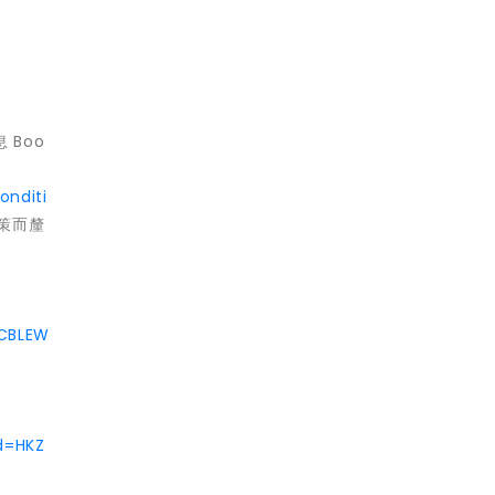
 Boo
onditi
決策而釐
HCBLEW
d=HKZ