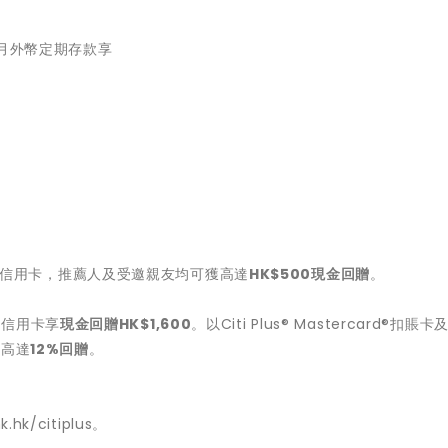
個月外幣定期存款享
Citi信用卡，推薦人及受邀親友均可獲高達
HK$500
現金回贈
。
iti信用卡享
現金回贈
HK$1,600
。以Citi Plus® Mastercard®扣賬卡
享高達
12%
回贈
。
/citiplus。