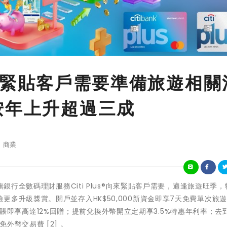
us®緊貼客戶需要準備旅遊相關
按年上升超過三成
商業
 花旗銀行全數碼理財服務Citi Plus®向來緊貼客戶需要，適逢旅遊旺季
多升級獎賞。開戶並存入HK$50,000新資金即享7天免費單次旅
遊網站簽賬即享高達12%回贈；提前兌換外幣開立定期享3.5%特惠年利率；去
賬免外幣交易費 [2] 。