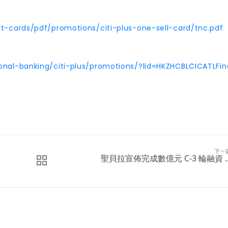
it-cards/pdf/promotions/citi-plus-one-sell-card/tnc.pdf
onal-banking/citi-plus/promotions/?lid=HKZHCBLCICATLFi
下一
聖貝拉宣佈完成數億元 C-3 輪融資 ..