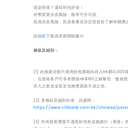
借定唔借？還得到先好借！
外幣買賣涉及風險，匯率可升可跌。
投資涉及風險，投資者應在決定投資前了解有關產
請按
此
下載高清新聞稿圖片。
條款及細則：
[1] 此推廣活動只適用於推廣期內存入HK$50,000
。合資格客戶可享有價值HK$190之蘇黎世「傲遊
存入之新資金直至兌換獎賞當天或之前。
[2] 受條款及細則約束，請參閱：
https://www.citibank.com.hk/chinese/pers
[3] 所有迎新獎賞不適用於現有花旗銀行（香港）有限