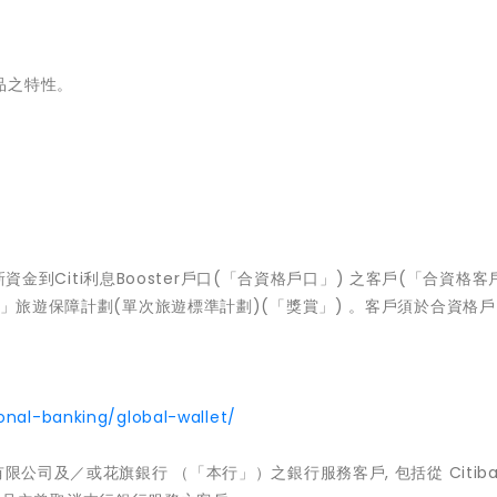
品之特性。
新資金到Citi利息Booster戶口(「合資格戶口」) 之客戶(「合資格客
悠」旅遊保障計劃(單次旅遊標準計劃)(「獎賞」) 。客戶須於合資格
onal-banking/global-wallet/
公司及／或花旗銀行 （「本行」）之銀行服務客戶, 包括從 Citiban