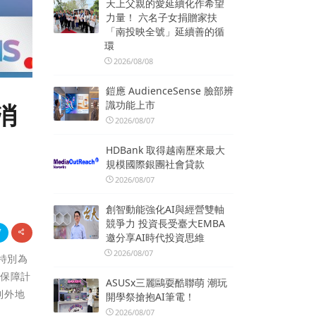
天上父親的愛延續化作希望
力量！ 六名子女捐贈家扶
「南投映全號」延續善的循
環
2026/08/08
鎧應 AudienceSense 臉部辨
識功能上市
消
2026/08/07
HDBank 取得越南歷來最大
規模國際銀團社會貸款
2026/08/07
創智動能強化AI與經營雙軸
競爭力 投資長受臺大EMBA
邀分享AI時代投資思維
2026/08/07
，特別為
遊保障計
ASUSx三麗鷗耍酷聯萌 潮玩
到外地
開學祭搶抱AI筆電！
2026/08/07