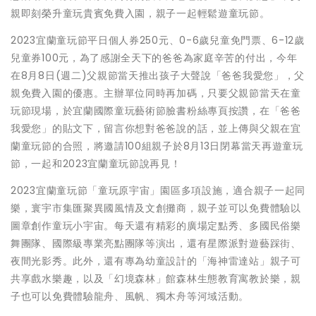
親即刻榮升童玩貴賓免費入園，親子一起輕鬆遊童玩節。
2023宜蘭童玩節平日個人券250元、0-6歲兒童免門票、6-12歲
兒童券100元，為了感謝全天下的爸爸為家庭辛苦的付出，今年
在8月8日(週二)父親節當天推出孩子大聲說「爸爸我愛您」，父
親免費入園的優惠。主辦單位同時再加碼，只要父親節當天在童
玩節現場，於宜蘭國際童玩藝術節臉書粉絲專頁按讚，在「爸爸
我愛您」的貼文下，留言你想對爸爸說的話，並上傳與父親在宜
蘭童玩節的合照，將邀請100組親子於8月13日閉幕當天再遊童玩
節，一起和2023宜蘭童玩節說再見！
2023宜蘭童玩節「童玩原宇宙」園區多項設施，適合親子一起同
樂，寰宇市集匯聚異國風情及文創攤商，親子並可以免費體驗以
圖章創作童玩小宇宙。每天還有精彩的廣場定點秀、多國民俗樂
舞團隊、國際級專業亮點團隊等演出，還有星際派對遊藝踩街、
夜間光影秀。此外，還有專為幼童設計的「海神雷達站」親子可
共享戲水樂趣，以及「幻境森林」館森林生態教育寓教於樂，親
子也可以免費體驗龍舟、風帆、獨木舟等河域活動。