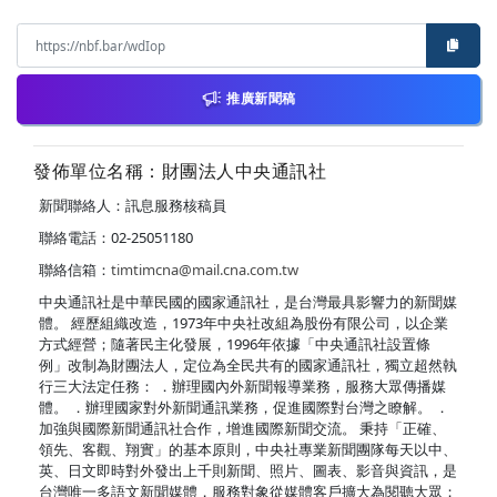
推廣新聞稿
發佈單位名稱：財團法人中央通訊社
新聞聯絡人：訊息服務核稿員
聯絡電話：02-25051180
聯絡信箱：
timtimcna@mail.cna.com.tw
中央通訊社是中華民國的國家通訊社，是台灣最具影響力的新聞媒
體。 經歷組織改造，1973年中央社改組為股份有限公司，以企業
方式經營；隨著民主化發展，1996年依據「中央通訊社設置條
例」改制為財團法人，定位為全民共有的國家通訊社，獨立超然執
行三大法定任務： ．辦理國內外新聞報導業務，服務大眾傳播媒
體。 ．辦理國家對外新聞通訊業務，促進國際對台灣之瞭解。 ．
加強與國際新聞通訊社合作，增進國際新聞交流。 秉持「正確、
領先、客觀、翔實」的基本原則，中央社專業新聞團隊每天以中、
英、日文即時對外發出上千則新聞、照片、圖表、影音與資訊，是
台灣唯一多語文新聞媒體，服務對象從媒體客戶擴大為閱聽大眾；