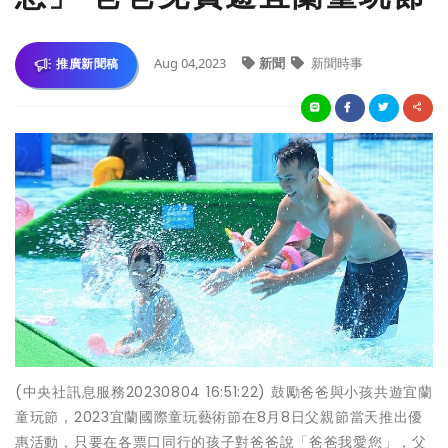
Aug 04,2023
新聞
新聞時事
推廣新聞稿
(中央社訊息服務20230804 16:51:22) 鼓勵爸爸與小孩共遊宜蘭
童玩節，2023宜蘭國際童玩藝術節在8月8日父親節當天推出優
惠活動，只要在各票口同行的孩子對爸爸說「爸爸我愛您」，父