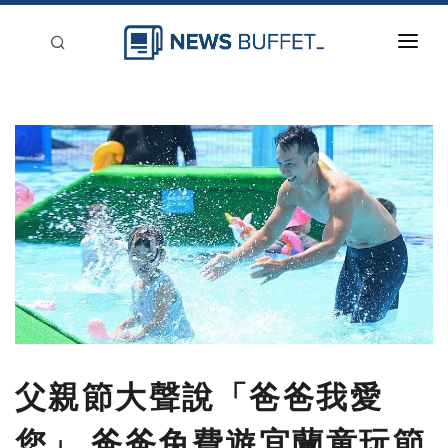
回到首頁
新聞稿分類
登入
刊登
父親節大聲說「爸爸我愛
您」 爸爸免費遊宜蘭童玩節