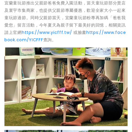
宜蘭童玩節推出父親節爸爸免費入園活動，當天童玩節部分賣店
及寰宇市集商家，也提供父親節專屬優惠，歡迎全家大小一起來
童玩節過節。同時父親節當天，宜蘭童玩節粉專再加碼「爸爸我
愛您」留言活動，今年夏天為親子留下最美好的回憶，相關資訊
請上官網
https://www.yicfff.tw/
或臉書
https://www.face
book.com/YICFFF
查詢。