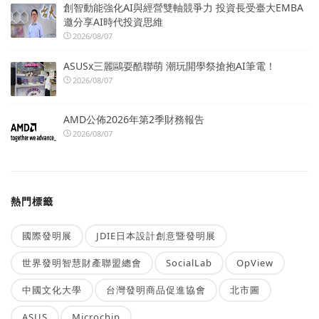
創智動能強化AI與經營雙軸競爭力 投資長受臺大EMBA
邀分享AI時代投資思維
2026/08/07
ASUSx三麗鷗耍酷聯萌 潮玩開學祭搶抱AI筆電！
2026/08/07
AMD公佈2026年第2季財務報告
2026/08/07
熱門標籤
國際發明展
JDIE日本設計創意暨發明展
世界發明智慧財產聯盟總會
SocialLab
OpView
中國文化大學
台灣發明商品促進協會
北市圖
ASUS
Microchip