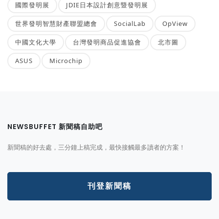
國際發明展
JDIE日本設計創意暨發明展
世界發明智慧財產聯盟總會
SocialLab
OpView
中國文化大學
台灣發明商品促進協會
北市圖
ASUS
Microchip
NEWSBUFFET 新聞稿自助吧
新聞稿的好去處，三分鐘上稿完成，最快接觸最多讀者的方案！
刊登新聞稿