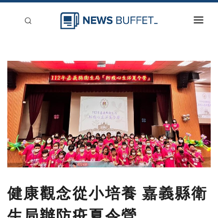
回到首頁
新聞稿分類
登入
刊登
健康觀念從小培養 嘉義縣衛
生局辦防疫夏令營