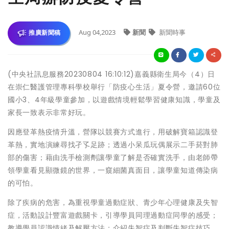
Aug 04,2023
新聞
新聞時事
推廣新聞稿
(中央社訊息服務20230804 16:10:12)嘉義縣衛生局今（4）日
在崇仁醫護管理專科學校舉行「防疫心生活」夏令營，邀請60位
國小3、4年級學童參加，以遊戲情境輕鬆學習健康知識，學童及
家長一致表示非常好玩。
因應登革熱疫情升溫，營隊以競賽方式進行，用破解寶箱認識登
革熱，實地演練尋找孑孓足跡；透過小呆瓜玩偶展示二手菸對肺
部的傷害；藉由洗手檢測劑讓學童了解是否確實洗手，由老師帶
領學童看見顯微鏡的世界，一窺細菌真面目，讓學童知道傳染病
的可怕。
除了疾病的危害，為重視學童過動症狀、青少年心理健康及失智
症，活動設計豐富遊戲關卡，引導學員同理過動症同學的感受；
教導學員認識情緒及解壓方法；介紹失智症及判斷失智症技巧，