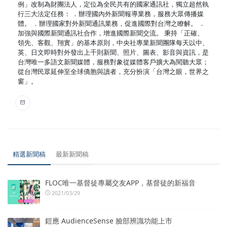
例」改制為財團法人，定位為全民共有的國家通訊社，獨立超然執
行三大法定任務： ．辦理國內外新聞報導業務，服務大眾傳播媒
體。 ．辦理國家對外新聞通訊業務，促進國際對台灣之瞭解。 ．
加強與國際新聞通訊社合作，增進國際新聞交流。 秉持「正確、
領先、客觀、翔實」的基本原則，中央社專業新聞團隊每天以中、
英、日文即時對外發出上千則新聞、照片、圖表、影音與資訊，是
台灣唯一多語文新聞媒體，服務對象從媒體客戶擴大為閱聽大眾；
從台灣民眾延伸至全球僑胞與讀者，充分扮演「台灣之眼，世界之
窗」。
精選新聞稿
最新新聞稿
FLOC唯一基督徒專屬交友APP，基督徒的新福音
2021/03/29
鎧應 AudienceSense 臉部辨識功能上市