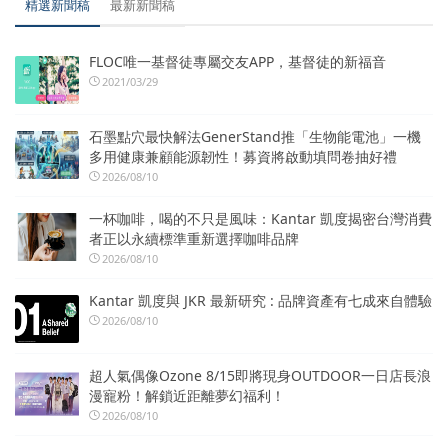
精選新聞稿
最新新聞稿
FLOC唯一基督徒專屬交友APP，基督徒的新福音
2021/03/29
石墨點穴最快解法GenerStand推「生物能電池」一機
多用健康兼顧能源韌性！募資將啟動填問卷抽好禮
2026/08/10
一杯咖啡，喝的不只是風味：Kantar 凱度揭密台灣消費
者正以永續標準重新選擇咖啡品牌
2026/08/10
Kantar 凱度與 JKR 最新研究 : 品牌資產有七成來自體驗
2026/08/10
超人氣偶像Ozone 8/15即將現身OUTDOOR一日店長浪
漫寵粉！解鎖近距離夢幻福利！
2026/08/10