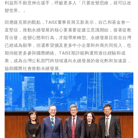
利益而不願意伸出援手，呼籲更多人「只要改變思維，就可以改
變世界。」
回應薩克斯的觀點，TAISE董事長簡又新表示，自己和基金會一
直堅信，推動永續發展的核心要素要從建立意識開始，接著從教
育出發，改變心態和行為，才能帶來轉型。永續發展目前在台灣
已經成為顯學，但還希望擴及更多中小企業和外商共同投入，也
期待能更多參與國際網絡。TAISE期許能夠運用過往經驗和成
果，成為台灣公私部門跨領域邁向永續發展的催化劑和加速器，
協助國際社會推動永續發展。