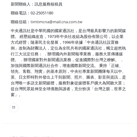
新聞聯絡人：訊息服務核稿員
聯絡電話：02-25051180
聯絡信箱：
timtimcna@mail.cna.com.tw
中央通訊社是中華民國的國家通訊社，是台灣最具影響力的新聞媒
體。 經歷組織改造，1973年中央社改組為股份有限公司，以企業
方式經營；隨著民主化發展，1996年依據「中央通訊社設置條
例」改制為財團法人，定位為全民共有的國家通訊社，獨立超然執
行三大法定任務： ．辦理國內外新聞報導業務，服務大眾傳播媒
體。 ．辦理國家對外新聞通訊業務，促進國際對台灣之瞭解。 ．
加強與國際新聞通訊社合作，增進國際新聞交流。 秉持「正確、
領先、客觀、翔實」的基本原則，中央社專業新聞團隊每天以中、
英、日文即時對外發出上千則新聞、照片、圖表、影音與資訊，是
台灣唯一多語文新聞媒體，服務對象從媒體客戶擴大為閱聽大眾；
從台灣民眾延伸至全球僑胞與讀者，充分扮演「台灣之眼，世界之
窗」。