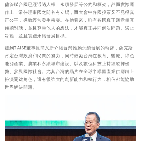
儘管聯合國已經通過人權、永續發展等公約和框架，然而實際運
作上，常任理事國之間各有立場，而大會中各國投票又不見得真
正公平，導致經常發生衝突。在他看來，唯有各國真正願意相互
傾聽對話，並且尊重他人的想法，才能真正共同解決問題、遏止
災難，並且實踐永續發展目標。
聽到TAISE董事長簡又新介紹台灣推動永續發展的軌跡，薩克斯
肯定台灣政府和民間的努力，同時鼓勵台灣在教育、醫療、綠色
能源產業、農業和永續城市建設、以及數位科技上持續發揮優
勢、參與國際社會。尤其台灣的晶片在全球半導體產業供應鏈上
扮演關鍵角色，還有很強大的創新能力和執行力，相信都能協助
世界解決問題。