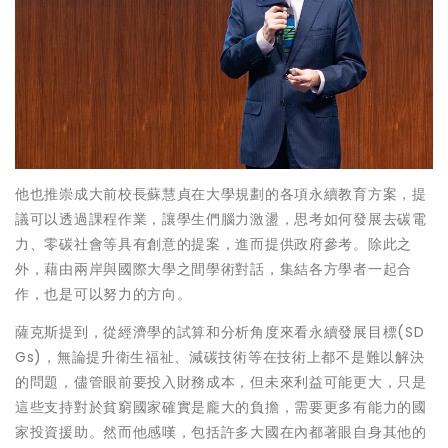
他也推崇成大前校長蘇慧貞在大學規劃的各項永續教育方案，提
議可以透過課程作業，讓學生們腦力激盪，思考如何發展去碳電
力、零碳社會等具有創意的提案，進而提供政府參考。除此之
外，藉由兩岸與國際大學之間學術對話，集結各方學者一起合
作，也是可以努力的方向。
薩克斯提到，從經濟學的試算和分析角度來看永續發展目標(SD
Gs)，無論提升衛生福祉、減碳技術等在技術上都不是難以解決
的問題，儘管眼前要投入財務成本，但未來利益可能更大，只是
這些支持對於貧窮國家確實是龐大的負擔，需要更多有能力的國
家投資援助。然而他感嘆，包括許多大國在內都著眼自身其他的