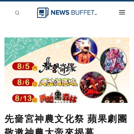
回到首頁
新聞稿分類
登入
刊登
先嗇宮神農文化祭 蘋果劇團
敬邀神農大帝來揭幕