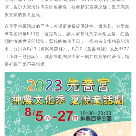
演，告訴大家海洋保育的重要性，觀看精彩表演之餘，還充滿寓
教於樂的教育意義。
在享受精采演出的同時，每場還免費提供冰棒、爆米花、造型氣
球等各限量500份，發完為止。讓大家都能共享天倫之樂。在熱
鬧的海底世界開場後，緊接的每個周日，一樣都有安排精彩的演
出，分別為8/13《勇闖黑森林》、8/20《童書奇緣》以及8/27
《小獅王歷險記》。讓蘋果劇團與大家一同共度歡樂的暑假，精
采好戲千萬不要錯過。