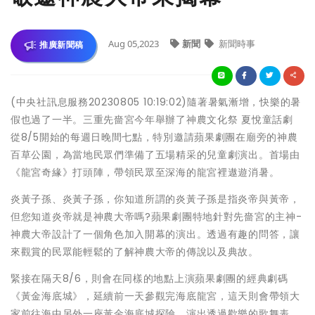
Aug 05,2023
新聞
新聞時事
推廣新聞稿
(中央社訊息服務20230805 10:19:02)隨著暑氣漸增，快樂的暑
假也過了一半。三重先嗇宮今年舉辦了神農文化祭 夏悅童話劇
從8/5開始的每週日晚間七點，特別邀請蘋果劇團在廟旁的神農
百草公園，為當地民眾們準備了五場精采的兒童劇演出。首場由
《龍宮奇緣》打頭陣，帶領民眾至深海的龍宮裡遨遊消暑。
炎黃子孫、炎黃子孫，你知道所謂的炎黃子孫是指炎帝與黃帝，
但您知道炎帝就是神農大帝嗎?蘋果劇團特地針對先嗇宮的主神-
神農大帝設計了一個角色加入開幕的演出。透過有趣的問答，讓
來觀賞的民眾能輕鬆的了解神農大帝的傳說以及典故。
緊接在隔天8/6，則會在同樣的地點上演蘋果劇團的經典劇碼
《黃金海底城》，延續前一天參觀完海底龍宮，這天則會帶領大
家前往海中另外一座黃金海底城探險。演出透過歡樂的歌舞表