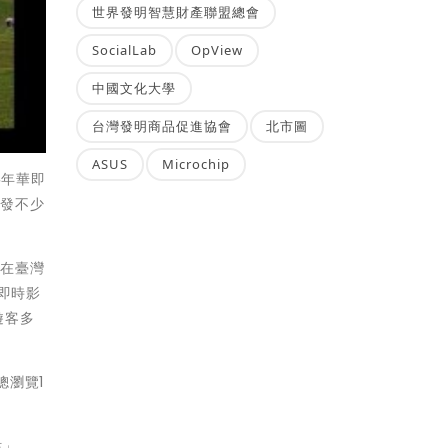
世界發明智慧財產聯盟總會
SocialLab
OpView
中國文化大學
台灣發明商品促進協會
北市圖
ASUS
Microchip
嘉年華即
引發不少
此在臺灣
支即時影
遊客多
總瀏覽1
站」、