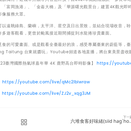
、「富岡漁港」、「金崙大橋」及「華源曙光觀景台」建置4K觀光即
影像服務大眾。
可以遠眺綠島、蘭嶼，太平洋、星空及日出景致，並結合現場收音，
許多遊客觀看，更曾於颱風接近期間捕捉到水龍捲珍貴畫面。
覓食的可愛畫面、或是觀看全臺最好的浪，感受專屬臺東的蔚藍等，
 Taitung 台東就醬玩」Youtube頻道各地直播，將台東美景盡收
23臺灣國際熱氣球嘉年華 4K 鹿野高台即時影像】
https://youtub
】
https://youtube.com/live/qMc2lbIwraw
】
https://youtube.com/live/ZJ2v_xqg3JM
下一
六堆食客好味緒(siid hagˋho..