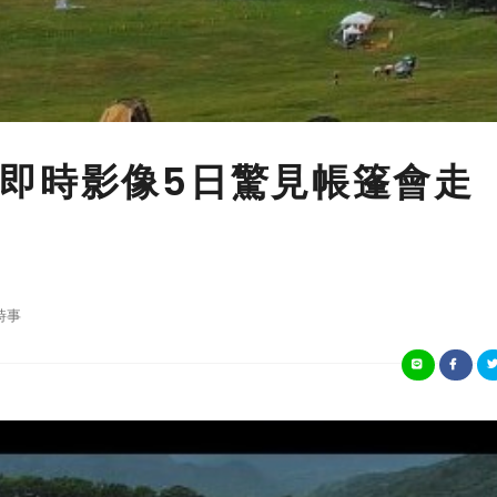
即時影像5日驚見帳篷會走
時事