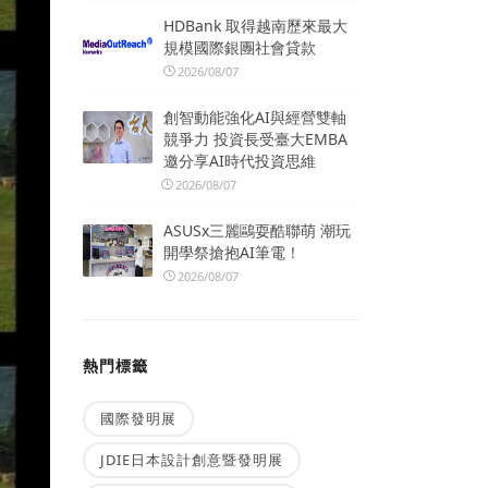
HDBank 取得越南歷來最大
規模國際銀團社會貸款
2026/08/07
創智動能強化AI與經營雙軸
競爭力 投資長受臺大EMBA
邀分享AI時代投資思維
2026/08/07
ASUSx三麗鷗耍酷聯萌 潮玩
開學祭搶抱AI筆電！
2026/08/07
熱門標籤
國際發明展
JDIE日本設計創意暨發明展