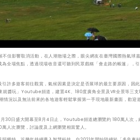
受天候不佳影響取消活動，在人潮散場之際，眼尖網友在臺灣國際熱氣球
成為全場焦點，透過現場收音還可聽到民眾戲稱「會走路的帳篷」，
吸引許多遊客前往觀賞，氣候因素是決定是否展球的最主要原因，因
 台東就醬玩」Youtube頻道，建置4K、180度廣角全景及VR全景等三
人潮情況以及無法前來的各地遊客輕鬆掌握第一手現地最新畫面，歡迎
0日盛大開幕至8月4日止，Youtube頻道總瀏覽約 180萬人次，
0萬人次瀏覽，討論度及上網瀏覽相當驚人。
韻獨特，近幾年持續導入智慧科技，自2021年開始陸續於「多良車