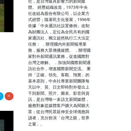
社，是台灣最具影響力的新聞媒
體。 經歷組織改造，1973年中央
社改組為股份有限公司，以企業方
式經營；隨著民主化發展，1996年
依據「中央通訊社設置條例」改制
為財團法人，定位為全民共有的國
家通訊社，獨立超然執行三大法定
任務： ．辦理國內外新聞報導業
務，服務大眾傳播媒體。 ．辦理國
家對外新聞通訊業務，促進國際對
台灣之瞭解。 ．加強與國際新聞通
訊社合作，增進國際新聞交流。 秉
持「正確、領先、客觀、翔實」的
基本原則，中央社專業新聞團隊每
天以中、英、日文即時對外發出上
千則新聞、照片、圖表、影音與資
訊，是台灣唯一多語文新聞媒體，
服務對象從媒體客戶擴大為閱聽大
眾；從台灣民眾延伸至全球僑胞與
讀者，充分扮演「台灣之眼，世界
之窗」。