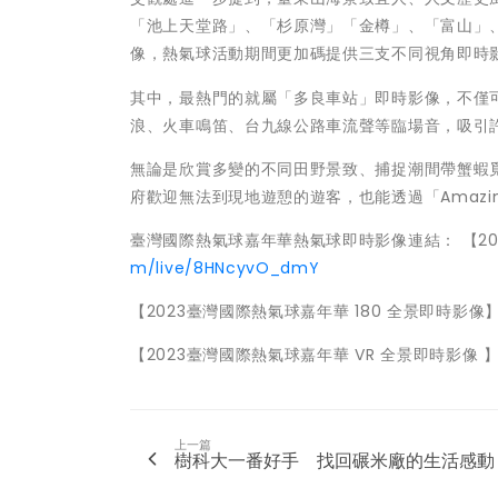
「池上天堂路」、「杉原灣」「金樽」、「富山」
像，熱氣球活動期間更加碼提供三支不同視角即時
其中，最熱門的就屬「多良車站」即時影像，不僅
浪、火車鳴笛、台九線公路車流聲等臨場音，吸引
無論是欣賞多變的不同田野景致、捕捉潮間帶蟹蝦
府歡迎無法到現地遊憩的遊客，也能透過「Amazing
臺灣國際熱氣球嘉年華熱氣球即時影像連結： 【20
m/live/8HNcyvO_dmY
【2023臺灣國際熱氣球嘉年華 180 全景即時影像
【2023臺灣國際熱氣球嘉年華 VR 全景即時影像 
上一篇
樹科大一番好手 找回碾米廠的生活感動