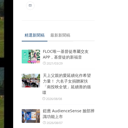
精選新聞稿
最新新聞稿
FLOC唯一基督徒專屬交友
APP，基督徒的新福音
2021/03/29
天上父親的愛延續化作希望
力量！ 六名子女捐贈家扶
「南投映全號」延續善的循
環
2026/08/08
鎧應 AudienceSense 臉部辨
識功能上市
2026/08/07