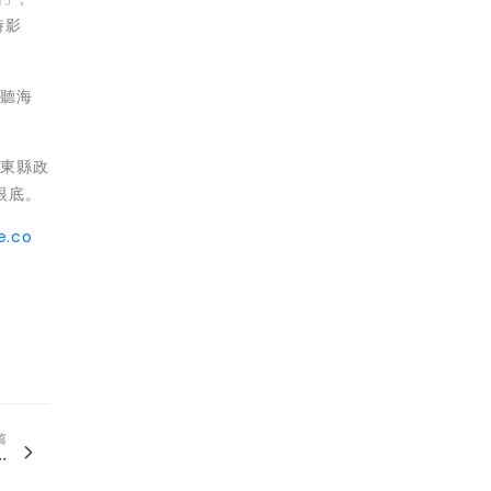
時影
聆聽海
臺東縣政
眼底。
e.co
篇
.