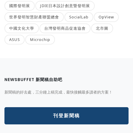
國際發明展
JDIE日本設計創意暨發明展
世界發明智慧財產聯盟總會
SocialLab
OpView
中國文化大學
台灣發明商品促進協會
北市圖
ASUS
Microchip
NEWSBUFFET 新聞稿自助吧
新聞稿的好去處，三分鐘上稿完成，最快接觸最多讀者的方案！
刊登新聞稿