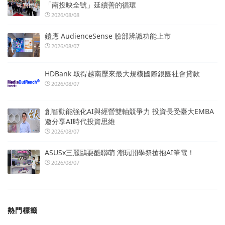
「南投映全號」延續善的循環
2026/08/08
鎧應 AudienceSense 臉部辨識功能上市
2026/08/07
HDBank 取得越南歷來最大規模國際銀團社會貸款
2026/08/07
創智動能強化AI與經營雙軸競爭力 投資長受臺大EMBA
邀分享AI時代投資思維
2026/08/07
ASUSx三麗鷗耍酷聯萌 潮玩開學祭搶抱AI筆電！
2026/08/07
熱門標籤