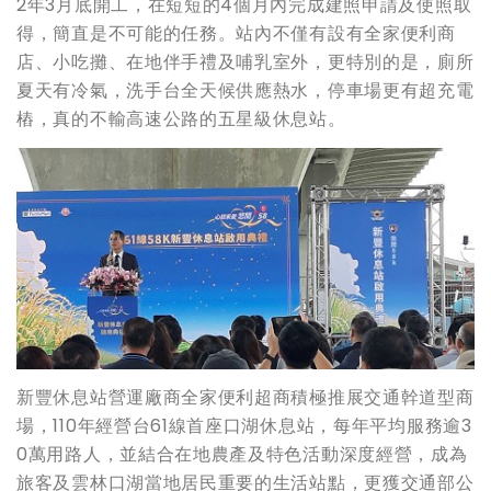
2年3月底開工，在短短的4個月內完成建照申請及使照取
得，簡直是不可能的任務。站內不僅有設有全家便利商
店、小吃攤、在地伴手禮及哺乳室外，更特別的是，廁所
夏天有冷氣，洗手台全天候供應熱水，停車場更有超充電
樁，真的不輸高速公路的五星級休息站。
新豐休息站營運廠商全家便利超商積極推展交通幹道型商
場，110年經營台61線首座口湖休息站，每年平均服務逾3
0萬用路人，並結合在地農產及特色活動深度經營，成為
旅客及雲林口湖當地居民重要的生活站點，更獲交通部公