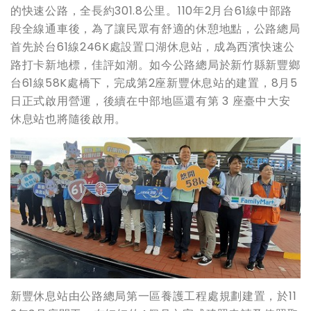
的快速公路，全長約301.8公里。110年2月台61線中部路
段全線通車後，為了讓民眾有舒適的休憩地點，公路總局
首先於台61線246K處設置口湖休息站，成為西濱快速公
路打卡新地標，佳評如潮。如今公路總局於新竹縣新豐鄉
台61線58K處橋下，完成第2座新豐休息站的建置，8月5
日正式啟用營運，後續在中部地區還有第 3 座臺中大安
休息站也將隨後啟用。
新豐休息站由公路總局第一區養護工程處規劃建置，於11