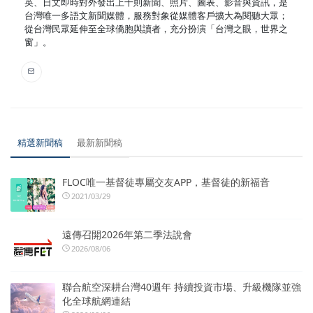
英、日文即時對外發出上千則新聞、照片、圖表、影音與資訊，是
台灣唯一多語文新聞媒體，服務對象從媒體客戶擴大為閱聽大眾；
從台灣民眾延伸至全球僑胞與讀者，充分扮演「台灣之眼，世界之
窗」。
精選新聞稿
最新新聞稿
FLOC唯一基督徒專屬交友APP，基督徒的新福音
2021/03/29
遠傳召開2026年第二季法說會
2026/08/06
聯合航空深耕台灣40週年 持續投資市場、升級機隊並強
化全球航網連結