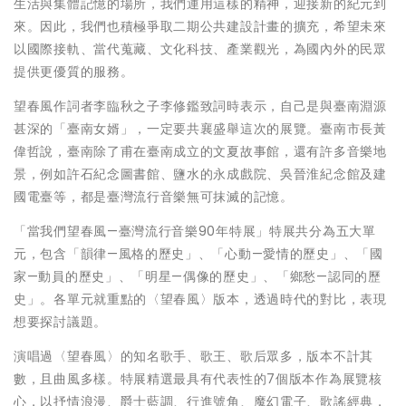
生活與集體記憶的場所，我們運用這樣的精神，迎接新的紀元到
來。因此，我們也積極爭取二期公共建設計畫的擴充，希望未來
以國際接軌、當代蒐藏、文化科技、產業觀光，為國內外的民眾
提供更優質的服務。
望春風作詞者李臨秋之子李修鑑致詞時表示，自己是與臺南淵源
甚深的「臺南女婿」，一定要共襄盛舉這次的展覽。臺南市長黃
偉哲說，臺南除了甫在臺南成立的文夏故事館，還有許多音樂地
景，例如許石紀念圖書館、鹽水的永成戲院、吳晉淮紀念館及建
國電臺等，都是臺灣流行音樂無可抹滅的記憶。
「當我們望春風—臺灣流行音樂90年特展」特展共分為五大單
元，包含「韻律—風格的歷史」、「心動—愛情的歷史」、「國
家—動員的歷史」、「明星—偶像的歷史」、「鄉愁—認同的歷
史」。各單元就重點的〈望春風〉版本，透過時代的對比，表現
想要探討議題。
演唱過〈望春風〉的知名歌手、歌王、歌后眾多，版本不計其
數，且曲風多樣。特展精選最具有代表性的7個版本作為展覽核
心，以抒情浪漫、爵士藍調、行進號角、魔幻電子、歌謠經典，