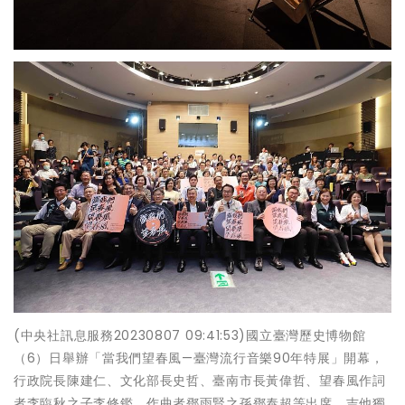
(中央社訊息服務20230807 09:41:53)國立臺灣歷史博物館
（6）日舉辦「當我們望春風—臺灣流行音樂90年特展」開幕，
行政院長陳建仁、文化部長史哲、臺南市長黃偉哲、望春風作詞
者李臨秋之子李修鑑、作曲者鄧雨賢之孫鄧泰超等出席，吉他獨