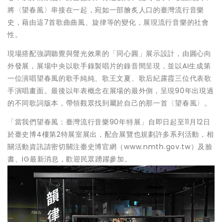
將〈望春風〉串接在一起，宛如一部膾炙人口的臺灣流行音樂
史，藉由這7首歌曲曲風、旋律等的變化，展現流行音樂的社會
性。
現場搭配強調聽覺與聲光效果的「同心圓」展示設計，由圓心向
外發展，展場中央以歌手錄製唱片的錄音間呈現，並以AI生成第
一位演唱望春風的歌手純純、歌王文夏、歌后紀露霞三位代表歌
手演唱畫面。最後以年表概念在展場的最外側，呈現90年出現過
的不同歌詞版本，帶領觀眾找到屬於自己的那一首〈望春風〉。
「當我們望春風：臺灣流行音樂90年特展」自即日起至11月12日
於臺史博4樓第2特展室展出，配合展覽也規劃許多系列活動，相
關活動資訊請密切關注臺史博官網（www.nmth.gov.tw）及臉
書、IG最新消息，歡迎民眾踴躍參加。