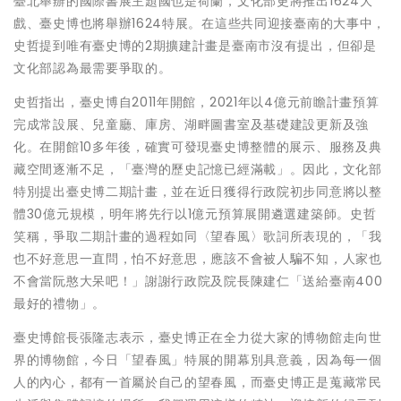
臺北舉辦的國際書展主題國也是荷蘭，文化部更將推出1624大
戲、臺史博也將舉辦1624特展。在這些共同迎接臺南的大事中，
史哲提到唯有臺史博的2期擴建計畫是臺南市沒有提出，但卻是
文化部認為最需要爭取的。
史哲指出，臺史博自2011年開館，2021年以4億元前瞻計畫預算
完成常設展、兒童廳、庫房、湖畔圖書室及基礎建設更新及強
化。在開館10多年後，確實可發現臺史博整體的展示、服務及典
藏空間逐漸不足，「臺灣的歷史記憶已經滿載」。因此，文化部
特別提出臺史博二期計畫，並在近日獲得行政院初步同意將以整
體30億元規模，明年將先行以1億元預算展開遴選建築師。史哲
笑稱，爭取二期計畫的過程如同〈望春風〉歌詞所表現的，「我
也不好意思一直問，怕不好意思，應該不會被人騙不知，人家也
不會當阮憨大呆吧！」謝謝行政院及院長陳建仁「送給臺南400
最好的禮物」。
臺史博館長張隆志表示，臺史博正在全力從大家的博物館走向世
界的博物館，今日「望春風」特展的開幕別具意義，因為每一個
人的內心，都有一首屬於自己的望春風，而臺史博正是蒐藏常民