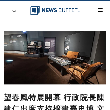
回到首頁
新聞稿分類
登入
刊登
望春風特展開幕 行政院長陳
建仁出席支持擴建臺史博 文