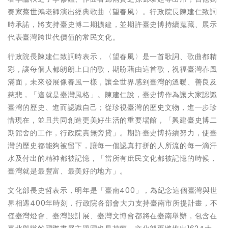
奏家蔡世鴻老師演出經典歌曲〈望春風〉。行政院長陳建仁致詞
時承諾，將支持臺史博二期擴建，並期許臺史博持續蒐藏、展示
代表臺灣跨世代價值的常民文化。
行政院長陳建仁致詞時表示，〈望春風〉是一首歌詞、歌曲都精
彩，讓每個人都朗朗上口的歌，期盼藉由這首歌，祝福臺灣春風
滿面，未來發展像春風一樣，讓全世界感到臺灣的溫暖、善良及
慈悲，「這就是臺灣風格」。陳建仁說，臺史博作為讓大家認識
臺灣的歷史、進而認識自己；從珍視臺灣的歷史文物，進一步珍
惜現在，並且共同創造更美好生活的重要場館，「興建臺史博二
期館舍的工作，行政院責無旁貸」。期許臺史博持續努力，使臺
灣的歷史都能夠被留下，讓每一個認真打拼的人所流的每一滴汗
水及付出的精神都被記憶，「當所有庶民文化都被記憶的時候，
臺灣就是最豐富、最美好的地方」。
文化部長史哲表示，明年是「臺南400」，為紀念這個臺灣與世
界相遇400年時刻，行政院各部會大力支持臺南市所提計畫，不
僅臺灣燈會、臺灣設計展、臺灣文博會都將在臺南舉辦，包含在