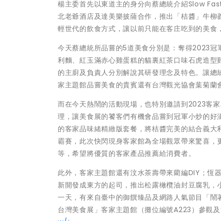
楊主委首先以東道主的身分向蔡總統介紹Slow F
北老爺酒店及達美樂披薩合作，推出「桔醬」牛柳
輕世代的飲食方式，讓以前只能在客庄吃到的美食
今天蔡總統所品嘗的5道美食分別是：奪得2023
利麵、紅玉滿赤心雞蛋糕的貓裏紅茶口味石虎造型
的主廚及負責人分別解說其研發理念及特色。讓總
家主題館品嘗美食的貴賓還有台灣觀光協會葉菊蘭
而在今天熱鬧的活動現場，也特別邀請到2023客
理，讓美食展的饕客們有機會品嘗到冠軍小炒的好滋味；
的客家品味緒精緻版套餐，將桔醬完美的結合義大
霸賽，此次快閃現身客家館為全場觀眾帶來驚喜，更
等，希望將優質的客家產品推薦給消費者。
此外，客家主題館還有汶水茶壽帶來藺編DIY；恆
新開發成東方的起司，推出松露橄欖油封豆腐乳，
一天，有來自臺中的御饌臻品及網路人氣節目「鬧著
台灣美食展」客家主題館（攤位編號A223）參觀