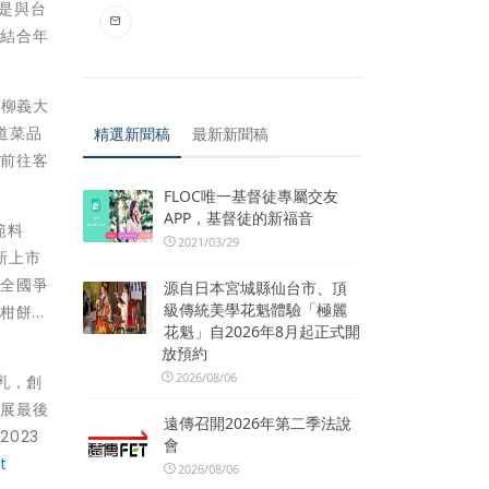
像是與台
」結合年
牛柳義大
道菜品
精選新聞稿
最新新聞稿
同前往客
FLOC唯一基督徒專屬交友
APP，基督徒的新福音
範料
2021/03/29
新上市
炒全國爭
源自日本宮城縣仙台市、頂
級傳統美學花魁體驗「極麗
...
花魁」自2026年8月起正式開
放預約
2026/08/06
乳，創
食展最後
遠傳召開2026年第二季法說
023
會
t
2026/08/06