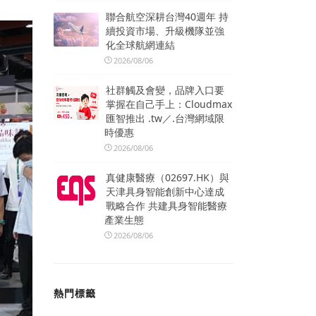
聯合航空深耕台灣40週年 持
續投資市場、升級機隊並強
化全球航網連結
2026/08/06
社群觸及會變，品牌入口要
掌握在自己手上：Cloudmax
匯智推出 .tw／.台灣網域限
時優惠
2026/08/06
真健康醫療（02697.HK）與
天津具身智能創新中心達成
戰略合作 共建具身智能醫療
產業生態
2026/08/06
熱門標籤