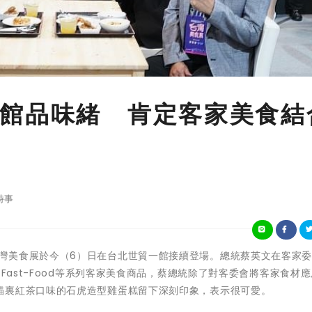
館品味緒 肯定客家美食結
時事
2023年台灣美食展於今（6）日在台北世貿一館接續登場。總統蔡英文在客家
 Fast-Food等系列客家美食商品，蔡總統除了對客委會將客家食材
貓裏紅茶口味的石虎造型雞蛋糕留下深刻印象，表示很可愛。