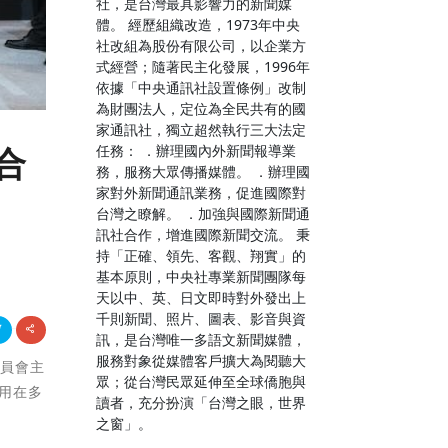
社，是台灣最具影響力的新聞媒
體。 經歷組織改造，1973年中央
社改組為股份有限公司，以企業方
式經營；隨著民主化發展，1996年
依據「中央通訊社設置條例」改制
為財團法人，定位為全民共有的國
家通訊社，獨立超然執行三大法定
任務： ．辦理國內外新聞報導業
合
務，服務大眾傳播媒體。 ．辦理國
家對外新聞通訊業務，促進國際對
台灣之瞭解。 ．加強與國際新聞通
訊社合作，增進國際新聞交流。 秉
持「正確、領先、客觀、翔實」的
基本原則，中央社專業新聞團隊每
天以中、英、日文即時對外發出上
千則新聞、照片、圖表、影音與資
訊，是台灣唯一多語文新聞媒體，
服務對象從媒體客戶擴大為閱聽大
委員會主
眾；從台灣民眾延伸至全球僑胞與
應用在多
讀者，充分扮演「台灣之眼，世界
之窗」。