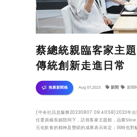
蔡總統親臨客家主題
傳統創新走進日常
Aug 07,2023
新聞
新聞
推廣新聞稿
(中央社訊息服務20230807 09:40:58)
任委員楊長鎮陪同下，訪視客家主題館，品嘗Slow
元化飲食的精神及豐碩的成果表示肯定；同時也對