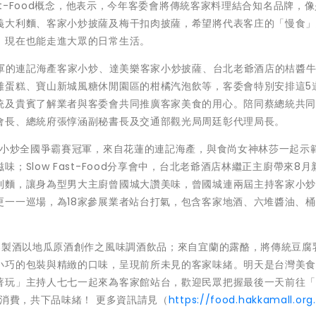
ast-Food概念，他表示，今年客委會將傳統客家料理結合知名品牌，
義大利麵、客家小炒披薩及梅干扣肉披薩，希望將代表客庄的「慢食
，現在也能走進大眾的日常生活。
冠軍的連記海產客家小炒、達美樂客家小炒披薩、台北老爺酒店的桔醬
雞蛋糕、寶山新城風糖休閒園區的柑橘汽泡飲等，客委會特別安排這5
統及貴賓了解業者與客委會共同推廣客家美食的用心。陪同蔡總統共
會長、總統府張惇涵副秘書長及交通部觀光局周廷彰代理局長。
家小炒全國爭霸賽冠軍，來自花蓮的連記海產，與食尚女神林莎一起示
Slow Fast-Food分享會中，台北老爺酒店林繼正主廚帶來8月
利麵，讓身為型男大主廚曾國城大讚美味，曾國城連兩屆主持客家小
一一巡場，為18家參展業者站台打氣，包含客家地酒、六堆醬油、桶柑餅
器製酒以地瓜原酒創作之風味調酒飲品；來自宜蘭的露酪，將傳統豆腐
小巧的包裝與精緻的口味，呈現前所未見的客家味緒。明天是台灣美
玩」主持人七七一起來為客家館站台，歡迎民眾把握最後一天前往「2
及消費，共下品味緒！ 更多資訊請見（
https://food.hakkamall.org.