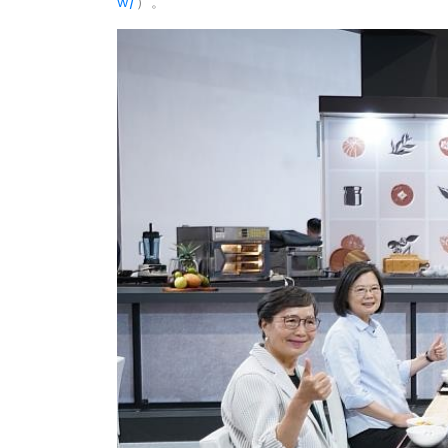
w/
）。