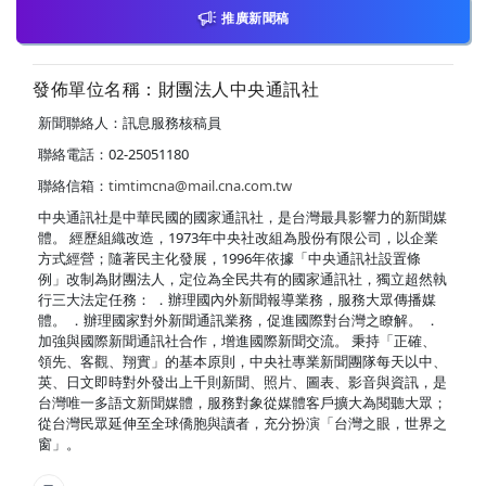
推廣新聞稿
發佈單位名稱：財團法人中央通訊社
新聞聯絡人：訊息服務核稿員
聯絡電話：02-25051180
聯絡信箱：
timtimcna@mail.cna.com.tw
中央通訊社是中華民國的國家通訊社，是台灣最具影響力的新聞媒
體。 經歷組織改造，1973年中央社改組為股份有限公司，以企業
方式經營；隨著民主化發展，1996年依據「中央通訊社設置條
例」改制為財團法人，定位為全民共有的國家通訊社，獨立超然執
行三大法定任務： ．辦理國內外新聞報導業務，服務大眾傳播媒
體。 ．辦理國家對外新聞通訊業務，促進國際對台灣之瞭解。 ．
加強與國際新聞通訊社合作，增進國際新聞交流。 秉持「正確、
領先、客觀、翔實」的基本原則，中央社專業新聞團隊每天以中、
英、日文即時對外發出上千則新聞、照片、圖表、影音與資訊，是
台灣唯一多語文新聞媒體，服務對象從媒體客戶擴大為閱聽大眾；
從台灣民眾延伸至全球僑胞與讀者，充分扮演「台灣之眼，世界之
窗」。