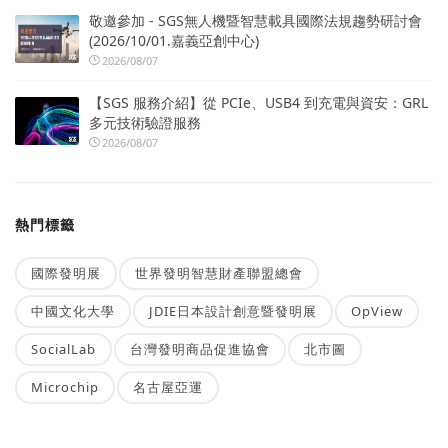
敬邀參加 - SGS無人機暨智慧載具國際法規趨勢研討會
(2026/10/01.嘉義亞創中心)
2026/08/07
【SGS 服務介紹】從 PCIe、USB4 到充電與資安：GRL
多元技術驗證服務
2026/08/07
熱門標籤
國際發明展
世界發明智慧財產聯盟總會
中國文化大學
JDIE日本設計創意暨發明展
OpView
SocialLab
台灣發明商品促進協會
北市圖
Microchip
名古屋亞運