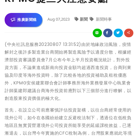
Aug 07,2023
新聞
新聞時事
推廣新聞稿
(中央社訊息服務20230807 13:31:52)由於地緣政治風險，疫情
解封之後許多製造業台商開始將製造風險予以適度分散，根據經
濟部投資審議委員會7月公布今年上半月投資概況統計，對外投
資方面，不論東進或新南向投資金額均超過西進投資，台商到東
協及印度等海外投資時，除了比較各地的投資補助及租稅優惠
外，KPMG安侯建業聯合會計師事務所海外業務發展中心執業會
計師葉建郎建議台商海外投資前應對以下三個部分進行瞭解，以
創造股東投資價值的極大化。
首先，在設立公司前應審慎評估投資架構，以往台商經常使用的
境外公司，如今在各國紛紛建立反避稅法制下，透過位在低稅負
地區且無實質營運境外公司投資所能享受的延緩課稅效益，已逐
漸退去，以台灣今年實施的CFC稅制為例，台灣股東應就此等境