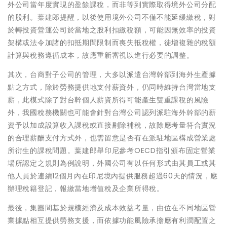
外公司當年度實現的盈餘課稅，而非等到實際取得境外公司分配
的股利。葉建郎提醒，以後使用境外公司不僅不能延緩繳稅，對
於轉投資營運公司於當地之股利扣繳稅額，可能因無效率的投資
架構或法令加諸的扣抵期間限制而喪失抵稅權，徒增複雜的稅額
計算與稅務遵循成本，故應重新審視以進行必要的調整。
其次，台商對子公司的管理，大多以派遣台灣幹部到海外生產據
點之方式，除於勞務提供地支付薪資外，仍同時維持台灣當地支
薪，此模式除了對台幹個人薪資所得可能產生雙重課稅的風險
外，我國稅務機關也可能會針對台灣公司認列派駐海外幹部的薪
資予以加成設算收入課稅或直接剔除補稅，故除應考量符合實況
的合理薪酬支付方式外，也需留意是否有在派駐地區構成營業處
所衍生的課稅問題。葉建郎舉印尼參考OECD指引頒布固定營業
場所認定之規則為例說明，外國公司有以任何形式由其員工或其
他人員於連續12個月內在印尼境內提供服務超過60天的情況，應
辦理稅籍登記，報繳當地增值稅及企業所得稅。
最後，集團間基於規模經濟及成本效益考量，由位在不同地區營
業據點相互提供勞務支援，而依據功能風險承擔應有利潤配置之