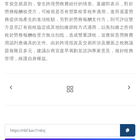
常規交易原則，發生跨境勞務費給付的情形。葉建郎表示，對於
勞務報酬收受方，可檢視是否有營業稅零稅率適用，進而退還勞
務提供地產生的進項稅額，另對於勞務報酬支付方，則可評估雙
方是否訂有租稅協定或其他扣繳節稅方式適用，以免扣繳之所得
稅於勞務報酬收受方無法扣抵，造成雙重課稅，並應留意勞務費
用認列應備具的文件。由於跨境投資及交易所涉及層面之稅務議
題複雜且多元，建議台商宜盡早籌劃並諮詢專家意見，做好稅務
管理，維護自身權益。