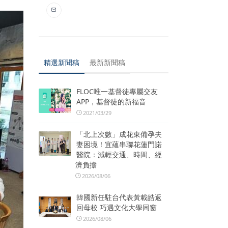
精選新聞稿
最新新聞稿
FLOC唯一基督徒專屬交友
APP，基督徒的新福音
2021/03/29
「北上次數」成花東備孕夫
妻困境！宜蘊串聯花蓮門諾
醫院：減輕交通、時間、經
濟負擔
2026/08/06
韓國新任駐台代表黃載皓返
回母校 巧遇文化大學同窗
2026/08/06