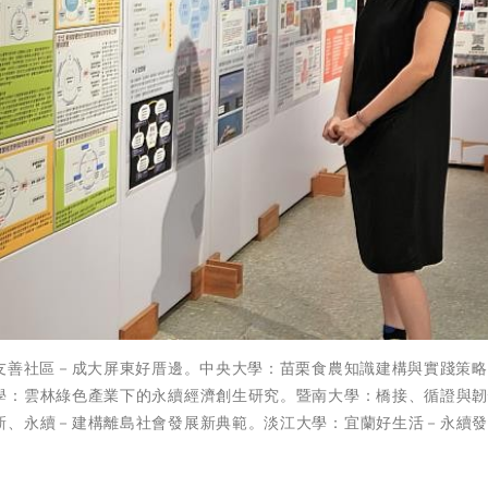
智友善社區－成大屏東好厝邊。中央大學：苗栗食農知識建構與實踐策
學：雲林綠色產業下的永續經濟創生研究。暨南大學：橋接、循證與
新、永續－建構離島社會發展新典範。淡江大學：宜蘭好生活－永續