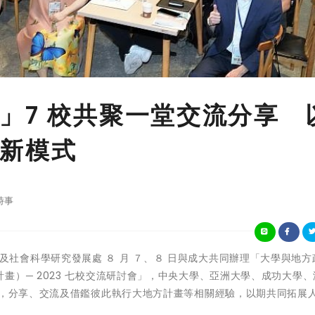
」7 校共聚一堂交流分享 
新模式
時事
科會人文及社會科學研究發展處 ８ 月 ７、８ 日與成大共同辦理「大學與地
畫）─ 2023 七校交流研討會」，中央大學、亞洲大學、成功大學、
堂，分享、交流及借鑑彼此執行大地方計畫等相關經驗，以期共同拓展