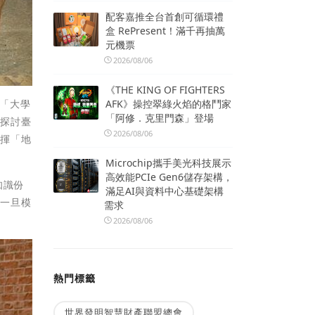
配客嘉推全台首創可循環禮
盒 RePresent！滿千再抽萬
元機票
2026/08/06
《THE KING OF FIGHTERS
AFK》操控翠綠火焰的格鬥家
理「大學
「阿修．克里門森」登場
，探討臺
2026/08/06
發揮「地
Microchip攜手美光科技展示
高效能PCIe Gen6儲存架構，
知識份
滿足AI與資料中心基礎架構
。一旦模
需求
2026/08/06
熱門標籤
世界發明智慧財產聯盟總會