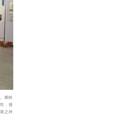
略。臺師
韌性，後
發展之跨