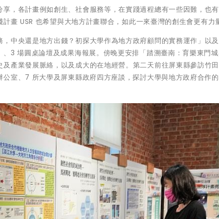
分享，各計畫例如創生、社會服務等，在實踐過程總有一些因難，也
踐計畫 USR 也希望與大地方計畫聯合，如此一來臺灣的創生會更有力
務，中央還是地方出錢？初探大學作為地方政府顧問的實務運作」以
」、3 場圓桌論壇及成果海報展。傍晚更安排「踏溯臺南：育樂東門城
史及產業發展脈絡，以及成大的在地經營。第二天前往屏東縣參訪竹
辦公室、7 所大學及屏東縣政府四方座談，探討大學與地方政府合作