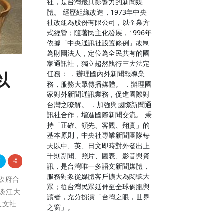
社，是台灣最具影響力的新聞媒
體。 經歷組織改造，1973年中央
社改組為股份有限公司，以企業方
式經營；隨著民主化發展，1996年
依據「中央通訊社設置條例」改制
為財團法人，定位為全民共有的國
家通訊社，獨立超然執行三大法定
任務： ．辦理國內外新聞報導業
以
務，服務大眾傳播媒體。 ．辦理國
家對外新聞通訊業務，促進國際對
台灣之瞭解。 ．加強與國際新聞通
訊社合作，增進國際新聞交流。 秉
持「正確、領先、客觀、翔實」的
基本原則，中央社專業新聞團隊每
天以中、英、日文即時對外發出上
千則新聞、照片、圖表、影音與資
訊，是台灣唯一多語文新聞媒體，
服務對象從媒體客戶擴大為閱聽大
方政府合
眾；從台灣民眾延伸至全球僑胞與
淡江大
讀者，充分扮演「台灣之眼，世界
人文社
之窗」。