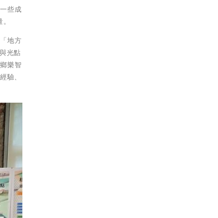
有一些成
量。
及「地方
與光點
田鄉樂智
的經驗、