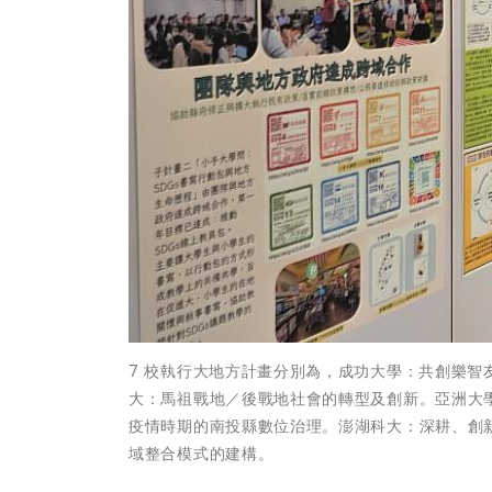
7 校執行大地方計畫分別為，成功大學：共創樂
大：馬祖戰地／後戰地社會的轉型及創新。亞洲大
疫情時期的南投縣數位治理。澎湖科大：深耕、創
域整合模式的建構。