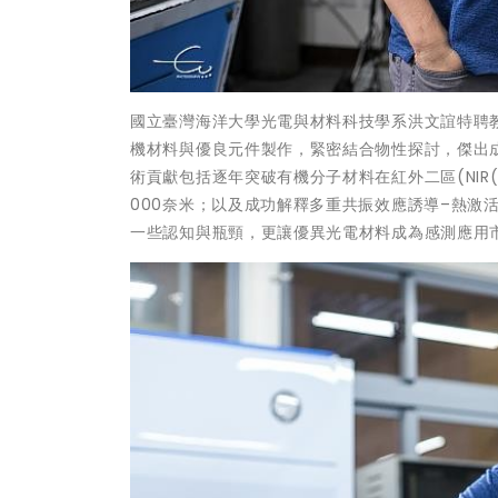
國立臺灣海洋大學光電與材料科技學系洪文誼特聘
機材料與優良元件製作，緊密結合物性探討，傑出成果連續
術貢獻包括逐年突破有機分子材料在紅外二區(NIR(
000奈米；以及成功解釋多重共振效應誘導–熱激
一些認知與瓶頸，更讓優異光電材料成為感測應用