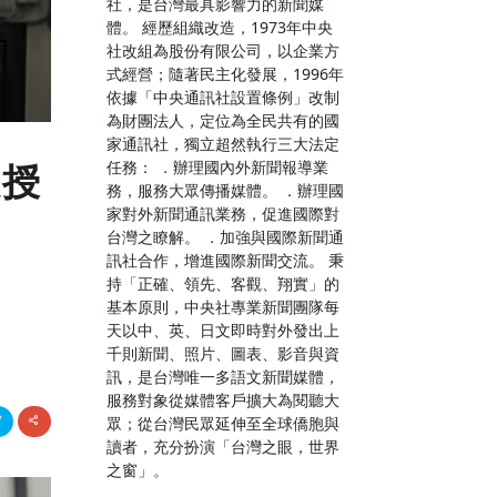
社，是台灣最具影響力的新聞媒
體。 經歷組織改造，1973年中央
社改組為股份有限公司，以企業方
式經營；隨著民主化發展，1996年
依據「中央通訊社設置條例」改制
為財團法人，定位為全民共有的國
家通訊社，獨立超然執行三大法定
任務： ．辦理國內外新聞報導業
教授
務，服務大眾傳播媒體。 ．辦理國
家對外新聞通訊業務，促進國際對
台灣之瞭解。 ．加強與國際新聞通
訊社合作，增進國際新聞交流。 秉
持「正確、領先、客觀、翔實」的
基本原則，中央社專業新聞團隊每
天以中、英、日文即時對外發出上
千則新聞、照片、圖表、影音與資
訊，是台灣唯一多語文新聞媒體，
服務對象從媒體客戶擴大為閱聽大
眾；從台灣民眾延伸至全球僑胞與
讀者，充分扮演「台灣之眼，世界
之窗」。