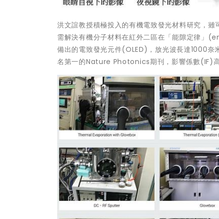
洪文誼教授積極投入的有機電致發光材料研究，雖
需解決有機分子材料在紅外二區在「能隙定律」(ene
備出的電致發光元件(OLED)，放光波長達100
名第一的Nature Photonics期刊，影響係數(