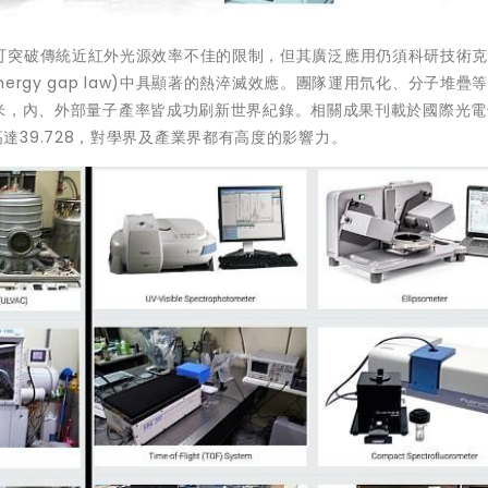
可突破傳統近紅外光源效率不佳的限制，但其廣泛應用仍須科研技術
rgy gap law)中具顯著的熱淬滅效應。團隊運用氘化、分子堆疊
0奈米，內、外部量子產率皆成功刷新世界紀錄。相關成果刊載於國際光
IF)高達39.728，對學界及產業界都有高度的影響力。