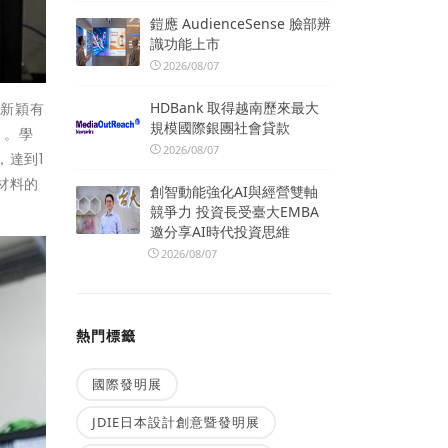
鎧應 AudienceSense 臉部辨
識功能上市
2026/08/07
HDBank 取得越南歷來最大
用新穎有
規模國際銀團社會貸款
」。學
2026/08/07
，達到1
材料的
創智動能強化AI與經營雙軸
競爭力 投資長受臺大EMBA
邀分享AI時代投資思維
2026/08/07
熱門標籤
國際發明展
JDIE日本設計創意暨發明展