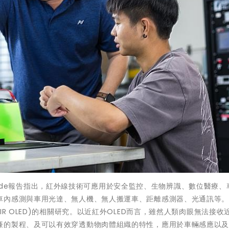
Dinside報告指出，紅外線技術可應用於安全監控、生物辨識、數位醫療
車內感測與車用光達、無人機、無人搬運車、距離感測器、光通訊等
R OLED)的相關研究。以近紅外OLED而言，雖然人類肉眼無法接收
廉的製程、及可以有效穿透動物肉體組織的特性，應用於車輛感應以