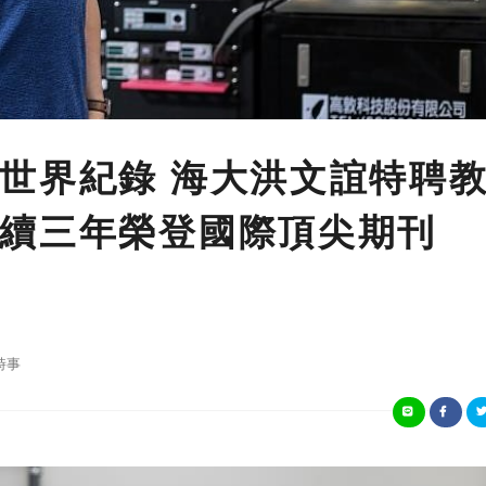
世界紀錄 海大洪文誼特聘
續三年榮登國際頂尖期刊
s
時事