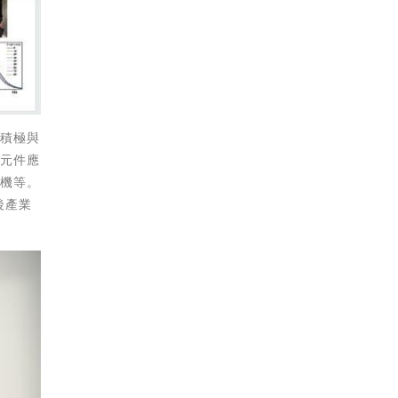
。積極與
與元件應
鍍機等。
後產業