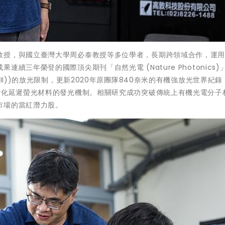
教授，與國立臺灣大學周必泰教授等多位學者，長期跨領域合作，運
三年榮登的國際頂尖期刊「自然光電 (Nature Photonics)
II))的放光限制，更新2020年原團隊840奈米的有機強放光世界紀錄
活化延遲螢光材料的發光機制。相關研究成功突破傳統上有機光電分子
市場的當紅潛力股。