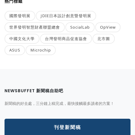
熱門標籤
國際發明展
JDIE日本設計創意暨發明展
世界發明智慧財產聯盟總會
SocialLab
OpView
中國文化大學
台灣發明商品促進協會
北市圖
ASUS
Microchip
NEWSBUFFET 新聞稿自助吧
新聞稿的好去處，三分鐘上稿完成，最快接觸最多讀者的方案！
刊登新聞稿