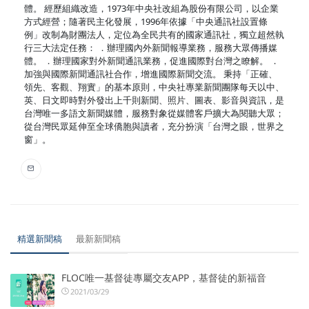
體。 經歷組織改造，1973年中央社改組為股份有限公司，以企業
方式經營；隨著民主化發展，1996年依據「中央通訊社設置條
例」改制為財團法人，定位為全民共有的國家通訊社，獨立超然執
行三大法定任務： ．辦理國內外新聞報導業務，服務大眾傳播媒
體。 ．辦理國家對外新聞通訊業務，促進國際對台灣之瞭解。 ．
加強與國際新聞通訊社合作，增進國際新聞交流。 秉持「正確、
領先、客觀、翔實」的基本原則，中央社專業新聞團隊每天以中、
英、日文即時對外發出上千則新聞、照片、圖表、影音與資訊，是
台灣唯一多語文新聞媒體，服務對象從媒體客戶擴大為閱聽大眾；
從台灣民眾延伸至全球僑胞與讀者，充分扮演「台灣之眼，世界之
窗」。
精選新聞稿
最新新聞稿
FLOC唯一基督徒專屬交友APP，基督徒的新福音
2021/03/29