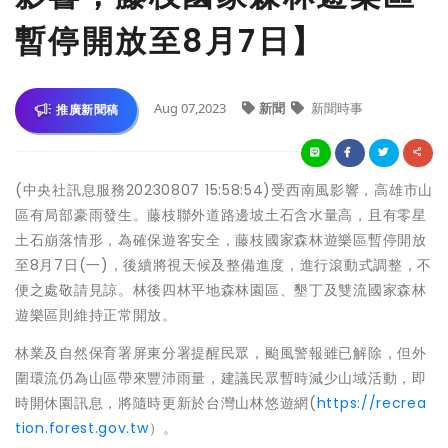
暫停開放至8月7日】
Aug 07,2023
新聞
新聞時事
推廣新聞稿
(中央社訊息服務20230807 15:58:54)受西南風影響，高雄市山
區有局部豪雨發生。藤枝聯外道路邊坡土石含水量高，且有零星
土石崩落情形，為確保遊客安全，藤枝國家森林遊樂區暫停開放
至8月7日(一)，後續將視天候及整備進度，進行滾動式調整，不
便之處敬請見諒。林後四林平地森林園區、墾丁及雙流國家森林
遊樂區則維持正常開放。
林業及自然保育署屏東分署提醒民眾，颱風警報雖已解除，但外
圍環流仍為山區帶來豐沛雨量，建議民眾暫時減少山域活動，即
時開休園訊息，將隨時更新於台灣山林悠遊網(
https://recrea
tion.forest.gov.tw
）。