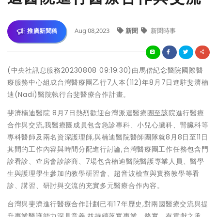
Aug 08,2023
新聞
新聞時事
推廣新聞稿
(中央社訊息服務20230808 09:19:30)由馬偕紀念醫院國際醫
療服務中心組成台灣醫療團乙行7人本(112)年8月7日進駐斐濟楠
迪(Nadi)醫院執行台斐醫療合作計畫。
斐濟楠迪醫院 8月7日熱烈歡迎台灣派遣醫療團至該院進行醫療
合作與交流,我醫療團成員包含急診專科、小兒心臟科、腎臟科等
專科醫師及兩名資深護理師,與楠迪醫院醫師團隊就8月8日至11日
其間的工作內容與時間分配進行討論,台灣醫療團工作任務包含門
診看診、查房會診諮商、7場包含楠迪醫院醫護專業人員、醫學
生與護理學生參加的教學研習會、超音波檢查與實務教學等看
診、講習、研討與交流的充實多元醫療合作內容。
台灣與斐濟進行醫療合作計劃已有17年歷史,對兩國醫療交流與提
升專業醫護能力深具意義,並持續落實專業、務實、有貢獻之承