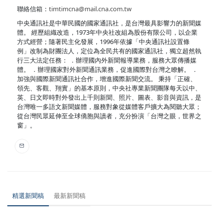
聯絡信箱：
timtimcna@mail.cna.com.tw
中央通訊社是中華民國的國家通訊社，是台灣最具影響力的新聞媒
體。 經歷組織改造，1973年中央社改組為股份有限公司，以企業
方式經營；隨著民主化發展，1996年依據「中央通訊社設置條
例」改制為財團法人，定位為全民共有的國家通訊社，獨立超然執
行三大法定任務： ．辦理國內外新聞報導業務，服務大眾傳播媒
體。 ．辦理國家對外新聞通訊業務，促進國際對台灣之瞭解。 ．
加強與國際新聞通訊社合作，增進國際新聞交流。 秉持「正確、
領先、客觀、翔實」的基本原則，中央社專業新聞團隊每天以中、
英、日文即時對外發出上千則新聞、照片、圖表、影音與資訊，是
台灣唯一多語文新聞媒體，服務對象從媒體客戶擴大為閱聽大眾；
從台灣民眾延伸至全球僑胞與讀者，充分扮演「台灣之眼，世界之
窗」。
精選新聞稿
最新新聞稿