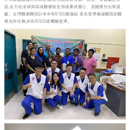
諾,全力在全球與區域醫療衛生領域秉持愛心、及關懷付出與貢
獻。台灣醫療團預計本年8月11日圓滿結 束在斐濟楠迪醫院的醫
療合作任務,於8月12日搭機離斐濟。