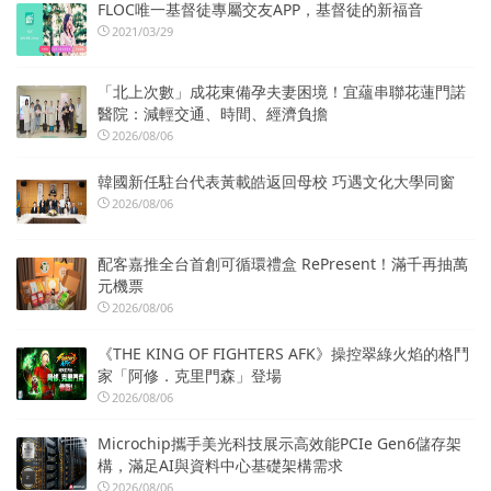
FLOC唯一基督徒專屬交友APP，基督徒的新福音
2021/03/29
「北上次數」成花東備孕夫妻困境！宜蘊串聯花蓮門諾
醫院：減輕交通、時間、經濟負擔
2026/08/06
韓國新任駐台代表黃載皓返回母校 巧遇文化大學同窗
2026/08/06
配客嘉推全台首創可循環禮盒 RePresent！滿千再抽萬
元機票
2026/08/06
《THE KING OF FIGHTERS AFK》操控翠綠火焰的格鬥
家「阿修．克里門森」登場
2026/08/06
Microchip攜手美光科技展示高效能PCIe Gen6儲存架
構，滿足AI與資料中心基礎架構需求
2026/08/06