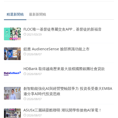
精選新聞稿
最新新聞稿
FLOC唯一基督徒專屬交友APP，基督徒的新福音
2021/03/29
鎧應 AudienceSense 臉部辨識功能上市
2026/08/07
HDBank 取得越南歷來最大規模國際銀團社會貸款
2026/08/07
創智動能強化AI與經營雙軸競爭力 投資長受臺大EMBA
邀分享AI時代投資思維
2026/08/07
ASUSx三麗鷗耍酷聯萌 潮玩開學祭搶抱AI筆電！
2026/08/07