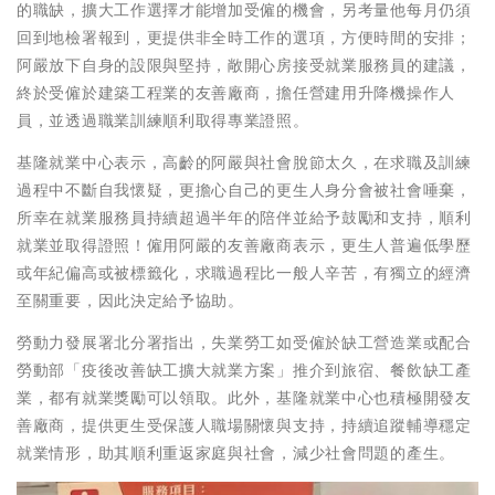
的職缺，擴大工作選擇才能增加受僱的機會，另考量他每月仍須
回到地檢署報到，更提供非全時工作的選項，方便時間的安排；
阿嚴放下自身的設限與堅持，敞開心房接受就業服務員的建議，
終於受僱於建築工程業的友善廠商，擔任營建用升降機操作人
員，並透過職業訓練順利取得專業證照。
基隆就業中心表示，高齡的阿嚴與社會脫節太久，在求職及訓練
過程中不斷自我懷疑，更擔心自己的更生人身分會被社會唾棄，
所幸在就業服務員持續超過半年的陪伴並給予鼓勵和支持，順利
就業並取得證照！僱用阿嚴的友善廠商表示，更生人普遍低學歷
或年紀偏高或被標籤化，求職過程比一般人辛苦，有獨立的經濟
至關重要，因此決定給予協助。
勞動力發展署北分署指出，失業勞工如受僱於缺工營造業或配合
勞動部「疫後改善缺工擴大就業方案」推介到旅宿、餐飲缺工產
業，都有就業獎勵可以領取。此外，基隆就業中心也積極開發友
善廠商，提供更生受保護人職場關懷與支持，持續追蹤輔導穩定
就業情形，助其順利重返家庭與社會，減少社會問題的產生。