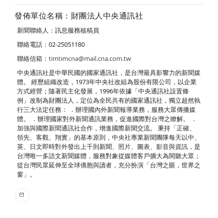
發佈單位名稱：財團法人中央通訊社
新聞聯絡人：訊息服務核稿員
聯絡電話：02-25051180
聯絡信箱：
timtimcna@mail.cna.com.tw
中央通訊社是中華民國的國家通訊社，是台灣最具影響力的新聞媒
體。 經歷組織改造，1973年中央社改組為股份有限公司，以企業
方式經營；隨著民主化發展，1996年依據「中央通訊社設置條
例」改制為財團法人，定位為全民共有的國家通訊社，獨立超然執
行三大法定任務： ．辦理國內外新聞報導業務，服務大眾傳播媒
體。 ．辦理國家對外新聞通訊業務，促進國際對台灣之瞭解。 ．
加強與國際新聞通訊社合作，增進國際新聞交流。 秉持「正確、
領先、客觀、翔實」的基本原則，中央社專業新聞團隊每天以中、
英、日文即時對外發出上千則新聞、照片、圖表、影音與資訊，是
台灣唯一多語文新聞媒體，服務對象從媒體客戶擴大為閱聽大眾；
從台灣民眾延伸至全球僑胞與讀者，充分扮演「台灣之眼，世界之
窗」。