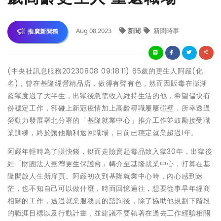
Aug 08,2023
新聞
新聞時事
推廣新聞稿
(中央社訊息服務20230808 09:18:11) 65歲的更生人阿嚴(化
名)，曾在基隆經營精品店，做得有聲有色，然而因販毒在澎湖
監獄度過了大半生，出獄後急需收入維持生活的他，希望儘快有
份穩定工作，卻碰上新冠疫情加上高齡尋職屢屢碰壁，所幸透過
勞動力發展署北分署的「基隆就業中心」推介工作並鼓勵接受職
業訓練，終於讓他順利返回職場，目前已穩定就業超過1年。
阿嚴年輕時為了賺快錢，鋌而走險賣起毒品致入獄30年，出獄後
經「財團法人臺灣更生保護會」轉介至基隆就業中心，打算在基
隆開啟人生新扉頁。阿嚴初次到基隆就業中心時，內心感到迷
茫，也不知自己可以做什麼，時而回憶過往，想要從事早年經商
相關的工作，透過就業服務員的諮詢後，除了協助他規劃下階段
的職涯目標以及行動計畫，並建議不要執著在過去工作經驗相關