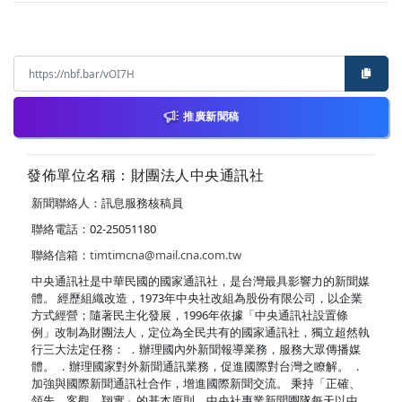
推廣新聞稿
發佈單位名稱：財團法人中央通訊社
新聞聯絡人：訊息服務核稿員
聯絡電話：02-25051180
聯絡信箱：
timtimcna@mail.cna.com.tw
中央通訊社是中華民國的國家通訊社，是台灣最具影響力的新聞媒
體。 經歷組織改造，1973年中央社改組為股份有限公司，以企業
方式經營；隨著民主化發展，1996年依據「中央通訊社設置條
例」改制為財團法人，定位為全民共有的國家通訊社，獨立超然執
行三大法定任務： ．辦理國內外新聞報導業務，服務大眾傳播媒
體。 ．辦理國家對外新聞通訊業務，促進國際對台灣之瞭解。 ．
加強與國際新聞通訊社合作，增進國際新聞交流。 秉持「正確、
領先、客觀、翔實」的基本原則，中央社專業新聞團隊每天以中、