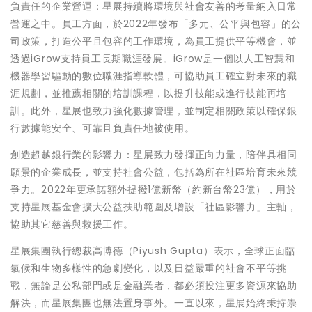
負責任的企業營運：星展持續將環境與社會友善的考量納入日常
營運之中。員工方面，於2022年發布「多元、公平與包容」的公
司政策，打造公平且包容的工作環境，為員工提供平等機會，並
透過iGrow支持員工長期職涯發展。iGrow是一個以人工智慧和
機器學習驅動的數位職涯指導軟體，可協助員工確立對未來的職
涯規劃，並推薦相關的培訓課程，以提升技能或進行技能再培
訓。此外，星展也致力強化數據管理，並制定相關政策以確保銀
行數據能安全、可靠且負責任地被使用。
創造超越銀行業的影響力：星展致力發揮正向力量，陪伴具相同
願景的企業成長，並支持社會公益，包括為所在社區培育未來競
爭力。2022年更承諾額外提撥1億新幣（約新台幣23億），用於
支持星展基金會擴大公益扶助範圍及增設「社區影響力」主軸，
協助其它慈善與救援工作。
星展集團執行總裁高博德（Piyush Gupta）表示，全球正面臨
氣候和生物多樣性的急劇變化，以及日益嚴重的社會不平等挑
戰，無論是公私部門或是金融業者，都必須投注更多資源來協助
解決，而星展集團也無法置身事外。一直以來，星展始終秉持崇