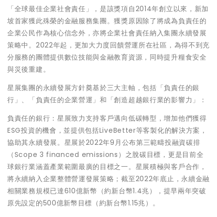
「全球最佳企業社會責任」，是該獎項自2014年創立以來，新加
坡首家獲此殊榮的金融服務集團。獲獎原因除了將成為負責任的
企業公民作為核心信念外，亦將企業社會責任納入集團永續發展
策略中。2022年起，更加大力度回饋營運所在社區，為得不到充
分服務的團體提供數位技能與金融教育資源，同時提升糧食安全
與災後重建。
星展集團的永續發展方針奠基於三大主軸，包括「負責任的銀
行」、「負責任的企業營運」和「創造超越銀行業的影響力」：
負責任的銀行：星展致力支持客戶邁向低碳轉型，增加他們獲得
ESG投資的機會，並提供包括LiveBetter等客製化的解決方案，
協助其永續發展。星展於2022年9月公布第三範疇投融資碳排
（Scope 3 financed emissions）之脫碳目標，更是目前全
球銀行業涵蓋產業範圍最廣的目標之一。星展積極與客戶合作，
將永續納入企業整體營運發展策略；截至2022年底止，永續金融
相關業務規模已達610億新幣（約新台幣1.4兆），提早兩年突破
原先設定的500億新幣目標（約新台幣1.15兆）。