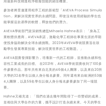
用最新科技精進程序模擬技能的絕佳機會。
參加者將受邀運用程序工程的新範型「AVEVA Process Simula
tion」來解決現實世界的永續問題。即使沒有使用經驗的學生也
能掌握這款易學的軟體，釋放他們的潛力。
AVEVA學術部門資深銷售總監Mihaela Hahne表示：「身為工
業軟體供應商，AVEVA承諾，激勵化學工程師在事業生涯的早期
便投身協助解決全球永續挑戰。2023年AVEVA學術競賽旨在鼓
勵學生發展專業技能，解決現實世界的工程難題。」
AVEVA競賽發揮影響力，培養新一代的工程師，並推動永續和包
容性工業成長的目標。 在2021年，AVEVA學術競賽收到了100多
件參賽作品。那年共有來自北美的46個4人團隊，以及來自20所
大學的32名學生以個人身分報名參賽。同年還有來自歐洲的53個
4人團隊，以及59名學生以個人身分報名參賽參加了同一場競
賽。
Hahne又補充道：「我們在過去幾年間取得了一些豐碩的成果，
並相信與大學合作的力量，攜手設計打造永續未來。今天的學生