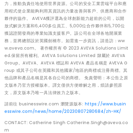
力，推動負責任地使用世界資源。公司的安全工業雲端平台和應
用程式使企業能夠利用其資訊的力量改善與客戶、供應商和合作
夥伴的協作。 AVEVA獲評選為全球創新能力超前的公司，以開
放式解決方案和6,400多位員工、5,000位合作夥伴和5,700位
獲認證開發商的專業知識支援客戶。該公司在全球各地開展業
務，並將總部設於英國劍橋市。如需進一步資訊，請造訪：ww
w.aveva.com。 著作權所有 © 2023 AVEVA Solutions Limit
ed.保留所有權利。AVEVA Solutions Limited 隸屬於 AVEVA
Group。AVEVA、AVEVA 標誌和 AVEVA 產品名稱是 AVEVA G
roup 或其子公司在英國和其他國家/地區的商標或注冊商標。其
他品牌和產品名稱是其各自公司的商標。 免責聲明：本公告之原
文版本乃官方授權版本。譯文僅供方便瞭解之用，煩請參照原
文，原文版本乃唯一具法律效力之版本。
請前往 businesswire.com 瀏覽源版本:
https://www.busin
esswire.com/news/home/20230807280684/zh-HK/
CONTACT: Catherine Singh Catherine.Singh@aveva.co
m