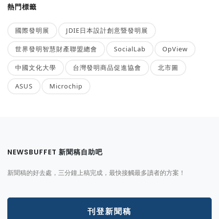
熱門標籤
國際發明展
JDIE日本設計創意暨發明展
世界發明智慧財產聯盟總會
SocialLab
OpView
中國文化大學
台灣發明商品促進協會
北市圖
ASUS
Microchip
NEWSBUFFET 新聞稿自助吧
新聞稿的好去處，三分鐘上稿完成，最快接觸最多讀者的方案！
刊登新聞稿