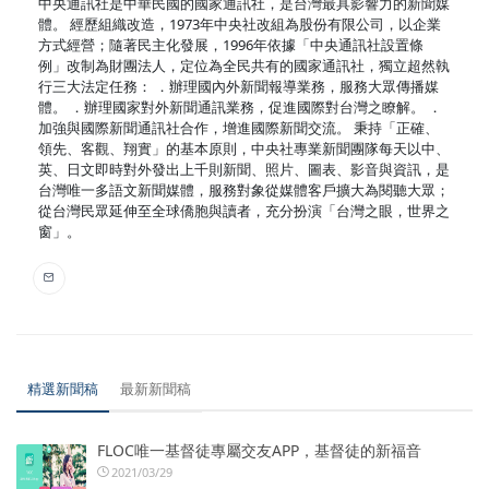
中央通訊社是中華民國的國家通訊社，是台灣最具影響力的新聞媒
體。 經歷組織改造，1973年中央社改組為股份有限公司，以企業
方式經營；隨著民主化發展，1996年依據「中央通訊社設置條
例」改制為財團法人，定位為全民共有的國家通訊社，獨立超然執
行三大法定任務： ．辦理國內外新聞報導業務，服務大眾傳播媒
體。 ．辦理國家對外新聞通訊業務，促進國際對台灣之瞭解。 ．
加強與國際新聞通訊社合作，增進國際新聞交流。 秉持「正確、
領先、客觀、翔實」的基本原則，中央社專業新聞團隊每天以中、
英、日文即時對外發出上千則新聞、照片、圖表、影音與資訊，是
台灣唯一多語文新聞媒體，服務對象從媒體客戶擴大為閱聽大眾；
從台灣民眾延伸至全球僑胞與讀者，充分扮演「台灣之眼，世界之
窗」。
精選新聞稿
最新新聞稿
FLOC唯一基督徒專屬交友APP，基督徒的新福音
2021/03/29