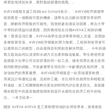
將塑造地球的未來，應對氣候變遷的挑戰。」
AVEVA模擬支援工程師Lea Scharli表示：「AVEVA程序模擬學
術競賽是一個難能可貴的機會，讓學生設法解決現實世界的問
題，瞭解程序模擬的可能性。我曾經參加過這項競賽，將在大學
中學到的理論付諸實踐，因而獲得現在任職AVEVA工程師的機
會！透過這項計畫，AVEVA為學生提供專業和個人支援，並開放
多種發展管道。AVEVA程序模擬的潛力無窮。工程師和使用者可
以應用自己的模型，自由發揮並利用創意解決問題。」 今年的挑
戰主題為如何以清潔和永續方式生產和輸送氫氣。學生將使用某
規模最大化學公司目前部署的同一款工具。擁有與潛在雇主使用
相同軟體的經驗，可使參賽學生領先同一年齡層的其他同儕，並
加強他們的專業履歷。 AVEVA程序模擬是一款雲端運算軟體，
用來設計和優化設備、流程和工廠。非比尋常的易用性和輕鬆資
料連線，使工程團隊能夠在更短的時間內評估更多想法。直接建
構於模型中的溫室氣體指標有助提升永續性在程序工程中的地
位。 —本文結束—
關於 AVEVA AVEVA 是工業軟體領域的全球領導者，激發創造