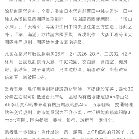
除新東陽營造外，全案亦委由日本營造顧問田中純夫監造，田中
純夫為璞園建築團隊長期顧問，「璞園建築團隊總部」、「璞山
水澗」、「天地昕」等案都由田中純夫擔任第三方監造，除此之
外，「築。滿滿」亦聘請六國景觀、近境制作、大彥工程等頂尖
團隊共同規劃，團隊媲美北市豪宅等級。
此案在格局坪數規劃兩房26坪、2+1房26~28坪、三房32~42坪
格局，公設規劃接待大廳、中庭花園、交誼廳、會議室、健身
房、桌球室、親子遊戲區、兒童遊戲區、瑜珈教室、廚藝教室、
信箱區、曬被區...等。
業者表示：塭仔圳重劃區建設題材豐沛、基礎建設完善，最快30
分鐘左右就可以抵達台北車站，區域內有機場捷運線A5泰山站、
A6泰山貴和站未來還有機捷增設站點A5a、五泰輕軌、交通轉運
站等交通規劃，房市能量潛力不容小覷，生活機能仰賴幸福路J
mart商圈，區內餐廳、藥妝、銀行、診所等一應俱全。
業者進一步指出：為什麼說「築。滿滿」是CP值高的好案子，此