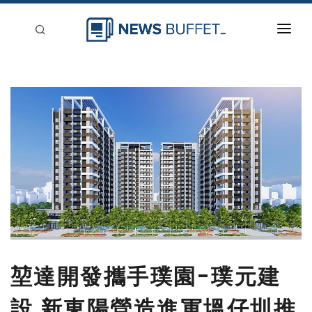
回到首頁
新聞稿分類
登入
刊登
堃達開發攜手璞園-璞元建
設 新東陽營造進軍塭仔圳推