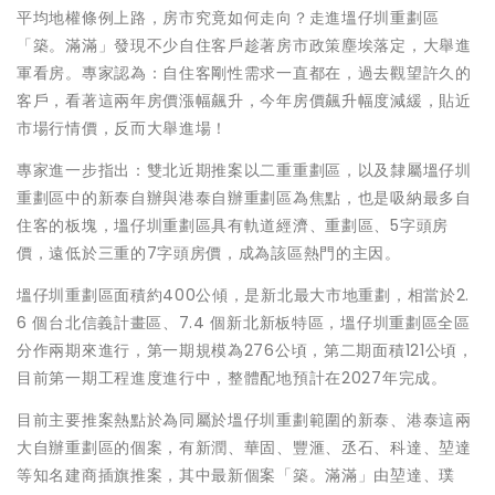
平均地權條例上路，房市究竟如何走向？走進塭仔圳重劃區
「築。滿滿」發現不少自住客戶趁著房市政策塵埃落定，大舉進
軍看房。專家認為：自住客剛性需求一直都在，過去觀望許久的
客戶，看著這兩年房價漲幅飆升，今年房價飆升幅度減緩，貼近
市場行情價，反而大舉進場！
專家進一步指出：雙北近期推案以二重重劃區，以及隸屬塭仔圳
重劃區中的新泰自辦與港泰自辦重劃區為焦點，也是吸納最多自
住客的板塊，塭仔圳重劃區具有軌道經濟、重劃區、5字頭房
價，遠低於三重的7字頭房價，成為該區熱門的主因。
塭仔圳重劃區面積約400公傾，是新北最大市地重劃，相當於2.
6 個台北信義計畫區、7.4 個新北新板特區，塭仔圳重劃區全區
分作兩期來進行，第一期規模為276公頃，第二期面積121公頃，
目前第一期工程進度進行中，整體配地預計在2027年完成。
目前主要推案熱點於為同屬於塭仔圳重劃範圍的新泰、港泰這兩
大自辦重劃區的個案，有新潤、華固、豐滙、丞石、科達、堃達
等知名建商插旗推案，其中最新個案「築。滿滿」由堃達、璞