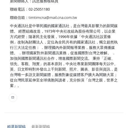
新聞聯絡人：訊息服務核稿員
聯絡電話：02-25051180
聯絡信箱：
timtimcna@mail.cna.com.tw
中央通訊社是中華民國的國家通訊社，是台灣最具影響力的新聞媒
體。 經歷組織改造，1973年中央社改組為股份有限公司，以企業
方式經營；隨著民主化發展，1996年依據「中央通訊社設置條
例」改制為財團法人，定位為全民共有的國家通訊社，獨立超然執
行三大法定任務： ．辦理國內外新聞報導業務，服務大眾傳播媒
體。 ．辦理國家對外新聞通訊業務，促進國際對台灣之瞭解。 ．
加強與國際新聞通訊社合作，增進國際新聞交流。 秉持「正確、
領先、客觀、翔實」的基本原則，中央社專業新聞團隊每天以中、
英、日文即時對外發出上千則新聞、照片、圖表、影音與資訊，是
台灣唯一多語文新聞媒體，服務對象從媒體客戶擴大為閱聽大眾；
從台灣民眾延伸至全球僑胞與讀者，充分扮演「台灣之眼，世界之
窗」。
精選新聞稿
最新新聞稿