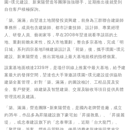
園-璞元建設、新東陽營造等團隊強強聯手，近期推出後就受到
自住客戶積極探詢。
「築。滿滿」由堃達土地開發投資興建，前身為三群聯合建築師
事務所，成員包含建築師、都市計畫技師、設計師、專業經理
人、研發人員、藝術家等，早在2008年堃達就看準該區的土
地、重劃前瞻未來性，投入市地重劃，整合多宗基地，完成「明
日城」系列四宗基地11棟建築設計及「荷築」後，攜手璞園-璞元
建設、新東陽營造，推出當地線上最大基地規模的指標個案。
該案基地面積達2339坪，是塭仔圳線上推案中最大基地，給予建
案最大的發揮空間，堃達也大手筆邀請璞園-璞元建設提供協助
建築全案管理，針對「築。滿滿」的圖說檢討、工程品質及安
全、客戶變更、綠建築及智慧建築、交屋及驗收等項目提供具體
管理流程及建議。
「築。滿滿」營造團隊-新東陽營造，是國內老牌營造廠，成立
約35年，作品多為昇陽建設旗下豪宅如「昇揚敦凰」、「昇揚麗
堤」，或忠泰建設旗下的「忠泰華漾」，近期「台大龍門」、
「聚昇陽」等案，營造品質堅強，備受消費者與建築同業肯定。