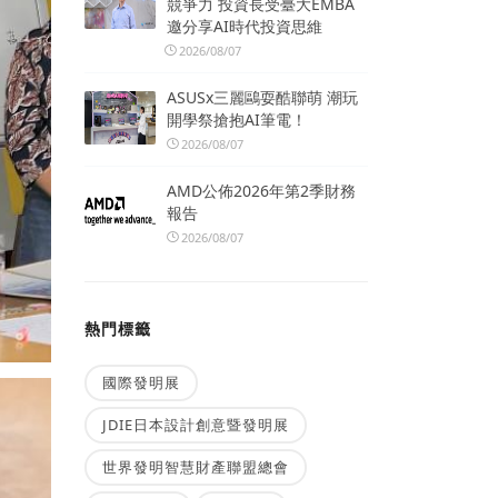
競爭力 投資長受臺大EMBA
邀分享AI時代投資思維
2026/08/07
ASUSx三麗鷗耍酷聯萌 潮玩
開學祭搶抱AI筆電！
2026/08/07
AMD公佈2026年第2季財務
報告
2026/08/07
熱門標籤
國際發明展
JDIE日本設計創意暨發明展
世界發明智慧財產聯盟總會