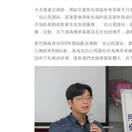
今天適逢父親節，周副主委首先祝福所有長輩不只
「伯公照護站」是客委會與衛生福利部及縣市政府共
庄地區推動的客家文化加值服務，「伯公照護站」
樂」活動，共下成為傳承客家語言文化的推手，讓
新竹縣政府自106年開始配合推動「伯公照護站」業
口鄉就有8個站點，為強化伯公照護站作為傳承客
語向下扎根的目標，讓長者們也能揮發影響力，共