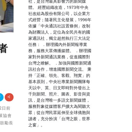
社，是台灣最具影響力的新聞媒
體。 經歷組織改造，1973年中央
社改組為股份有限公司，以企業方
式經營；隨著民主化發展，1996年
依據「中央通訊社設置條例」改制
為財團法人，定位為全民共有的國
家通訊社，獨立超然執行三大法定
任務： ．辦理國內外新聞報導業
者
務，服務大眾傳播媒體。 ．辦理國
家對外新聞通訊業務，促進國際對
台灣之瞭解。 ．加強與國際新聞通
訊社合作，增進國際新聞交流。 秉
持「正確、領先、客觀、翔實」的
基本原則，中央社專業新聞團隊每
天以中、英、日文即時對外發出上
千則新聞、照片、圖表、影音與資
訊，是台灣唯一多語文新聞媒體，
服務對象從媒體客戶擴大為閱聽大
2日前
眾；從台灣民眾延伸至全球僑胞與
展協會
讀者，充分扮演「台灣之眼，世界
，鼓勵長
之窗」。