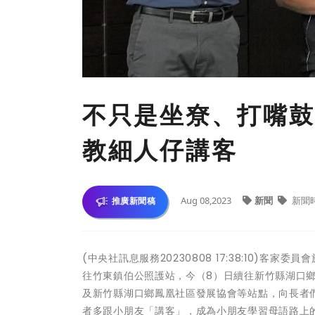
不只是坐尞、打嘴鼓
教細人仔講客
Aug 08,2023
新聞
新聞
推廣新聞稿
(中央社訊息服務20230808 17:38:10)
往竹東鎮伯公照護站，今（8）日續往新竹縣湖口
及新竹縣湖口鄉鳳凰社區發展協會等站點，向長者
者多跟小朋友「講客」，成為小朋友學習母語路上