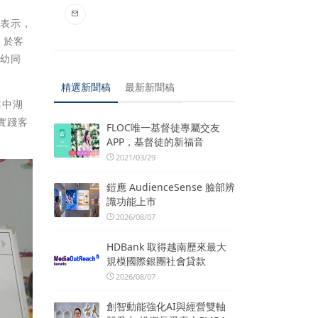
他表示，
，於客
老幼同
精選新聞稿
最新新聞稿
其中湖
實踐客
FLOC唯一基督徒專屬交友
APP，基督徒的新福音
2021/03/29
鎧應 AudienceSense 臉部辨
識功能上市
2026/08/07
HDBank 取得越南歷來最大
規模國際銀團社會貸款
2026/08/07
創智動能強化AI與經營雙軸