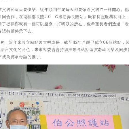
在父親節這天要快樂，從年頭到年尾每天都要像過父親節一樣開心。
同合作，在衛福部長照2.0「C級巷弄長照站」既有長照服務功能上
除了提供鄉親有一個可以坐尞、打嘴鼓的所在，也希望長者們透過「
客語持續傳承下去。
務，近年來設立站點數大幅成長，截至112年全縣已成立68個站點，
家語言文化的角色，未來客委會會持續推動各站點落實老幼同樂及同步
下成為傳承母語的推手。