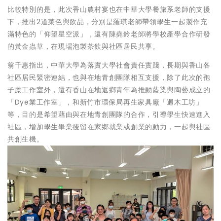
比較特別的是，此次香山農村宴也在中華大學餐旅系老師的支援
下，推出2道菜色與飲品，分別是羅琪老師帶領學生一起製作充
滿特色的「仰望星空派」，還有陳堯鈴老師將學校產學合作研發
的黃金蟲草，在現場泡製茶飲與社區居民共享。
翁千惠指出，中華大學為落實大學社會責任實踐，長期與香山各
社區居民緊密連結，也與在地青創團隊相互支援，除了此次的孢
子蒝工作室外，還有香山在地返鄉青年為推動藍染與陶藝成立的
「Dye業工作室」，和新竹市環保局再生家具廠「迴木工坊」
等，目的是希望藉由與在地青創團隊的合作，引導學生快速進入
社區，增加學生畢業後留在家鄉就業或創業的動力，一起與社區
共創生機。