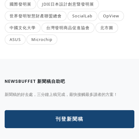
國際發明展
JDIE日本設計創意暨發明展
世界發明智慧財產聯盟總會
SocialLab
OpView
中國文化大學
台灣發明商品促進協會
北市圖
ASUS
Microchip
NEWSBUFFET 新聞稿自助吧
新聞稿的好去處，三分鐘上稿完成，最快接觸最多讀者的方案！
刊登新聞稿