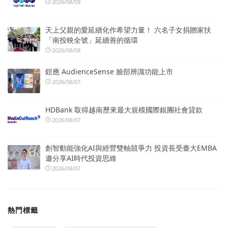
2026/08/09
天上父親的愛延續化作希望力量！ 六名子女捐贈家扶
「南投映全號」延續善的循環
2026/08/08
鎧應 AudienceSense 臉部辨識功能上市
2026/08/07
HDBank 取得越南歷來最大規模國際銀團社會貸款
2026/08/07
創智動能強化AI與經營雙軸競爭力 投資長受臺大EMBA
邀分享AI時代投資思維
2026/08/07
熱門標籤