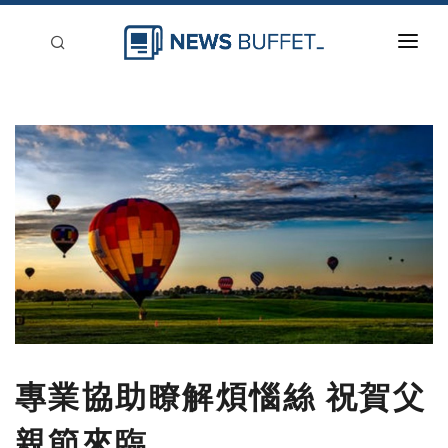
回到首頁
新聞稿分類
登入
刊登
專業協助瞭解煩惱絲 祝賀父
親節來臨