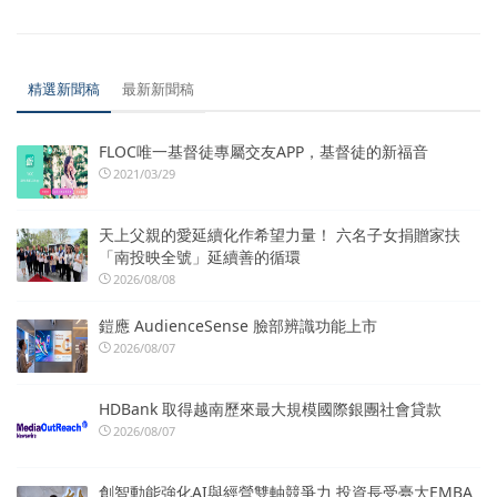
精選新聞稿
最新新聞稿
FLOC唯一基督徒專屬交友APP，基督徒的新福音
2021/03/29
天上父親的愛延續化作希望力量！ 六名子女捐贈家扶
「南投映全號」延續善的循環
2026/08/08
鎧應 AudienceSense 臉部辨識功能上市
2026/08/07
HDBank 取得越南歷來最大規模國際銀團社會貸款
2026/08/07
創智動能強化AI與經營雙軸競爭力 投資長受臺大EMBA