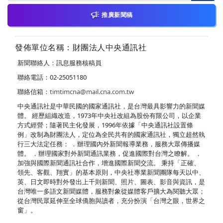
推廣新聞稿
發佈單位名稱：財團法人中央通訊社
新聞聯絡人：訊息服務核稿員
聯絡電話：02-25051180
聯絡信箱：
timtimcna@mail.cna.com.tw
中央通訊社是中華民國的國家通訊社，是台灣最具影響力的新聞媒
體。 經歷組織改造，1973年中央社改組為股份有限公司，以企業
方式經營；隨著民主化發展，1996年依據「中央通訊社設置條
例」改制為財團法人，定位為全民共有的國家通訊社，獨立超然執
行三大法定任務： ．辦理國內外新聞報導業務，服務大眾傳播媒
體。 ．辦理國家對外新聞通訊業務，促進國際對台灣之瞭解。 ．
加強與國際新聞通訊社合作，增進國際新聞交流。 秉持「正確、
領先、客觀、翔實」的基本原則，中央社專業新聞團隊每天以中、
英、日文即時對外發出上千則新聞、照片、圖表、影音與資訊，是
台灣唯一多語文新聞媒體，服務對象從媒體客戶擴大為閱聽大眾；
從台灣民眾延伸至全球僑胞與讀者，充分扮演「台灣之眼，世界之
窗」。