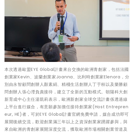
本次透過歐盟EYE Global計畫來台交換的歐洲青創家，包括法國
創業家Kevin、波蘭創業家Joanna、比利時創業家Elenora，分
別由永智顧問創辦人顏素絹、精棧生活創辦人丁于桓以及樂勝顧
問創辦人張心瀅負責接待，建立了全新的互動模式。朝陽科大創
新育成中心主任湯凱莉表示，歐洲新創家全球交流計畫係透過線
上平台進行媒合，有意願參加擔任接待創業家(Host Entrepren
eur, HE)者，可於EYE Global計畫官網免費申請，媒合成功即可
展開後續交流，歡迎創業滿三年以上之資深創業家踴躍參與，與
來自歐洲的青創家展開深度交流，獲取歐洲市場相關創業管道及