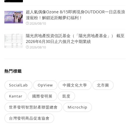
超人氣偶像Ozone 8/15即將現身OUTDOOR一日店長浪
漫寵粉！解鎖近距離夢幻福利！
2026/08/10
陽光房地產投資信託基金（「陽光房地產基金」） 截至
2026年6月30日止六個月之中期業績
2026/08/10
熱門標籤
SocialLab
OpView
中國文化大學
北市圖
Kantar
國際發明展
凱度
世界發明智慧財產聯盟總會
Microchip
台灣發明商品促進協會