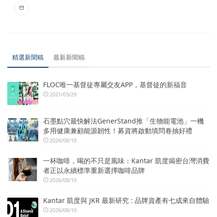
精選新聞稿
最新新聞稿
FLOC唯一基督徒專屬交友APP，基督徒的新福音
2021/03/29
石墨點穴最快解法GenerStand推「生物能電池」一機
多用健康兼顧能源韌性！募資將啟動填問卷抽好禮
2026/08/10
一杯咖啡，喝的不只是風味：Kantar 凱度揭密台灣消費
者正以永續標準重新選擇咖啡品牌
2026/08/10
Kantar 凱度與 JKR 最新研究 : 品牌資產有七成來自體驗
2026/08/10