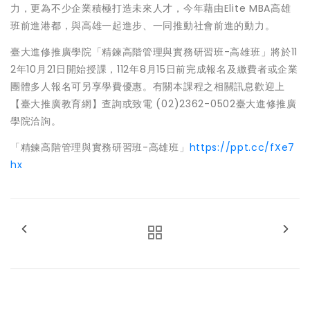
力，更為不少企業積極打造未來人才，今年藉由Elite MBA高雄
班前進港都，與高雄一起進步、一同推動社會前進的動力。
臺大進修推廣學院「精鍊高階管理與實務研習班-高雄班」將於11
2年10月21日開始授課，112年8月15日前完成報名及繳費者或企業
團體多人報名可另享學費優惠。有關本課程之相關訊息歡迎上
【臺大推廣教育網】查詢或致電 (02)2362-0502臺大進修推廣
學院洽詢。
「精鍊高階管理與實務研習班-高雄班」
https://ppt.cc/fXe7
hx