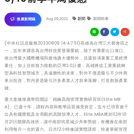
Aug 09,2023
新聞
新聞時事
推廣新聞稿
(中央社訊息服務20230809 14:47:51)高雄為台灣三大都會區之
一，近年來躍居為台灣科技業發展重鎮，除了有重要出口港口、
南台灣最大國際機場與腹地廣大優勢外，且還扮演著重工業經濟
重任，加上目前致力推動的亞灣2.0計畫，高雄將從工業重鎮轉
型為科技智慧城市，具遠瞻性的未來，對外不僅是吸引不少外商
來台投資，對內更是吸引許多產業人才前來落腳，打造創新產業
鏈。
臺大進修推廣學院開設「精鍊高階管理實務研習班(Elite MB
A)」已逾十年，課程內容與教學品質備受肯定，迄今已培育逾千
位具有國際觀及全局觀的高階領導人才。Elite MBA將於112年10
月21日開辦高雄班，讓中南部民眾減少舟車勞頓，有機會在南部
利用每月一次的週六、日共12小時修讀實體課程，快速掌握管理