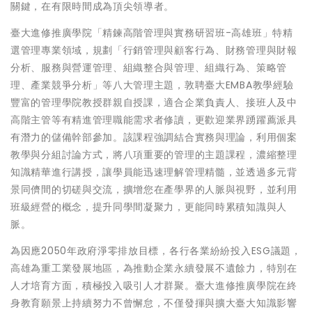
關鍵，在有限時間成為頂尖領導者。
臺大進修推廣學院「精鍊高階管理與實務研習班-高雄班」特精
選管理專業領域，規劃「行銷管理與顧客行為、財務管理與財報
分析、服務與營運管理、組織整合與管理、組織行為、策略管
理、產業競爭分析」等八大管理主題，敦聘臺大EMBA教學經驗
豐富的管理學院教授群親自授課，適合企業負責人、接班人及中
高階主管等有精進管理職能需求者修讀，更歡迎業界踴躍薦派具
有潛力的儲備幹部參加。該課程強調結合實務與理論，利用個案
教學與分組討論方式，將八項重要的管理的主題課程，濃縮整理
知識精華進行講授，讓學員能迅速理解管理精髓，並透過多元背
景同儕間的切磋與交流，擴增您在產學界的人脈與視野，並利用
班級經營的概念，提升同學間凝聚力，更能同時累積知識與人
脈。
為因應2050年政府淨零排放目標，各行各業紛紛投入ESG議題，
高雄為重工業發展地區，為推動企業永續發展不遺餘力，特別在
人才培育方面，積極投入吸引人才群聚。臺大進修推廣學院在終
身教育願景上持續努力不曾懈怠，不僅發揮與擴大臺大知識影響