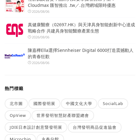
Cloudmax 匯智推出 .tw／.台灣網域限時優惠
2026/08/06
真健康醫療（02697.HK）與天津具身智能創新中心達成
戰略合作 共建具身智能醫療產業生態
2026/08/06
陳嘉樺Ella選擇Sennheiser Digital 6000打造震撼動人
的青春狂歡
2026/08/06
熱門標籤
北市圖
國際發明展
中國文化大學
SocialLab
OpView
世界發明智慧財產聯盟總會
JDIE日本設計創意暨發明展
台灣發明商品促進協會
Microchip
永春分館