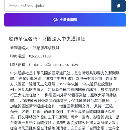
推廣新聞稿
發佈單位名稱：財團法人中央通訊社
新聞聯絡人：訊息服務核稿員
聯絡電話：02-25051180
聯絡信箱：
timtimcna@mail.cna.com.tw
中央通訊社是中華民國的國家通訊社，是台灣最具影響力的新聞媒
體。 經歷組織改造，1973年中央社改組為股份有限公司，以企業
方式經營；隨著民主化發展，1996年依據「中央通訊社設置條
例」改制為財團法人，定位為全民共有的國家通訊社，獨立超然執
行三大法定任務： ．辦理國內外新聞報導業務，服務大眾傳播媒
體。 ．辦理國家對外新聞通訊業務，促進國際對台灣之瞭解。 ．
加強與國際新聞通訊社合作，增進國際新聞交流。 秉持「正確、
領先、客觀、翔實」的基本原則，中央社專業新聞團隊每天以中、
英、日文即時對外發出上千則新聞、照片、圖表、影音與資訊，是
台灣唯一多語文新聞媒體，服務對象從媒體客戶擴大為閱聽大眾；
從台灣民眾延伸至全球僑胞與讀者，充分扮演「台灣之眼，世界之