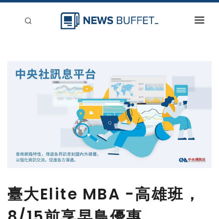
回到首頁
新聞稿分類
登入
刊登
臺大Elite MBA -高雄班，
8/15前享早鳥優惠