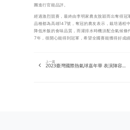
團進行官能品評。
經過激烈競賽，最終由李明家農友脫穎而出奪得冠軍
品種都為高雄147號，奪冠的農友表示，栽培過程
降低米飯的食味品質，而灌排水時機須配合氣候條
7年，很開心能得到冠軍，希望全國賽能獲得好成
上一篇
2023臺灣國際熱氣球嘉年華 表演陣容...