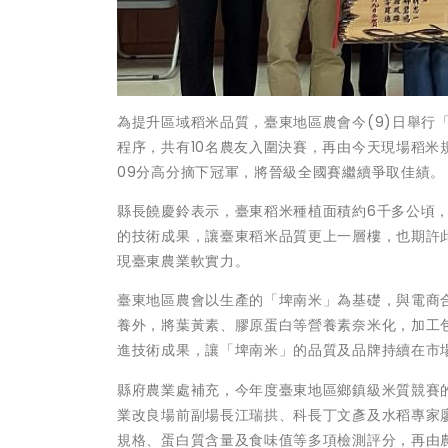
為提升區域稻米品質，臺東地區農會今(9)日舉行
程序，共有10名農友入圍決賽，再由今天現場稻米
09分高分摘下冠軍，將晉級全國賽繼續爭取佳績。
縣長饒慶鈴表示，臺東稻米種植面積約6千多公頃
的技術成果，讓臺東稻米品質更上一層樓，也期許
現臺東農業軟實力。
臺東地區農會以生產的「埤南米」為基礎，與電商
養外，將葉黃素、膠原蛋白等營養素奈米化，加工
進技術成果，讓「埤南米」的品質及品牌持續在市
縣府農業處補充，今年度臺東地區鄉鎮級米質競賽
業改良場前副場長江瑞拱、科長丁文彥及水稻專家
規格、蛋白質含量及食味值等多項檢測評分，再由