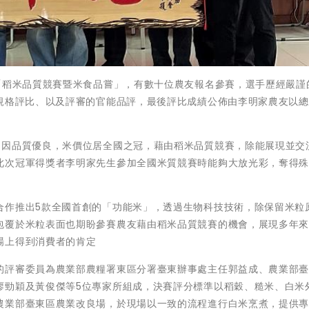
「稻米品質競賽暨米食品嘗」，有數十位農友報名參賽，選手歷經嚴謹
規格評比、以及評審的官能品評，最後評比成績公佈由李明家農友以總分
，因品質優良，米價位居全國之冠，藉由稻米品質競賽，除能展現並交
此次冠軍得獎者李明家先生參加全國米質競賽時能夠大放光彩，奪得
合作推出5款全國首創的「功能米」，透過生物科技技術，除保留米粒
包覆於米粒表面也期盼參賽農友藉由稻米品質競賽的機會，展現多年
場上得到消費者的肯定
的評審委員為農業部農糧署東區分署臺東辦事處主任郭益成、農業部
廖勁穎及黃俊傑等5位專家所組成，決賽評分標準以稻穀、糙米、白米
農業部臺東區農業改良場，於現場以一致的流程進行白米烹煮，提供