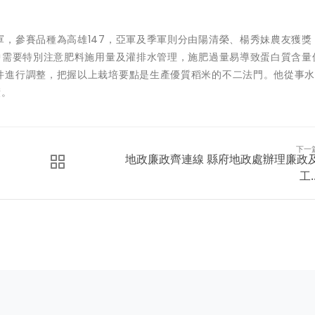
，參賽品種為高雄147，亞軍及季軍則分由陽清榮、楊秀妹農友獲獎
中需要特別注意肥料施用量及灌排水管理，施肥過量易導致蛋白質含量
件進行調整，把握以上栽培要點是生產優質稻米的不二法門。他從事
績。
下一
地政廉政齊連線 縣府地政處辦理廉政
工..