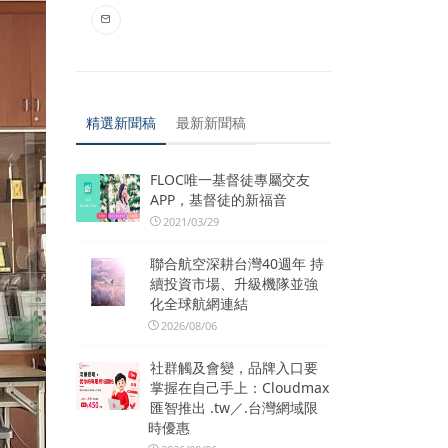
精選新聞稿
最新新聞稿
FLOC唯一基督徒專屬交友
APP，基督徒的新福音
2021/03/29
聯合航空深耕台灣40週年 持
續投資市場、升級機隊並強
化全球航網連結
2026/08/06
社群觸及會變，品牌入口要
掌握在自己手上：Cloudmax
匯智推出 .tw／.台灣網域限
時優惠