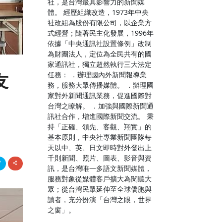
社，是台灣最具影響力的新聞媒
體。 經歷組織改造，1973年中央
社改組為股份有限公司，以企業方
式經營；隨著民主化發展，1996年
依據「中央通訊社設置條例」改制
為財團法人，定位為全民共有的國
家通訊社，獨立超然執行三大法定
任務： ．辦理國內外新聞報導業
友
務，服務大眾傳播媒體。 ．辦理國
家對外新聞通訊業務，促進國際對
台灣之瞭解。 ．加強與國際新聞通
訊社合作，增進國際新聞交流。 秉
持「正確、領先、客觀、翔實」的
基本原則，中央社專業新聞團隊每
天以中、英、日文即時對外發出上
千則新聞、照片、圖表、影音與資
訊，是台灣唯一多語文新聞媒體，
服務對象從媒體客戶擴大為閱聽大
眾；從台灣民眾延伸至全球僑胞與
讀者，充分扮演「台灣之眼，世界
之窗」。