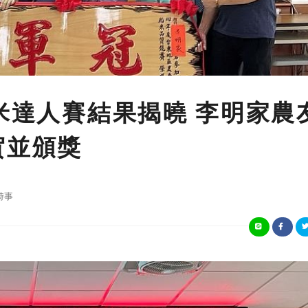
稻米達人賽結果揭曉 李明家農
賀並頒獎
時事