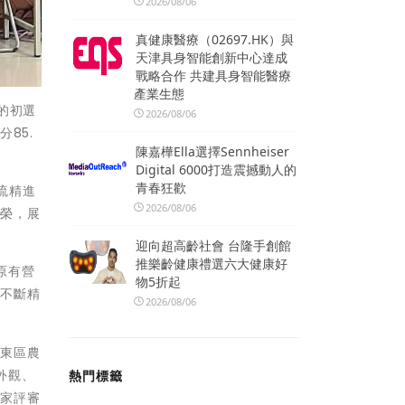
2026/08/06
真健康醫療（02697.HK）與
天津具身智能創新中心達成
戰略合作 共建具身智能醫療
產業生態
的初選
2026/08/06
85.
陳嘉樺Ella選擇Sennheiser
Digital 6000打造震撼動人的
青春狂歡
流精進
2026/08/06
殊榮，展
迎向超高齡社會 台隆手創館
推樂齡健康禮選六大健康好
原有營
物5折起
來不斷精
2026/08/06
臺東區農
外觀、
熱門標籤
專家評審