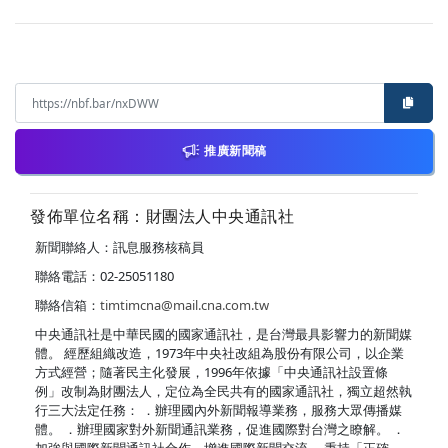
推廣新聞稿
發佈單位名稱：財團法人中央通訊社
新聞聯絡人：訊息服務核稿員
聯絡電話：02-25051180
聯絡信箱：
timtimcna@mail.cna.com.tw
中央通訊社是中華民國的國家通訊社，是台灣最具影響力的新聞媒
體。 經歷組織改造，1973年中央社改組為股份有限公司，以企業
方式經營；隨著民主化發展，1996年依據「中央通訊社設置條
例」改制為財團法人，定位為全民共有的國家通訊社，獨立超然執
行三大法定任務： ．辦理國內外新聞報導業務，服務大眾傳播媒
體。 ．辦理國家對外新聞通訊業務，促進國際對台灣之瞭解。 ．
加強與國際新聞通訊社合作，增進國際新聞交流。 秉持「正確、