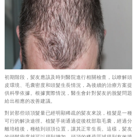
初期階段，髪友應該及時到醫院進行相關檢查，以瞭解頭
皮環境、毛囊密度和頭髮生長情況，為後續的治療方案提
供科學依據。根據實際情況，醫生會針對髪友的脫髮問題
給出相應的改善建議。
對於那些頭頂髮量已經明顯稀疏的髪友來說，植髮是一種
可行的解決途徑。植髮手術通過從後枕部取毛囊，經過分
離培植後，種植到頭頂位置，讓其正常生長。這樣，髪友
的頭髮密度就可以得到增加，頭頂的稀疏區域得到有效填