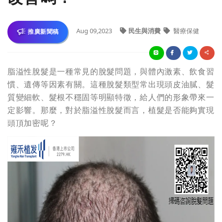
Aug 09,2023
民生與消費
醫療保健
推廣新聞稿
脂溢性脫髮是一種常見的脫髮問題，與體內激素、飲食習
慣、遺傳等因素有關。這種脫髮類型常出現頭皮油膩、髮
質變細軟、髮根不穩固等明顯特徵，給人們的形象帶來一
定影響。那麼，對於脂溢性脫髮而言，植髮是否能夠實現
頭頂加密呢？