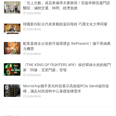
「北上次數」成花東備孕夫妻困境！宜蘊串聯花蓮門諾
醫院：減輕交通、時間、經濟負擔
2026/08/06
韓國新任駐台代表黃載皓返回母校 巧遇文化大學同窗
2026/08/06
配客嘉推全台首創可循環禮盒 RePresent！滿千再抽萬
元機票
2026/08/06
《THE KING OF FIGHTERS AFK》操控翠綠火焰的格鬥
家「阿修．克里門森」登場
2026/08/06
Microchip攜手美光科技展示高效能PCIe Gen6儲存架
構，滿足AI與資料中心基礎架構需求
2026/08/06