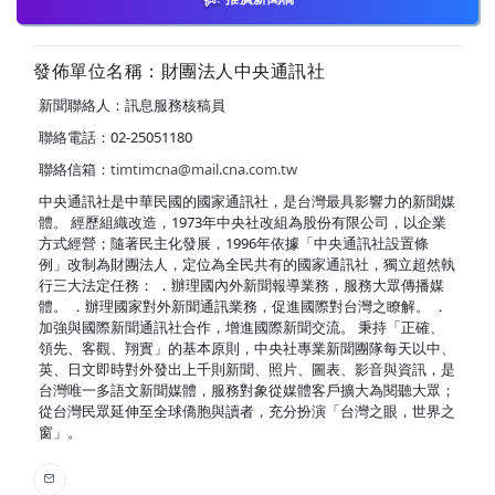
發佈單位名稱：財團法人中央通訊社
新聞聯絡人：訊息服務核稿員
聯絡電話：02-25051180
聯絡信箱：
timtimcna@mail.cna.com.tw
中央通訊社是中華民國的國家通訊社，是台灣最具影響力的新聞媒
體。 經歷組織改造，1973年中央社改組為股份有限公司，以企業
方式經營；隨著民主化發展，1996年依據「中央通訊社設置條
例」改制為財團法人，定位為全民共有的國家通訊社，獨立超然執
行三大法定任務： ．辦理國內外新聞報導業務，服務大眾傳播媒
體。 ．辦理國家對外新聞通訊業務，促進國際對台灣之瞭解。 ．
加強與國際新聞通訊社合作，增進國際新聞交流。 秉持「正確、
領先、客觀、翔實」的基本原則，中央社專業新聞團隊每天以中、
英、日文即時對外發出上千則新聞、照片、圖表、影音與資訊，是
台灣唯一多語文新聞媒體，服務對象從媒體客戶擴大為閱聽大眾；
從台灣民眾延伸至全球僑胞與讀者，充分扮演「台灣之眼，世界之
窗」。