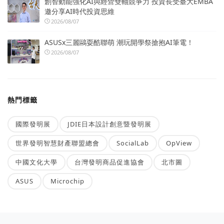
創智動能強化AI與經營雙軸競爭力 投資長受臺大EMBA
邀分享AI時代投資思維
2026/08/07
ASUSx三麗鷗耍酷聯萌 潮玩開學祭搶抱AI筆電！
2026/08/07
熱門標籤
國際發明展
JDIE日本設計創意暨發明展
世界發明智慧財產聯盟總會
SocialLab
OpView
中國文化大學
台灣發明商品促進協會
北市圖
ASUS
Microchip