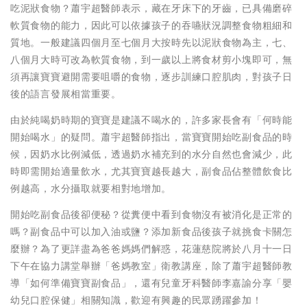
吃泥狀食物？蕭宇超醫師表示，藏在牙床下的牙齒，已具備磨碎
軟質食物的能力，因此可以依據孩子的吞嚥狀況調整食物粗細和
質地。一般建議四個月至七個月大按時先以泥狀食物為主，七、
八個月大時可改為軟質食物，到一歲以上將食材剪小塊即可，無
須再讓寶寶避開需要咀嚼的食物，逐步訓練口腔肌肉，對孩子日
後的語言發展相當重要。
由於純喝奶時期的寶寶是建議不喝水的，許多家長會有「何時能
開始喝水」的疑問。蕭宇超醫師指出，當寶寶開始吃副食品的時
候，因奶水比例減低，透過奶水補充到的水分自然也會減少，此
時即需開始適量飲水，尤其寶寶越長越大，副食品佔整體飲食比
例越高，水分攝取就要相對地增加。
開始吃副食品後卻便秘？從糞便中看到食物沒有被消化是正常的
嗎？副食品中可以加入油或鹽？添加新食品後孩子就挑食卡關怎
麼辦？為了更詳盡為爸爸媽媽們解惑，花蓮慈院將於八月十一日
下午在協力講堂舉辦「爸媽教室」衛教講座，除了蕭宇超醫師教
導「如何準備寶寶副食品」，還有兒童牙科醫師李嘉諭分享「嬰
幼兒口腔保健」相關知識，歡迎有興趣的民眾踴躍參加！