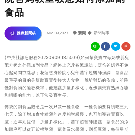
食品
Aug 09,2023
新聞
新聞時事
推廣新聞稿
(中央社訊息服務20230809 18:13:09)如何幫寶寶在母奶或嬰兒
配方奶之外添加副食品？網路上充斥各派說法，讓爸爸媽媽不免
心起疑問或迷思；花蓮慈濟醫院小兒部蕭宇超醫師強調，副食品
最重要的目的是幫助寶寶銜接大人食物，脫離對奶的依賴，並降
低對食物的過敏機率，他建議少量多樣化，逐步讓寶寶熟練吞嚥
和咀嚼的能力，以正常發育生長。
傳統的副食品觀念是一次只餵一種食物，一種食物要持續吃三到
七天，除了增加食物種類的速度相對緩慢，也可能導致寶寶吃
膩；近年則提倡「少量多樣化」，蕭宇超醫師建議，副食品的添
加順序可以從五穀根莖類、蔬菜及水果類，到蛋豆類，每個星期