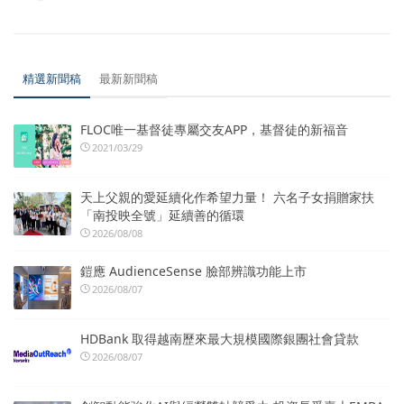
精選新聞稿
最新新聞稿
FLOC唯一基督徒專屬交友APP，基督徒的新福音
2021/03/29
天上父親的愛延續化作希望力量！ 六名子女捐贈家扶
「南投映全號」延續善的循環
2026/08/08
鎧應 AudienceSense 臉部辨識功能上市
2026/08/07
HDBank 取得越南歷來最大規模國際銀團社會貸款
2026/08/07