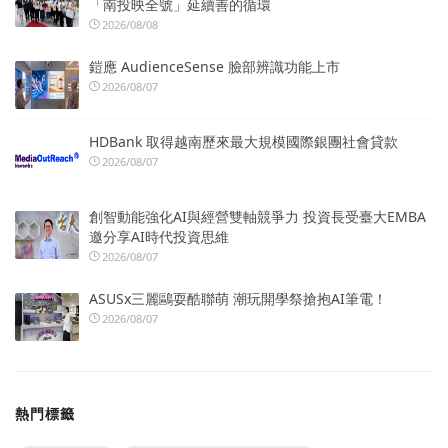
「南投映全號」延續善的循環
2026/08/08
鎧應 AudienceSense 臉部辨識功能上市
2026/08/07
HDBank 取得越南歷來最大規模國際銀團社會貸款
2026/08/07
創智動能強化AI與經營雙軸競爭力 投資長受臺大EMBA
邀分享AI時代投資思維
2026/08/07
ASUSx三麗鷗耍酷聯萌 潮玩開學祭搶抱AI筆電！
2026/08/07
熱門標籤