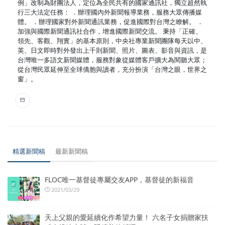
例」改制為財團法人，定位為全民共有的國家通訊社，獨立超然執
行三大法定任務： ．辦理國內外新聞報導業務，服務大眾傳播媒
體。 ．辦理國家對外新聞通訊業務，促進國際對台灣之瞭解。 ．
加強與國際新聞通訊社合作，增進國際新聞交流。 秉持「正確、
領先、客觀、翔實」的基本原則，中央社專業新聞團隊每天以中、
英、日文即時對外發出上千則新聞、照片、圖表、影音與資訊，是
台灣唯一多語文新聞媒體，服務對象從媒體客戶擴大為閱聽大眾；
從台灣民眾延伸至全球僑胞與讀者，充分扮演「台灣之眼，世界之
窗」。
精選新聞稿
最新新聞稿
FLOC唯一基督徒專屬交友APP，基督徒的新福音
2021/03/29
天上父親的愛延續化作希望力量！ 六名子女捐贈家扶