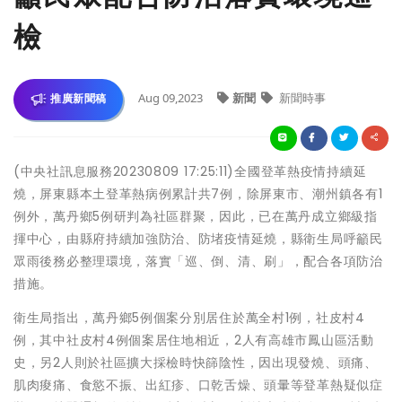
檢
Aug 09,2023
新聞
新聞時事
推廣新聞稿
(中央社訊息服務20230809 17:25:11)全國登革熱疫情持續延
燒，屏東縣本土登革熱病例累計共7例，除屏東市、潮州鎮各有1
例外，萬丹鄉5例研判為社區群聚，因此，已在萬丹成立鄉級指
揮中心，由縣府持續加強防治、防堵疫情延燒，縣衛生局呼籲民
眾雨後務必整理環境，落實「巡、倒、清、刷」，配合各項防治
措施。
衛生局指出，萬丹鄉5例個案分別居住於萬全村1例，社皮村4
例，其中社皮村4例個案居住地相近，2人有高雄市鳳山區活動
史，另2人則於社區擴大採檢時快篩陰性，因出現發燒、頭痛、
肌肉痠痛、食慾不振、出紅疹、口乾舌燥、頭暈等登革熱疑似症