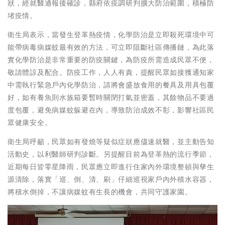
狀，經就醫通報後確診，縣府依疫調研判擴大防治範圍，積極防
堵疫情。
衛生局表示，當發生登革熱疫情，化學防治是立即殺死環境中可
能帶病毒病媒蚊最有效的方法，可立即阻斷社區傳播鏈，為此落
實化學防治是非常重要的防疫關鍵，為防疫所需造成民眾不便，
敬請體諒及配合。防疫工作，人人有責，提醒民眾如接獲通知家
中需執行緊急戶內化學防治，請將會盛放食用的餐具及用具包覆
好，如有養魚則水族箱要暫時關閉打氣並密蓋，其餘物品不要過
度包覆，避免病媒蚊躲避在內，導致防治成效不彰，影響社區民
眾健康安全。
衛生局呼籲，民眾如有發燒等疑似症狀應儘速就醫，並主動告知
活動史，以利醫師研判診斷。另提醒目前為登革熱的流行季節，
近期每日皆零星降雨，民眾應立即進行住家內外環境整頓與孳生
源清除，落實「巡、倒、清、刷」仔細巡視家戶內外積水容器，
將積水倒掉，不讓病媒蚊有生長的機會，共同守護家園。