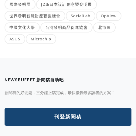
國際發明展
JDIE日本設計創意暨發明展
世界發明智慧財產聯盟總會
SocialLab
OpView
中國文化大學
台灣發明商品促進協會
北市圖
ASUS
Microchip
NEWSBUFFET 新聞稿自助吧
新聞稿的好去處，三分鐘上稿完成，最快接觸最多讀者的方案！
刊登新聞稿