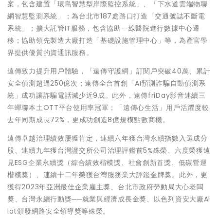
案，包含建置「環島智慧型岸際監控系統」、「下水道雲端物聯
網智慧監測系統」；為台北市187處路口打造「交通號誌不斷電
系統」；擴大託管IT服務，包含協助一線醫院進行數據中心遷
移；協助領先製造大廠打造「基礎設施管理中心」等，為產官學
界提供優質的資通訊服務。
遠傳致力提升用戶體驗，「遠傳守護網」訂閱戶突破40萬、累計
安全偵測超過250億次；遠傳全台首創「AI預測詐騙自動偵測系
統」成功讓詐騙電話減少近9成。此外，遠傳friDay影音連續三
年蟬聯本土OTT平台使用率冠軍；「遠傳心生活」用戶活躍度較
去年同期成長72%，更成功創造8億規模點數商機。
遠傳卓越治理績效屢獲肯定，連續六年獲台灣永續指數入選成分
股、連續九年獲台灣證交所公司治理評鑑前5%殊榮、六度榮獲遠
見ESG企業永續獎（綜合績效楷模獎、社會創新首獎、低碳營運
楷模獎）、連續十二年榮獲台灣服務業大評鑑金牌獎。此外，更
獲得2023年亞洲最佳企業雇主獎、台北市政府勞動局大心老闆
獎、台灣永續行動獎──就業與經濟成長金獎、以色列資安大廠Al
lot頒發網路安全領導獎等殊榮。