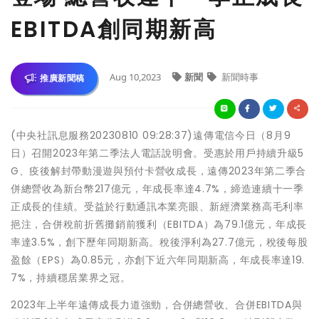
EBITDA創同期新高
Aug 10,2023
新聞
新聞時事
推廣新聞稿
(中央社訊息服務20230810 09:28:37)遠傳電信今日（8月9
日）召開2023年第二季法人電話說明會。受惠於用戶持續升級5
G、疫後解封帶動漫遊與預付卡營收成長，遠傳2023年第二季合
併總營收為新台幣217億元，年成長率達4.7%，締造連續十一季
正成長的佳績。受益於行動通訊本業亮眼、新經濟業務高毛利率
挹注，合併稅前折舊攤銷前獲利（EBITDA）為79.1億元，年成長
率達3.5%，創下歷年同期新高。稅後淨利為27.7億元，稅後每股
盈餘（EPS）為0.85元，亦創下近六年同期新高，年成長率達19.
7%，持續穩居業界之冠。
2023年上半年遠傳成長力道強勁，合併總營收、合併EBITDA與