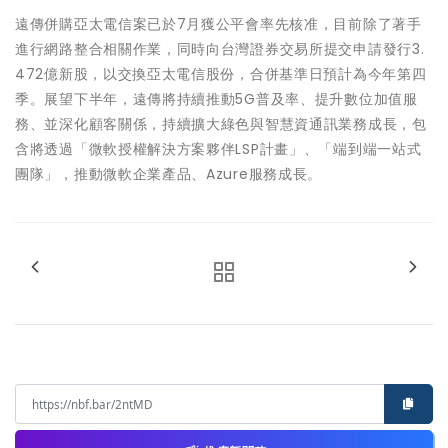
遠傳併購亞太電信案已於7月獲公平會率先核准，目前除了著手
進行網路整合相關作業，同時向台灣證券交易所提交申請發行3.
472億新股，以交換亞太電信股份，合併基準日預計為今年第四
季。展望下半年，遠傳將持續推動5G普及率、提升數位加值服
務、並深化顧客關係，持續擴大綠色與智慧資通訊業務成長，包
含將透過「微軟授權解決方案夥伴LSP計畫」、「端到端一站式
團隊」，推動微軟企業產品、Azure服務成長。