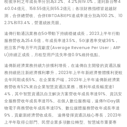
稅後淨利之年成長率分別為3.2%、4.2%與19.0%，達到新台幣4
40.04億元、158.55億元與55.2億元；各項財務指標皆超越財
測，合併總營收、合併EBITDA和EPS達成率達分別為100.2%、10
2.3%和113.4%，營運績效亮眼。
遠傳行動通訊業務在5G帶動下持續穩健成長，2023上半年行動
服務營收為254.6億，年成長率達3.5%。5G滲透率突破36%，
挹注客戶每月平均貢獻度(Average Revenue Per User；ARP
U)持續正成長，月租型用戶流失率僅0.9%維持低點。
遠傳新經濟業務持續力拚獲利增長，在遠傳自主開發的資通訊服
務持續挹注新經濟獲利攀升，2023年上半年新經濟整體獲利更較
去年同期成長5%。在企業客戶端，2023年上半年遠傳新經濟業
務營收有52%來自企業智慧資通訊業務，獲利年成長幅度達1
4%，其中智慧資通訊自主解決方案營收年成長率達91%、資訊安
全服務營收年成長率達15%。在個人數位服務端，遠傳friDay購
物電子商務營收年成長率達13%、數位媒體服務營收年成長率達
9%，貢獻新經濟營收成長。 遠傳發揮資通訊核心專長，2023年
上半年取得公部門、民營企業多項數位轉型、智慧城市重要專