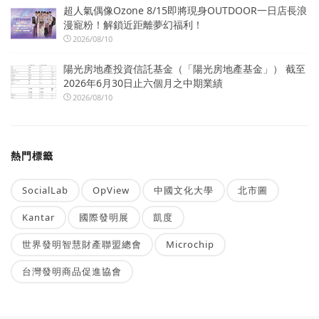
超人氣偶像Ozone 8/15即將現身OUTDOOR一日店長浪
漫寵粉！解鎖近距離夢幻福利！
2026/08/10
陽光房地產投資信託基金（「陽光房地產基金」） 截至
2026年6月30日止六個月之中期業績
2026/08/10
熱門標籤
SocialLab
OpView
中國文化大學
北市圖
Kantar
國際發明展
凱度
世界發明智慧財產聯盟總會
Microchip
台灣發明商品促進協會