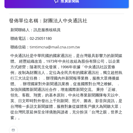
推廣新聞稿
發佈單位名稱：財團法人中央通訊社
新聞聯絡人：訊息服務核稿員
聯絡電話：02-25051180
聯絡信箱：
timtimcna@mail.cna.com.tw
中央通訊社是中華民國的國家通訊社，是台灣最具影響力的新聞媒
體。 經歷組織改造，1973年中央社改組為股份有限公司，以企業
方式經營；隨著民主化發展，1996年依據「中央通訊社設置條
例」改制為財團法人，定位為全民共有的國家通訊社，獨立超然執
行三大法定任務： ．辦理國內外新聞報導業務，服務大眾傳播媒
體。 ．辦理國家對外新聞通訊業務，促進國際對台灣之瞭解。 ．
加強與國際新聞通訊社合作，增進國際新聞交流。 秉持「正確、
領先、客觀、翔實」的基本原則，中央社專業新聞團隊每天以中、
英、日文即時對外發出上千則新聞、照片、圖表、影音與資訊，是
台灣唯一多語文新聞媒體，服務對象從媒體客戶擴大為閱聽大眾；
從台灣民眾延伸至全球僑胞與讀者，充分扮演「台灣之眼，世界之
窗」。