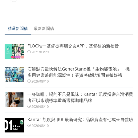
精選新聞稿
最新新聞稿
FLOC唯一基督徒專屬交友APP，基督徒的新福音
2021/03/29
石墨點穴最快解法GenerStand推「生物能電池」一機
多用健康兼顧能源韌性！募資將啟動填問卷抽好禮
2026/08/10
一杯咖啡，喝的不只是風味：Kantar 凱度揭密台灣消費
者正以永續標準重新選擇咖啡品牌
2026/08/10
Kantar 凱度與 JKR 最新研究 : 品牌資產有七成來自體驗
2026/08/10