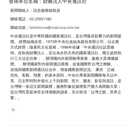
發佈單位名稱：財團法人中央通訊社
新聞聯絡人：訊息服務核稿員
聯絡電話：02-25051180
聯絡信箱：
timtimcna@mail.cna.com.tw
中央通訊社是中華民國的國家通訊社，是台灣最具影響力的新聞媒
體。 經歷組織改造，1973年中央社改組為股份有限公司，以企業
方式經營；隨著民主化發展，1996年依據「中央通訊社設置條
例」改制為財團法人，定位為全民共有的國家通訊社，獨立超然執
行三大法定任務： ．辦理國內外新聞報導業務，服務大眾傳播媒
體。 ．辦理國家對外新聞通訊業務，促進國際對台灣之瞭解。 ．
加強與國際新聞通訊社合作，增進國際新聞交流。 秉持「正確、
領先、客觀、翔實」的基本原則，中央社專業新聞團隊每天以中、
英、日文即時對外發出上千則新聞、照片、圖表、影音與資訊，是
台灣唯一多語文新聞媒體，服務對象從媒體客戶擴大為閱聽大眾；
從台灣民眾延伸至全球僑胞與讀者，充分扮演「台灣之眼，世界之
窗」。