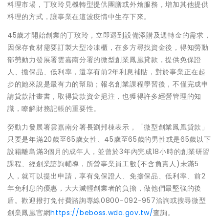
料理市場，丁玫玲見機轉型提供團膳或外燴服務，增加其他提供
料理的方式，讓事業在這波疫情中生存下來。
45歲才開始創業的丁玫玲，立即遇到設備添購及週轉金的需求，
因保存食材需要訂製大型冷凍櫃，在多方尋找資金後，得知勞動
部勞動力發展署雲嘉南分署的微型創業鳳凰貸款，提供免保證
人、擔保品、低利率，還享有前2年利息補貼，對於事業正在起
步的她來說是最有力的幫助；報名創業課程學習後，不僅完成申
請貸款計畫書，取得貸款資金挹注，也獲得許多經營管理的知
識，瞭解財務記帳的重要性。
勞動力發展署雲嘉南分署長劉邦棟表示，「微型創業鳳凰貸款」
只要是年滿20歲至65歲女性、45歲至65歲的男性或是65歲以下
設籍離島滿3個月的成年人，並曾於3年內完成18小時的創業研習
課程、經創業諮詢輔導，所營事業員工數(不含負責人)未滿5
人，就可以提出申請，享有免保證人、免擔保品、低利率、前2
年免利息的優惠，大大減輕創業者的負擔，做他們最堅強的後
盾。歡迎撥打免付費諮詢專線0800-092-957洽詢或搜尋微型
創業鳳凰官網
https://beboss.wda.gov.tw/
查詢。