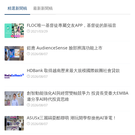
精選新聞稿
最新新聞稿
FLOC唯一基督徒專屬交友APP，基督徒的新福音
2021/03/29
鎧應 AudienceSense 臉部辨識功能上市
2026/08/07
HDBank 取得越南歷來最大規模國際銀團社會貸款
2026/08/07
創智動能強化AI與經營雙軸競爭力 投資長受臺大EMBA
邀分享AI時代投資思維
2026/08/07
ASUSx三麗鷗耍酷聯萌 潮玩開學祭搶抱AI筆電！
2026/08/07