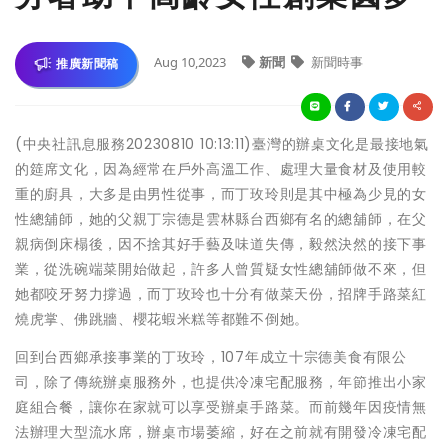
Aug 10,2023
新聞
新聞時事
推廣新聞稿
(中央社訊息服務20230810 10:13:11)臺灣的辦桌文化是最接地氣
的筵席文化，因為經常在戶外高溫工作、處理大量食材及使用較
重的廚具，大多是由男性從事，而丁玫玲則是其中極為少見的女
性總舖師，她的父親丁宗德是雲林縣台西鄉有名的總舖師，在父
親病倒床榻後，因不捨其好手藝及味道失傳，毅然決然的接下事
業，從洗碗端菜開始做起，許多人曾質疑女性總舖師做不來，但
她都咬牙努力撐過，而丁玫玲也十分有做菜天份，招牌手路菜紅
燒虎掌、佛跳牆、櫻花蝦米糕等都難不倒她。
回到台西鄉承接事業的丁玫玲，107年成立十宗德美食有限公
司，除了傳統辦桌服務外，也提供冷凍宅配服務，年節推出小家
庭組合餐，讓你在家就可以享受辦桌手路菜。而前幾年因疫情無
法辦理大型流水席，辦桌市場萎縮，好在之前就有開發冷凍宅配