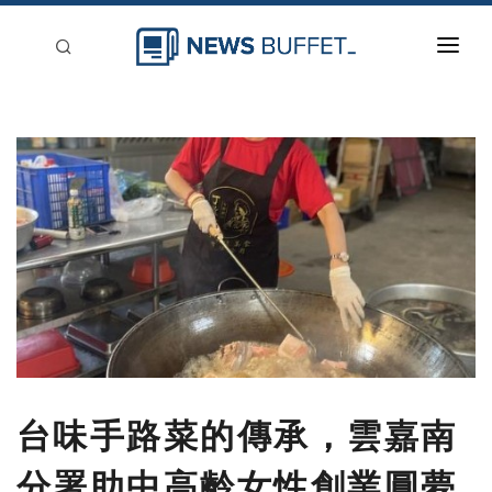
回到首頁
新聞稿分類
登入
刊登
台味手路菜的傳承，雲嘉南
分署助中高齡女性創業圓夢