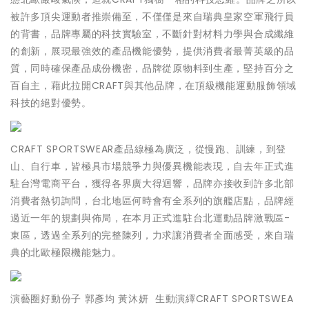
被許多頂尖運動者推崇備至，不僅僅是來自瑞典皇家空軍飛行員
的背書，品牌專屬的科技實驗室，不斷針對材料力學與合成纖維
的創新，展現最強效的產品機能優勢，提供消費者最菁英級的品
質，同時確保產品成份機密，品牌從原物料到生產，堅持百分之
百自主，藉此拉開CRAFT與其他品牌，在頂級機能運動服飾領域
科技的絕對優勢。
CRAFT SPORTSWEAR產品線極為廣泛，從慢跑、訓練，到登
山、自行車，皆極具市場競爭力與優異機能表現，自去年正式進
駐台灣電商平台，獲得各界廣大得迴響，品牌亦接收到許多北部
消費者熱切詢問，台北地區何時會有全系列的旗艦店點，品牌經
過近一年的規劃與佈局，在本月正式進駐台北運動品牌激戰區-
東區，透過全系列的完整陳列，力求讓消費者全面感受，來自瑞
典的北歐極限機能魅力。
演藝圈好動份子 郭彥均 黃沐妍 生動演繹CRAFT SPORTSWEA