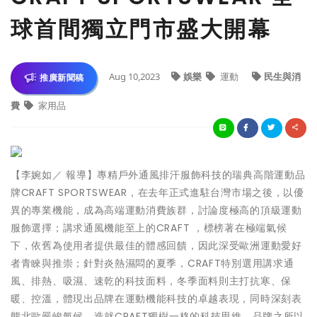
球首間獨立門市盛大開幕
Aug 10,2023
娛樂
運動
民生與消
推廣新聞稿
費
家用品
【李婉如／ 報導】專精戶外通風排汗服飾科技的瑞典高階運動品
牌CRAFT SPORTSWEAR，在去年正式進駐台灣市場之後，以優
異的專業機能，成為高端運動消費族群，討論度極高的頂級運動
服飾選擇；講求通風機能至上的CRAFT ，標榜著在極端氣候
下，依舊為使用者提供最佳的體感回饋，因此深受歐洲運動愛好
者青睞與推崇；針對炎熱濕悶的夏季，CRAFT特別選用講求通
風、排熱、吸濕、速乾的科技面料，冬季面料則主打抗寒、保
暖、控溫，體現出品牌在運動機能科技的卓越表現，同時深刻表
態北歐嚴峻氣候，造就CRAFT獨樹一格的科技思維。品牌之所以