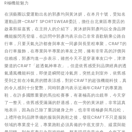
R極機能魅力
在演藝圈以愛運動出名的郭彥均與黃沐妍，在本月十號，受知名
運動品牌-CRAFT SPORTSWEAR委託，擔任台北東區專賣店的
啟幕剪綵嘉賓，在主持人的介紹下，黃沐妍與郭彥均以全身品牌
機能服閃亮登場，在訪問中郭彥均表示自己非常喜歡騎乘公路自
行車，只要天氣允許都會與車友一同參與長里程車聚，CRAFT的
自行車服飾，在專業與半專業的車友之間，擁有非常高的評價與
信賴感，郭彥均進一步表示，雖然今天不是穿著車友口中，津津
樂道的CRAFT「超透氣神車衣」，但是依舊感受到品牌經典的透
氣通風機能科技，即便是瞬間從冷氣房，突然走到室外，依舊感
受到之前在冷氣房的體表涼感，對於CRAFT的超強機能科技，真
的令人感到十分驚艷，同時郭彥均表示近兩年CRAFT的專業跑
鞋，在許多國際重要的馬拉松賽事，有著極高的出鏡率，今天穿
了一整天，依舊感受滿滿的舒適感，在一旁的黃沐妍，非常認真
地表示，因為自己除了重訓健身之外，也非常積極參與馬拉松，
上禮拜收到品牌準備的服裝與跑鞋之後，發現CRAFT不只是服裝
領域的專業度十足，專業跑鞋必須具備的中底支撐力、緩震與能