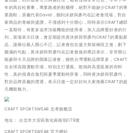
量回饋，到外底牽引力與操控性，都表現得非常出色，今年下半
年的馬拉松賽事，專業跑者的鞋櫃裡，絕對不能缺少CRAFT的專
業跑鞋；原廠代表David，聽到沐妍與彥均在記者會現場，對自
家商品的青睞與盛讚，不僅感到十分開心，同時表示CRAFT總部
一直期待，有更多追求頂級機能的使用者，加入品牌愛好者的行
列，當場表示日後，會定期提供黃沐妍與郭彥均CRAFT的重點新
品，讓兩位藝人開心不已，記者會也在盛大剪綵橋段之後，劃下
圓滿的句點，黃沐妍與郭彥均在記者會後的專訪表示，非常開心
能參與今天品牌的開幕記者會，雖然台灣運動品牌眾多，CRAFT
在全球高階運動市場，特別主打通風、散熱與高度延展的布料
性，真的很適合激烈與夏季運動時穿著，同時黃沐妍與郭彥均，
對於品牌原廠的禮遇，表示日後一定好好向大家推薦CRAFT的超
凡機能魅力。
CRAFT SPORTSWEAR 忠孝旗艦店
地址： 台北市大安區敦化南路1段179號
CRAFT SPORTSWEAR 官方網站