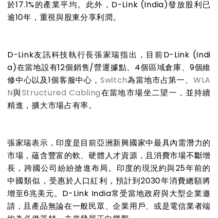
於
17.1%
的產業平均。此外，
D-Link (India)
發放股利已
逾
10
年，重視與股東分享利潤。
D-Link
友訊科技執行長張家瑞指出，目前
D-Link (Indi
a)
在當地設有
12
個銷售
/
營運據點、
4
個區域倉庫、
9
個維
修中心以及
1
個客服中心，
Switch
為當地市占第一、
WLA
N
與
Structured Cabling
在當地市場坐二望一，並持續
精進，擴大市場占有率。
張家瑞表示，印度是目前亞洲新興國家中最具內需潛力的
市場，蘊含豐富的軟、硬體人才資源，且消費市場不斷增
長，跨國公司紛紛搶進布局。印度的現況約與
25
年前的
中國類似，受惠於人口紅利，預計到
2030
年消費總額將
增至
6
兆美元。
D-Link India
常受當地政府與大型企業邀
請，且產品無論在一般民眾、企業用戶、或是電信業者端