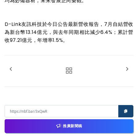
均為必備器材，未來發展正向樂觀。
D-Link
友訊科技於今日公告最新營收報告，
7
月自結營收
為新台幣
13.14
億元，與去年同期相比減少
6.4%
；累計營
收
97.21
億元，年增率
1.5%
。
推廣新聞稿