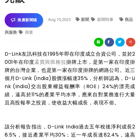
Aug 10,2023
新聞
新聞時事
商品
推廣新聞稿
與服務
商業
D-Link
友訊科技在
1995
年即在印度成立合資公司，並於
2
001
年在印度
孟買與班格拉
掛牌上市，是第一家在印度掛
牌的台灣企業，也是第一家在印度掛牌的網路公司。近三
個月
D-Link (India)
股價漲幅達
35%
，分析師認為，
D-Li
nk (India)
交出股東權益報酬率（
ROE
）
24%
的漂亮成
績，遠高於
11%
的產業平均水準，應來自對業務進行大量
且高投報率之投資，使收益大幅成長，表現不俗。
該分析報告指出，
D-Link India
過去五年稅後淨利成長
2
8.5%
，接近產業平均
30%
；
近一年成長達
82.4%
，遠高