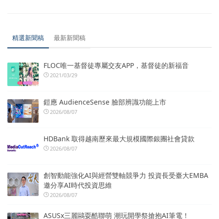
精選新聞稿
最新新聞稿
FLOC唯一基督徒專屬交友APP，基督徒的新福音
2021/03/29
鎧應 AudienceSense 臉部辨識功能上市
2026/08/07
HDBank 取得越南歷來最大規模國際銀團社會貸款
2026/08/07
創智動能強化AI與經營雙軸競爭力 投資長受臺大EMBA
邀分享AI時代投資思維
2026/08/07
ASUSx三麗鷗耍酷聯萌 潮玩開學祭搶抱AI筆電！