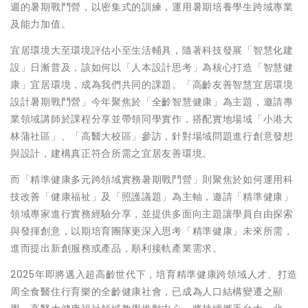
週的暑期戰鬥營，以密集式的訓練，運用暑期培養學生跨域專業
及能力加值。
宜居環境大至環境評估小至生活輔具，隨著科技發展「智慧化建
設」日漸普及，該如何以「人本設計思考」為核心打造「智慧健
康」宜居環境，成為我們共同的課題。「高齡友善智慧宜居環境
設計暑期戰鬥營」今年聚焦於「全齡智慧健康」為主題，邀請專
業領域講師於課程分享並帶領同學實作，搭配實地場域「小港大
林蒲社區」、「高醫大校區」參訪，針對場域問題進行創意發想
與設計，建構真正符合所需之宜居友善環境。
而「精準健康多元跨領域實務暑期戰鬥營」則聚焦於如何運用科
技改善「健康福祉」及「照護議題」為主軸，邀請「精準健康」
領域專家進行實務經驗分享，並提供多面向主題讓學員自由探索
與發揮創意，以期培育團隊更深入思考「精準健康」未來所需，
進而提出新創服務或產品，順利接軌產業需求。
2025年即將邁入超高齡世代下，培育精準健康跨領域人才、打造
周全食醫住行育樂的全齡健康社會，已成為人口結構變遷之顯