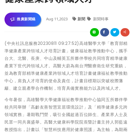
Aug 11,2023
新聞
新聞時事
推廣新聞稿
(中央社訊息服務20230811 09:27:52)高雄醫學大學「教育部精
準健康產業跨領域人才培育計畫」健康福祉教學推動中心，攜手
台大、北醫、長庚、中山及輔英五所夥伴學校共同培育精準健康
產業下世代跨領域人才。高醫大蔚為南台灣醫療衛生研究重鎮，
並為教育部精準健康產業跨領域人才培育計畫健康福祉教學推動
中心，肩負人才培育的使命及責任，計畫目標期以突破校際藩
籬、建立親產學合作機制，培育具備實務能力以及跨域人才。
今年暑假，高雄醫學大學健康福祉教學推動中心協同五所夥伴學
校共同舉辦「高齡友善智慧宜居環境設計」及「精準健康多元跨
領域實務」暑期戰鬥營，吸引全國超過百位師生、產業界人士及
民眾一同共襄盛舉。高醫大健康科學院院長暨計畫主持人郭藍遠
教授指出，計畫以「智慧科技應用於健康照護」為主軸，為期兩