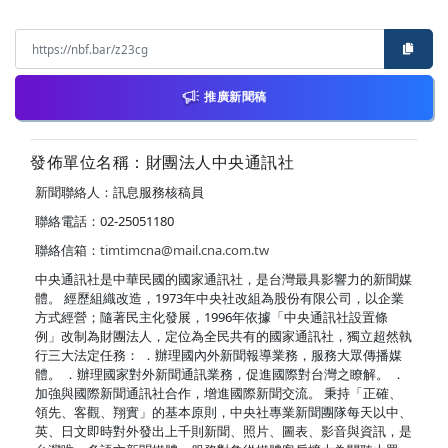
推廣新聞稿
發佈單位名稱：財團法人中央通訊社
新聞聯絡人：訊息服務核稿員
聯絡電話：02-25051180
聯絡信箱：
timtimcna@mail.cna.com.tw
中央通訊社是中華民國的國家通訊社，是台灣最具影響力的新聞媒
體。 經歷組織改造，1973年中央社改組為股份有限公司，以企業
方式經營；隨著民主化發展，1996年依據「中央通訊社設置條
例」改制為財團法人，定位為全民共有的國家通訊社，獨立超然執
行三大法定任務： ．辦理國內外新聞報導業務，服務大眾傳播媒
體。 ．辦理國家對外新聞通訊業務，促進國際對台灣之瞭解。 ．
加強與國際新聞通訊社合作，增進國際新聞交流。 秉持「正確、
領先、客觀、翔實」的基本原則，中央社專業新聞團隊每天以中、
英、日文即時對外發出上千則新聞、照片、圖表、影音與資訊，是