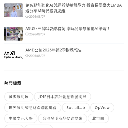
創智動能強化AI與經營雙軸競爭力 投資長受臺大EMBA
邀分享AI時代投資思維
2026/08/07
ASUSx三麗鷗耍酷聯萌 潮玩開學祭搶抱AI筆電！
2026/08/07
AMD公佈2026年第2季財務報告
2026/08/07
熱門標籤
國際發明展
JDIE日本設計創意暨發明展
世界發明智慧財產聯盟總會
SocialLab
OpView
中國文化大學
台灣發明商品促進協會
北市圖