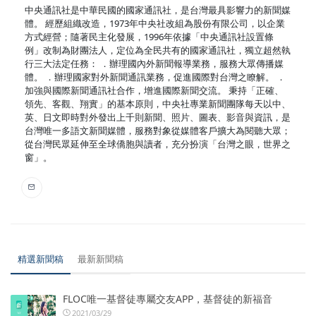
中央通訊社是中華民國的國家通訊社，是台灣最具影響力的新聞媒
體。 經歷組織改造，1973年中央社改組為股份有限公司，以企業
方式經營；隨著民主化發展，1996年依據「中央通訊社設置條
例」改制為財團法人，定位為全民共有的國家通訊社，獨立超然執
行三大法定任務： ．辦理國內外新聞報導業務，服務大眾傳播媒
體。 ．辦理國家對外新聞通訊業務，促進國際對台灣之瞭解。 ．
加強與國際新聞通訊社合作，增進國際新聞交流。 秉持「正確、
領先、客觀、翔實」的基本原則，中央社專業新聞團隊每天以中、
英、日文即時對外發出上千則新聞、照片、圖表、影音與資訊，是
台灣唯一多語文新聞媒體，服務對象從媒體客戶擴大為閱聽大眾；
從台灣民眾延伸至全球僑胞與讀者，充分扮演「台灣之眼，世界之
窗」。
精選新聞稿
最新新聞稿
FLOC唯一基督徒專屬交友APP，基督徒的新福音
2021/03/29