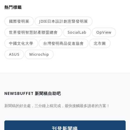
熱門標籤
國際發明展
JDIE日本設計創意暨發明展
世界發明智慧財產聯盟總會
SocialLab
OpView
中國文化大學
台灣發明商品促進協會
北市圖
ASUS
Microchip
NEWSBUFFET 新聞稿自助吧
新聞稿的好去處，三分鐘上稿完成，最快接觸最多讀者的方案！
刊登新聞稿