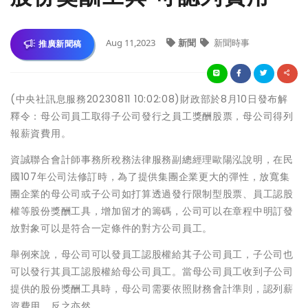
Aug 11,2023
新聞
新聞時事
推廣新聞稿
(中央社訊息服務20230811 10:02:08)財政部於8月10日發布解
釋令：母公司員工取得子公司發行之員工獎酬股票，母公司得列
報薪資費用。
資誠聯合會計師事務所稅務法律服務副總經理歐陽泓說明，在民
國107年公司法修訂時，為了提供集團企業更大的彈性，放寬集
團企業的母公司或子公司如打算透過發行限制型股票、員工認股
權等股份獎酬工具，增加留才的籌碼，公司可以在章程中明訂發
放對象可以是符合一定條件的對方公司員工。
舉例來說，母公司可以發員工認股權給其子公司員工，子公司也
可以發行其員工認股權給母公司員工。當母公司員工收到子公司
提供的股份獎酬工具時，母公司需要依照財務會計準則，認列薪
資費用，反之亦然。