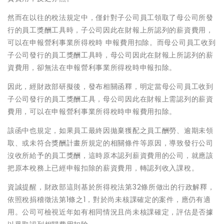
然而在以往的稅法規定中，僅針對子公司員工領取了母公司所發
行的員工獎酬工具時，子公司因此在財報上所認列的薪資費用，
可以在申報營利事業所得稅時 申報費用扣除。而母公司員工收到
子公司發行的員工獎酬工具時，母公司因此在財報上所認列的薪
資費用，卻無法在申報營利事業所得稅時申報扣除。
因此，經財政部研擬後，發布相關函釋，明定當母公司員工收到
子公司發行的員工獎酬工具，母公司因此在財報上需認列的薪資
費用，可以在申報營利事業所得稅時申報費用扣除。
該函中也規定，如果員工最終因拋棄獲配之員工酬勞、逾期未領
取、或未符合獎酬計畫所規定的相關條件等原因，導致發行公司
沒收所給予的員工獎酬，這時原本認列薪資費用的公司，就應該
把原本稅務上已經申報扣除的薪資費用，轉認列收入課稅。
資誠提醒，財政部這則基於所得稅法第32條所做出的行政解釋，
依照稅捐稽徵法第1條之1，對於尚未核課確定的案件，應仍有適
用。公司可檢視近年如有相同情況且尚未核課確定，評估是否據