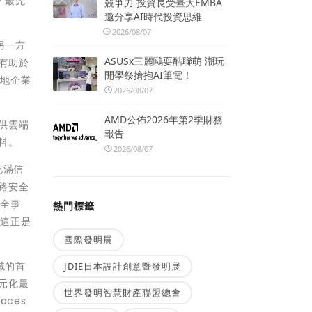
 最先
競爭力 投資長受臺大EMBA
邀分享AI時代投資思維
2026/08/07
另一方
ASUSx三麗鷗耍酷聯萌 潮玩
將有助於
開學祭搶抱AI筆電！
本地企業
2026/08/07
AMD公佈2026年第2季財務
提供雲端
報告
資料。
2026/08/07
夠充滿信
網路安全
安全事
熱門標籤
而這正是
國際發明展
域的首
JDIE日本設計創意暨發明展
多元化最
世界發明智慧財產聯盟總會
aces