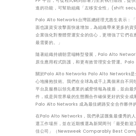
PP 平台，可從程式碼到部署乃至於執行階段，提供整個
進的功能，可幫助組織「左移安全性」(shift sec
Palo Alto Networks台灣區總經理尤
面也讓資安攻擊面快速增加，為組織帶來更多的資安威脅，而
企業強化對整體營運安全的信心，更增強了它們在
最需要的。」
隨著組織持續朝雲端轉型發展，Palo Alto Ne
原生應用程式防護，和更有效管理安全營運。Palo A
關於Palo Alto Networks Palo Alt
心地擁抱技術。我們在全球為成千上萬個來自不同領域的組
平台及服務以領先產業的威脅情報為後盾，並由最
件，或是與世界級的生態圈合作確保更好的安全成
Palo Alto Networks 成為最佳網路安全合作夥
在Palo Alto Networks，我們承諾匯
選工作場所，並在近期獲選為新聞周刊「最受歡迎工作場所」（N
佳公司」（Newsweek Comparably Best Com