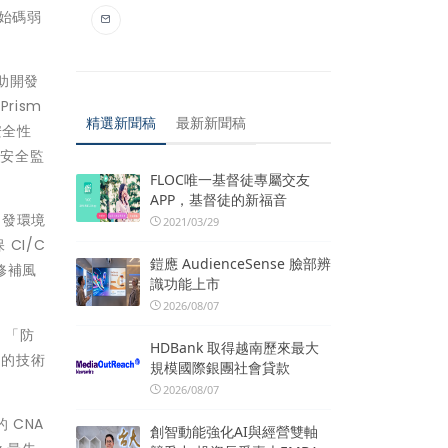
放原始碼弱
幫助開發
rism
精選新聞稿
最新新聞稿
安全性
的安全監
FLOC唯一基督徒專屬交友
APP，基督徒的新福音
。開發環境
2021/03/29
CI/C
鎧應 AudienceSense 臉部辨
修補風
識功能上市
2026/08/07
示：「防
HDBank 取得越南歷來最大
 的技術
規模國際銀團社會貸款
2026/08/07
的 CNA
創智動能強化AI與經營雙軸