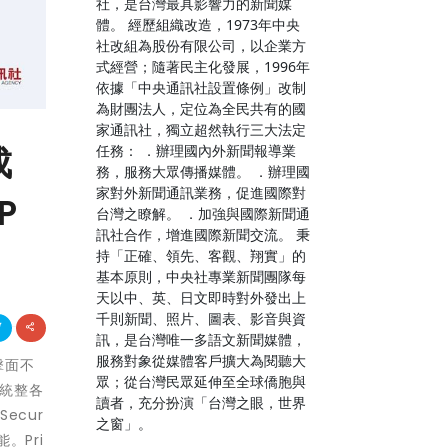
社，是台灣最具影響力的新聞媒
體。 經歷組織改造，1973年中央
社改組為股份有限公司，以企業方
式經營；隨著民主化發展，1996年
依據「中央通訊社設置條例」改制
為財團法人，定位為全民共有的國
家通訊社，獨立超然執行三大法定
成
任務： ．辦理國內外新聞報導業
務，服務大眾傳播媒體。 ．辦理國
家對外新聞通訊業務，促進國際對
P
台灣之瞭解。 ．加強與國際新聞通
訊社合作，增進國際新聞交流。 秉
持「正確、領先、客觀、翔實」的
基本原則，中央社專業新聞團隊每
天以中、英、日文即時對外發出上
千則新聞、照片、圖表、影音與資
訊，是台灣唯一多語文新聞媒體，
服務對象從媒體客戶擴大為閱聽大
擊面不
眾；從台灣民眾延伸至全球僑胞與
 以統整各
讀者，充分扮演「台灣之眼，世界
ecur
之窗」。
。Pri