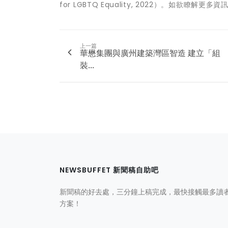
for LGBTQ Equality, 2022）。如欲瞭解更
上一篇
華懋集團與廣州建築灣區智造 建立「組
裝...
NEWSBUFFET 新聞稿自助吧
新聞稿的好去處，三分鐘上稿完成，最快接觸最多讀
方案！