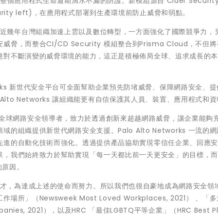
應用程式生命週期滴水不漏的防護。新模組源自 Cider Security
urity left)，在應用程式部署到生產環境前防止威脅和弱點。
惠生表示：「近幾年台灣組織加速上雲以及數位轉型，一方面強化了國際競爭力，
整合CI/CD Security 模組整合到Prisma Cloud，不但
應對不斷演變的威脅環境的能力，這正是積極佈局全球、追求成長的
tworks 新世代安全平台可全面幫助企業預先防堵威脅、保障網路安全、
lto Networks 讓組織能更有自信保護其人員、裝置、應用程式和
o Networks是全球網路安全領導者，致力於透過創新來超越網路威脅，讓企業能
織提供新世代網路安全支援。Palo Alto Networks 一流的
先進的自動化技術而強化。透過提供產品協助實現零信任企業、回應
果，我們始終致力於幫助實現「每一天都比前一天更安全」的目標，
伴的原因。
集最優秀的人才，為達成上述的使命而努力。所以我們也很自豪地成為網路安全領
ewsweek Most Loved Workplaces, 2021） 、「
panies, 2021），以及HRC 「最佳LGBTQ平等企業」（HRC Best Pl