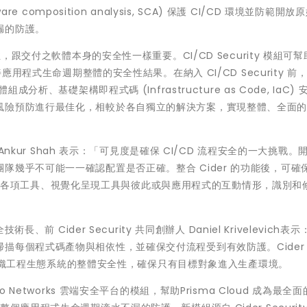
e composition analysis, SCA) 保護 CI/CD 環境並防範開
漏的防護。
，跟交付之軟體本身的安全性一樣重要。CI/CD Security 模組可
用程式生命週期整體的安全性結果。在納入 CI/CD Security 前，P
析、基礎架構即程式碼 (Infrastructure as Code, IaC) 
風險預防進行最佳化，相較於各自獨立的解決方案，實現整體、全面
資深副總裁 Ankur Shah 表示：「可見度是確保 CI/CD 流程安全的一大挑戰
幾乎不可能一一確認配置是否正確。整合 Cider 的功能後，可確保 
 客戶分析各項工具、視覺化呈現工具與彼此或與應用程式的互動情形，識別和
式安全技術長、前 Cider Security 共同創辦人 Daniel Krivelevich表
描每個程式碼產物與相依性，並確保交付流程受到有效防護。Cider
維護組織工程生態系統的整體安全性，確保只有目標對象進入生產環境。
 Alto Networks 雲端安全平台的模組，幫助Prisma Cloud 成為最全面