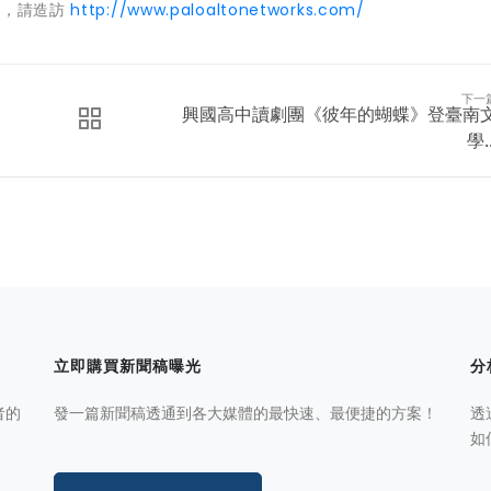
多資訊，請造訪
http://www.paloaltonetworks.com/
下一
興國高中讀劇團《彼年的蝴蝶》登臺南
學..
立即購買新聞稿曝光
分
者的
發一篇新聞稿透通到各大媒體的最快速、最便捷的方案！
透
如