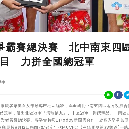
國爭霸賽總決賽 北中南東四
目 力拼全國總冠軍
時事
客家委員會為推廣客家美食及帶動客庄社區經濟，與全國北中南東四區地方政府
激烈競爭，選出北區冠軍「海瑞摃丸」、中區冠軍「御饌臻品」、南區
業者晉級總決賽。客委會特與ETtoday新聞雲合作，於客家型男曾
眾於8月12日晚間7點鎖定年代MUCH台 (有線電視第38頻道)一