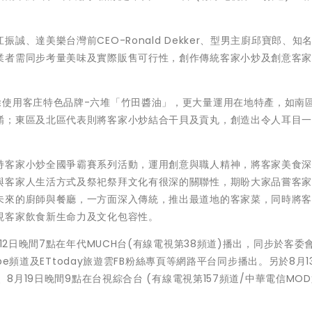
、達美樂台灣前CEO-Ronald Dekker、型男主廚邱寶郎、知
業者需同步考量美味及實際販售可行性，創作傳統客家小炒及創意客
除使用客庄特色品牌-六堆「竹田醬油」，更大量運用在地特產，如南
餚；東區及北區代表則將客家小炒結合干貝及貢丸，創造出令人耳目
持客家小炒全國爭霸賽系列活動，運用創意與職人精神，將客家美食
與客家人生活方式及祭祀祭拜文化有很深的關聯性，期盼大家品嘗客
未來的廚師與餐廳，一方面深入傳統，推出最道地的客家菜，同時將
現客家飲食新生命力及文化包容性。
12日晚間7點在年代MUCH台(有線電視第38頻道)播出，同步於客委
ube頻道及ETtoday旅遊雲FB粉絲專頁等網路平台同步播出。另於8月1
8月19日晚間9點在台視綜合台 (有線電視第157頻道/中華電信MOD