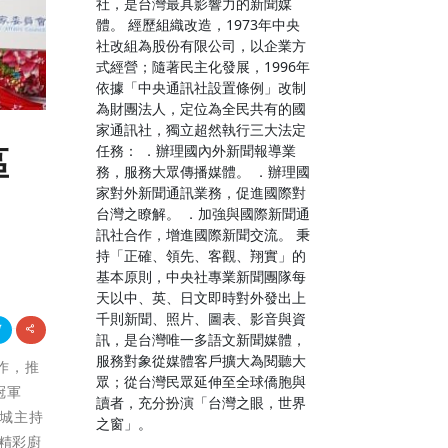
社，是台灣最具影響力的新聞媒
體。 經歷組織改造，1973年中央
社改組為股份有限公司，以企業方
式經營；隨著民主化發展，1996年
依據「中央通訊社設置條例」改制
為財團法人，定位為全民共有的國
家通訊社，獨立超然執行三大法定
任務： ．辦理國內外新聞報導業
區
務，服務大眾傳播媒體。 ．辦理國
家對外新聞通訊業務，促進國際對
台灣之瞭解。 ．加強與國際新聞通
訊社合作，增進國際新聞交流。 秉
持「正確、領先、客觀、翔實」的
基本原則，中央社專業新聞團隊每
天以中、英、日文即時對外發出上
千則新聞、照片、圖表、影音與資
訊，是台灣唯一多語文新聞媒體，
服務對象從媒體客戶擴大為閱聽大
合作，推
眾；從台灣民眾延伸至全球僑胞與
冠軍
讀者，充分扮演「台灣之眼，世界
國城主持
之窗」。
睹精彩廚