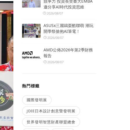
競爭力 投資長受臺大EMBA
邀分享AI時代投資思維
2026/08/07
ASUSx三麗鷗耍酷聯萌 潮玩
開學祭搶抱AI筆電！
2026/08/07
AMD公佈2026年第2季財務
報告
2026/08/07
熱門標籤
國際發明展
JDIE日本設計創意暨發明展
世界發明智慧財產聯盟總會