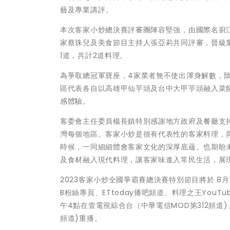
藝及專業講評。
本次客家小炒總決賽評審團陣容堅強，由國際名廚江振誠
家蔡珠兒及美食節目主持人張亞莉共同評審，晉級
1道，共計2道料理。
為爭取總冠軍寶座，4家業者無不使出渾身解數，
區代表各自以高雄甲仙芋頭及台中大甲芋頭融入菜
感體驗。
客委會主任委員楊長鎮特別感謝地方政府及餐廳支
灣每個地區。客家小炒是很有代表性的客家料理，
時候，一同細細體會客家文化的深厚底蘊。也期盼
及食材融入現代料理，讓客家味進入常民生活，展
2023客家小炒全國爭霸賽總決賽特別節目將於 8月
B粉絲專頁、ETtoday播吧頻道、料理之王YouT
午4點在壹電視綜合台（中華電信MOD第312頻道)、
頻道)重播。