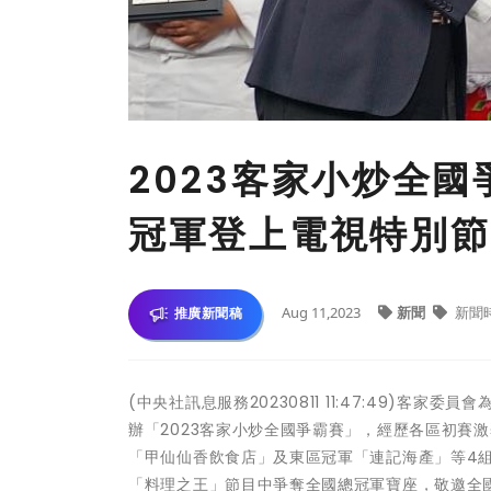
2023客家小炒全
冠軍登上電視特別節
Aug 11,2023
新聞
新聞
推廣新聞稿
(中央社訊息服務20230811 11:47:49)
辦「2023客家小炒全國爭霸賽」，經歷各區初賽
「甲仙仙香飲食店」及東區冠軍「連記海產」等4組
「料理之王」節目中爭奪全國總冠軍寶座，敬邀全國觀