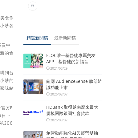
名美食作
家小炒各
精選新聞稿
最新新聞稿
區及中
一新的食
FLOC唯一基督徒專屬交友
APP，基督徒的新福音
2021/03/29
深耕到台
家小炒的
鎧應 AudienceSense 臉部辨
識功能上市
客家味緒
2026/08/07
HDBank 取得越南歷來最大
會官方F
規模國際銀團社會貸款
3日下
2026/08/07
第306
創智動能強化AI與經營雙軸