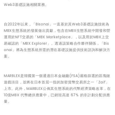
Web3基礎設施相關業務。
自2022年以來，「Bisonai」一直基於其Web3基礎設施技術為
MBX生態系統的發展做出貢獻，包含在MBX生態系統中開發和營
運用於NFT交易的「MBX Marketplace」，以及用於MBX上交
易確認的「MBX Explorer」。透過該策略合作夥伴關係，「Bis
onai」將為生態系統所需的潛在基礎設施提供技術諮詢和解決方
案。
MARBLEX是韓國第一個通過日本金融廳(FSA)嚴格篩選的區塊鏈
遊戲項目，並將在日本首屈一指的加密貨幣交易所之一「Zaif」
上市。此外，MARBLEX公佈其生態系統的代幣經濟策略改革，在
10億MBX 代幣總供應量中，已銷毀高達 67% 的非計劃分配供應
量。