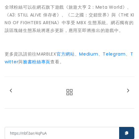
全球粉絲可以在網石旗下遊戲《旅遊大亨 2：Meta World》、
《A3: STILL ALIVE 倖存者》、《二之國：交錯世界》與《THE KI
NG OF FIGHTERS ARENA》中享受 MBX 生態系統。網石獨有的
該區塊鏈生態系統將逐步更新，應用至即將推出的遊戲中。
更多資訊請前往MARBLEX
官方網站
、
Medium
、
Telegram
、
T
witter
與
臉書粉絲專頁
查看。