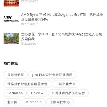
2026/08/07
AMD Ryzen™ AI Halo專為Agentic Era打造，代理編排
速度最高提升34%
2026/08/07
童心浪花．水FUN一夏！北高雄家扶64名兒童走入自然
探索自我
2026/08/07
熱門標籤
國際發明展
JDIE日本設計創意暨發明展
世界發明智慧財產聯盟總會
中國文化大學
SocialLab
OpView
台灣發明商品促進協會
北市圖
Microchip
宜蘭家扶中心