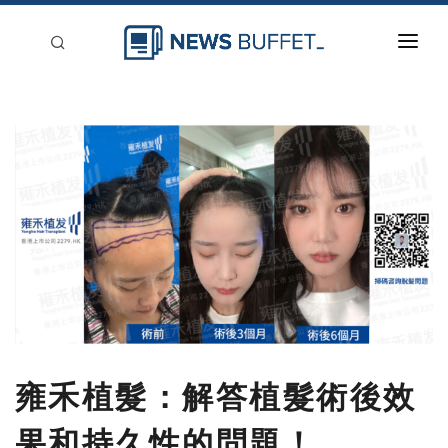
回到首頁
新聞稿分類
登入
刊登
雍禾植髮：解答植髮術後效
果和持久性的問題！