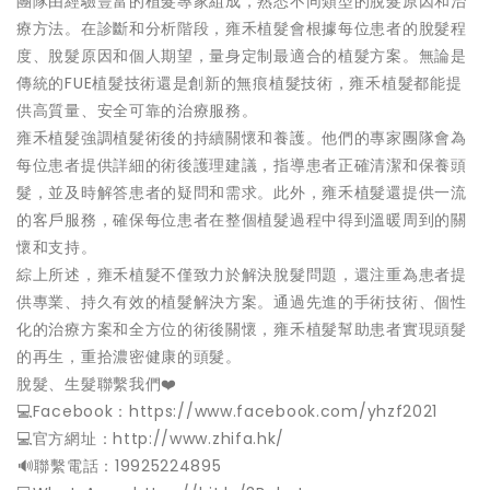
團隊由經驗豐富的植髮專家組成，熟悉不同類型的脫髮原因和治
療方法。在診斷和分析階段，雍禾植髮會根據每位患者的脫髮程
度、脫髮原因和個人期望，量身定制最適合的植髮方案。無論是
傳統的FUE植髮技術還是創新的無痕植髮技術，雍禾植髮都能提
供高質量、安全可靠的治療服務。
雍禾植髮強調植髮術後的持續關懷和養護。他們的專家團隊會為
每位患者提供詳細的術後護理建議，指導患者正確清潔和保養頭
髮，並及時解答患者的疑問和需求。此外，雍禾植髮還提供一流
的客戶服務，確保每位患者在整個植髮過程中得到溫暖周到的關
懷和支持。
綜上所述，雍禾植髮不僅致力於解決脫髮問題，還注重為患者提
供專業、持久有效的植髮解決方案。通過先進的手術技術、個性
化的治療方案和全方位的術後關懷，雍禾植髮幫助患者實現頭髮
的再生，重拾濃密健康的頭髮。
脫髮、生髮聯繫我們❤️
💻Facebook：https://www.facebook.com/yhzf2021
💻官方網址：http://www.zhifa.hk/
️🔊聯繫電話：19925224895