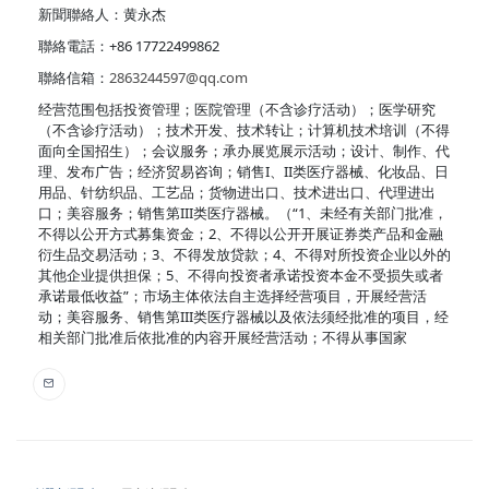
新聞聯絡人：黄永杰
聯絡電話：+86 17722499862
聯絡信箱：
2863244597@qq.com
经营范围包括投资管理；医院管理（不含诊疗活动）；医学研究
（不含诊疗活动）；技术开发、技术转让；计算机技术培训（不得
面向全国招生）；会议服务；承办展览展示活动；设计、制作、代
理、发布广告；经济贸易咨询；销售I、II类医疗器械、化妆品、日
用品、针纺织品、工艺品；货物进出口、技术进出口、代理进出
口；美容服务；销售第III类医疗器械。（“1、未经有关部门批准，
不得以公开方式募集资金；2、不得以公开开展证券类产品和金融
衍生品交易活动；3、不得发放贷款；4、不得对所投资企业以外的
其他企业提供担保；5、不得向投资者承诺投资本金不受损失或者
承诺最低收益”；市场主体依法自主选择经营项目，开展经营活
动；美容服务、销售第III类医疗器械以及依法须经批准的项目，经
相关部门批准后依批准的内容开展经营活动；不得从事国家