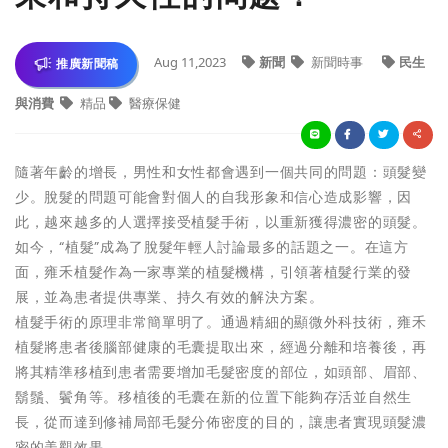
Aug 11,2023
新聞
新聞時事
民生
推廣新聞稿
與消費
精品
醫療保健
隨著年齡的增長，男性和女性都會遇到一個共同的問題：頭髮變
少。脫髮的問題可能會對個人的自我形象和信心造成影響，因
此，越來越多的人選擇接受植髮手術，以重新獲得濃密的頭髮。
如今，“植髮”成為了脫髮年輕人討論最多的話題之一。在這方
面，雍禾植髮作為一家專業的植髮機構，引領著植髮行業的發
展，並為患者提供專業、持久有效的解決方案。
植髮手術的原理非常簡單明了。通過精細的顯微外科技術，雍禾
植髮將患者後腦部健康的毛囊提取出來，經過分離和培養後，再
將其精準移植到患者需要增加毛髮密度的部位，如頭部、眉部、
鬍鬚、鬢角等。移植後的毛囊在新的位置下能夠存活並自然生
長，從而達到修補局部毛髮分佈密度的目的，讓患者實現頭髮濃
密的美觀效果。