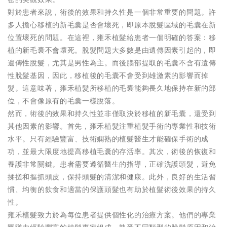
對於患者來說，術後的效果和持久性是一個非常重要的問題。許
多人擔心移植的新毛囊是否會壞死，即原本脫髮區域的毛囊在新
位置壞死的問題。在這裡，雍禾植髮給患者一個明確的答案：移
植的新毛囊不會壞死。脫髮問題大多數是由遺傳因素引起的，即
遺傳性脫髮，尤其是男性為主。而後腦部提取的毛囊不含有遺傳
性脫髮基因，因此，移植後的毛囊不會受到雄激素的影響而掉
髮。這意味著，雍禾植髮所移植的毛囊能夠長久地保持在新的部
位，不會像原有的毛囊一樣脫落。
然而，術後的效果和持久性並非僅取決於移植的新毛囊，還受到
其他因素的影響。首先，雍禾植髮注重植髮手術的專業性和技術
水平。只有經驗豐富、技術嫻熟的植髮醫生才能確保手術的成
功，並最大限度地提高移植毛囊的存活率。其次，術後的恢復和
養護非常關鍵。患者需要遵循醫生的指導，正確洗護頭髮，避免
揉搓和摳抓頭皮，保持頭髮的清潔和健康。此外，良好的生活習
慣、均衡的飲食和適當的保護頭髮也有助於植髮術後效果的持久
性。
雍禾植髮致力於為每位患者提供個性化的治療方案。他們的專業