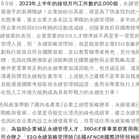
.5倍，
2023
年上半年的綠領月均工作數約2,000個
，
永續管
中最搶手的新興職缺！企業紛紛出高薪，就是為了快速找到此
界生態來看，過去企業大多未設立專職的永續管理師，多半由
理企業內部與ESG有關的活動或成績，但隨著政府與國際標準
續發展的表現，企業需要的ESG人才標準就不再是單一背景
管理人員，而「永續策略管理師」就是能形塑企業ESG形象
規劃執行政策且符合國際規範，並以教育輔導者角色，充分地
指標；也因此職務擔當必須能夠抓住國際趨勢與企業戰略高度
格條件更需要有足夠的永續專業知識與能力，包含碳足跡、溫
門溝通與撰寫永續報告書等等；上述能力之建構不是單靠自我
，並能通過國際考核取得永續管理師認證，進而在專業執行上
師在投入工作後方能夠成為具有即戰力的永續生力軍！
趨勢與政策帶動了國內各產業/企業之經營策略變革，永續發展
的戰略與發展，企業是否能交出漂亮的綠色成績單，建立永續
；也因此在企業內設立永續發展單位，培育或任用永續策略管
一步。
為協助企業補足永續管理人才，360d才庫事業群實用商
合辦之「ESG永續策略管理師/法國AFNOR國際證照領袖