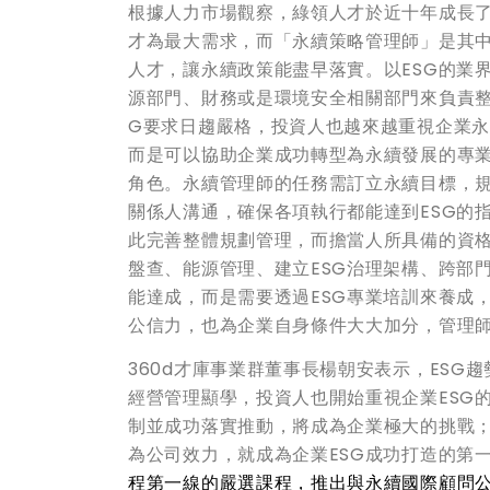
根據人力市場觀察，綠領人才於近十年成長了6
才為最大需求，而「永續策略管理師」是其
人才，讓永續政策能盡早落實。以ESG的業
源部門、財務或是環境安全相關部門來負責整
G要求日趨嚴格，投資人也越來越重視企業永
而是可以協助企業成功轉型為永續發展的專業
角色。永續管理師的任務需訂立永續目標，
關係人溝通，確保各項執行都能達到ESG的
此完善整體規劃管理，而擔當人所具備的資
盤查、能源管理、建立ESG治理架構、跨部
能達成，而是需要透過ESG專業培訓來養成
公信力，也為企業自身條件大大加分，管理
360d才庫事業群董事長楊朝安表示，ESG
經營管理顯學，投資人也開始重視企業ESG
制並成功落實推動，將成為企業極大的挑戰
為公司效力，就成為企業ESG成功打造的第
程第一線的嚴選課程，推出與永續國際顧問公司