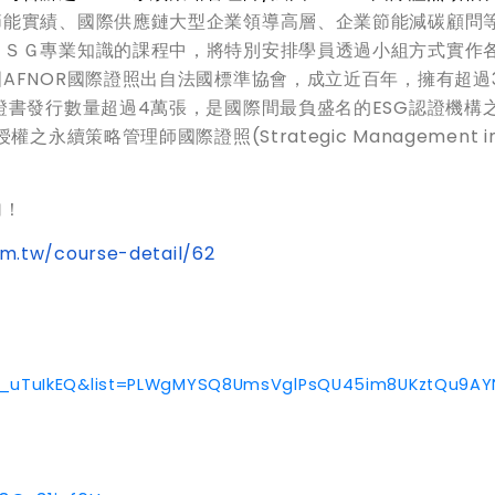
節能實績、國際供應鏈大型企業領導高層、企業節能減碳顧問
ＥＳＧ專業知識的課程中，將特別安排學員透過小組方式實作
FNOR國際證照出自法國標準協會，成立近百年，擁有超過3
證書發行數量超過4萬張，是國際間最負盛名的ESG認證機構
續策略管理師國際證照(Strategic Management in 
加！
m.tw/course-detail/62
A_uTuIkEQ&list=PLWgMYSQ8UmsVglPsQU45im8UKztQu9AY