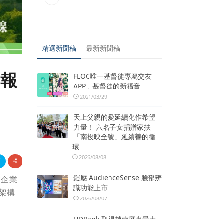
精選新聞稿
最新新聞稿
班報
FLOC唯一基督徒專屬交友
APP，基督徒的新福音
2021/03/29
天上父親的愛延續化作希望
力量！ 六名子女捐贈家扶
「南投映全號」延續善的循
環
2026/08/08
鎧應 AudienceSense 臉部辨
企業
，
識功能上市
架構
2026/08/07
HDBank 取得越南歷來最大