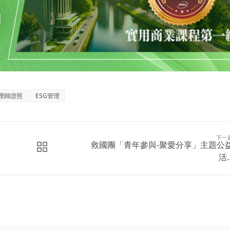
理師證照
ESG管理
下一
救國團「青年參與-聚愛分享」主題公
活..