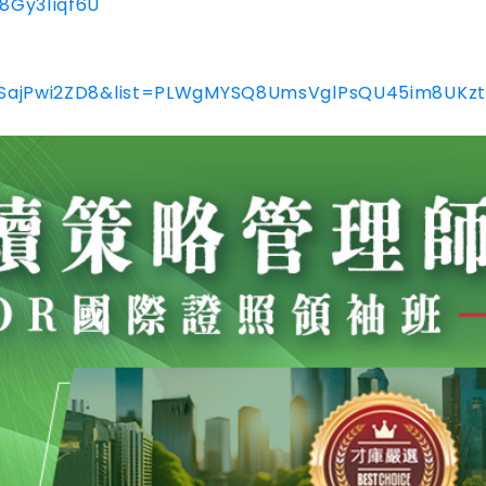
8Gy31iqf6U
vSajPwi2ZD8&list=PLWgMYSQ8UmsVglPsQU45im8UKz