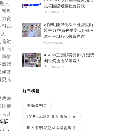
理人
規模國際銀團社會貸款
一管理
2026/08/07
人力資
創智動能強化AI與經營雙軸
對ES
競爭力 投資長受臺大EMBA
的人，
邀分享AI時代投資思維
的關鍵
2026/08/07
與利害
ASUSx三麗鷗耍酷聯萌 潮玩
，再依
開學祭搶抱AI筆電！
室氣體
2026/08/07
進修就
將更具
熱門標籤
已成為
國際發明展
管理機
理人才
JDIE日本設計創意暨發明展
業課
世界發明智慧財產聯盟總會
班」，