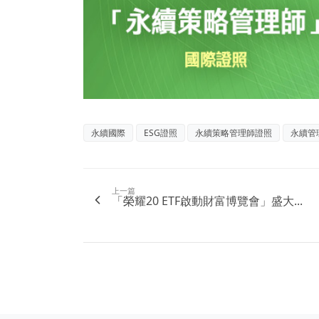
永續國際
ESG證照
永續策略管理師證照
永續管
上一篇
「榮耀20 ETF啟動財富博覽會」盛大...