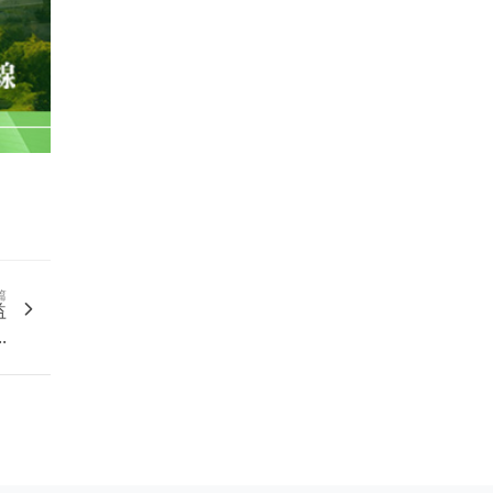
篇
益
.