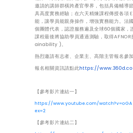
邀請的講師群橫跨產官學界，包括具備輔導
具高度實務經驗；在六天精煉課程傳授各項
能，讓學員能親身操作，增強實務能力。法國A
個團體代表，認證服務遍及全球60個國家，
課程最後將協助學員通過測驗，取得AFNOR授權之永
ainability )。
熱烈邀請有志者、企業主、高階主管報名參
報名相關資訊請點此
https://www.360d.co
【參考影片連結一】
https://www.youtube.com/watch?v=oG
ex=2
【參考影片連結二】