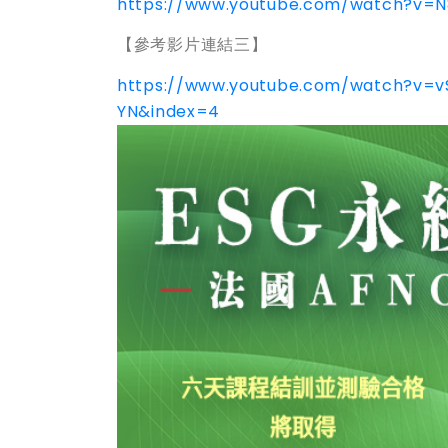
https://www.youtube.com/watch?v=N
【參考影片連結三】
https://www.youtube.com/watch?v=
YN&index=4