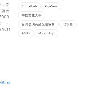
等，皆
SocialLab
OpView
各項技
中國文化大學
000
之一，
台灣發明商品促進協會
北市圖
Sust
ASUS
Microchip
N&ind